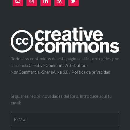
Todos los contenidos de esta página están protegidos por
la licencia
Creative Commons Attribution-
NonCommercial-ShareAlike 3.0
/
Política de privacidad
Si quieres recibir novedades del libro, introduce aquí tu
email: