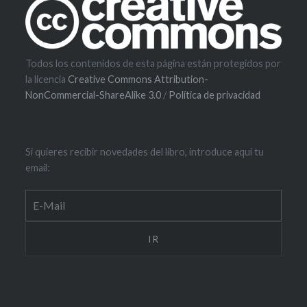
Todos los contenidos de esta página están protegidos por
la licencia
Creative Commons Attribution-
NonCommercial-ShareAlike 3.0
/
Política de privacidad
Si quieres recibir novedades del libro, introduce aquí tu
email: