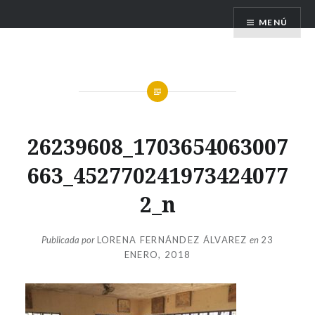
Saltar
FILIPINAS. TIERRA DE TIFONES
MENÚ
contenido
26239608_1703654063007
663_452770241973424077
2_n
Publicada por
LORENA FERNÁNDEZ ÁLVAREZ
en
23
ENERO, 2018