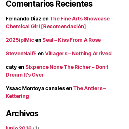
Comentarios Recientes
Fernando Diaz
en
The Fine Arts Showcase –
Chemical Girl [Recomendación]
2025iplMic
en
Seal – Kiss From A Rose
StevenNaifE
en
Villagers – Nothing Arrived
caty
en
Sixpence None The Richer – Don’t
Dream It’s Over
Ysaac Montoya canales
en
The Antlers –
Kettering
Archivos
junio 2016
(1)