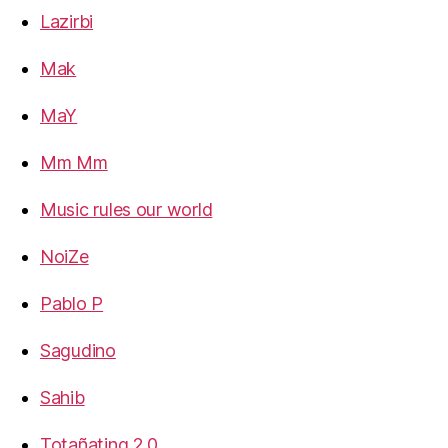
Lazirbi
Mak
MaY
Mm Mm
Music rules our world
NoiZe
Pablo P
Sagudino
Sahib
Totañating 2.0