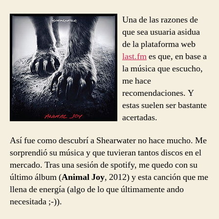
entrada
entrada
–
You
Una de las razones de
As
que sea usuaria asidua
You
de la plataforma web
Were
last.fm
es que, en base a
la música que escucho,
me hace
recomendaciones. Y
estas suelen ser bastante
acertadas.
Así fue como descubrí a Shearwater no hace mucho. Me
sorprendió su música y que tuvieran tantos discos en el
mercado. Tras una sesión de spotify, me quedo con su
último álbum (
Animal Joy
, 2012) y esta canción que me
llena de energía (algo de lo que últimamente ando
necesitada ;-)).