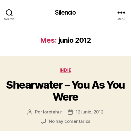
Silencio
Search
Menú
Mes:
junio 2012
Categorías
INDIE
Shearwater – You As You
Were
Por
loretahur
12 junio, 2012
Autor
Fecha
de
de
en
No hay comentarios
la
la
Shearwater