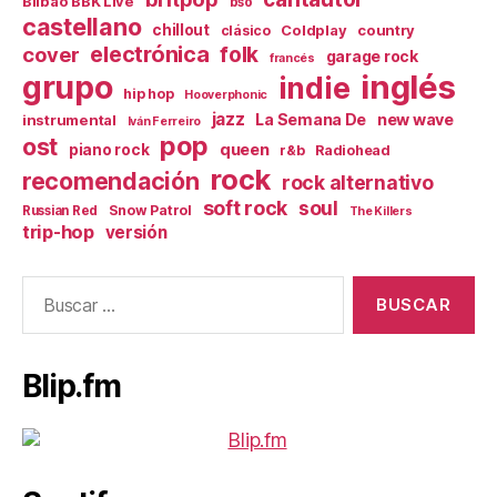
Bilbao BBK Live
bso
castellano
chillout
Coldplay
country
clásico
electrónica
cover
folk
garage rock
francés
inglés
grupo
indie
hip hop
Hooverphonic
jazz
La Semana De
new wave
instrumental
Iván Ferreiro
pop
ost
queen
piano rock
r&b
Radiohead
rock
recomendación
rock alternativo
soft rock
soul
Snow Patrol
Russian Red
The Killers
trip-hop
versión
Buscar:
Blip.fm