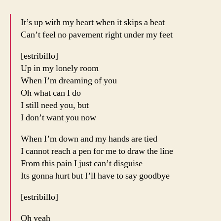
It’s up with my heart when it skips a beat
Can’t feel no pavement right under my feet
[estribillo]
Up in my lonely room
When I’m dreaming of you
Oh what can I do
I still need you, but
I don’t want you now
When I’m down and my hands are tied
I cannot reach a pen for me to draw the line
From this pain I just can’t disguise
Its gonna hurt but I’ll have to say goodbye
[estribillo]
Oh yeah