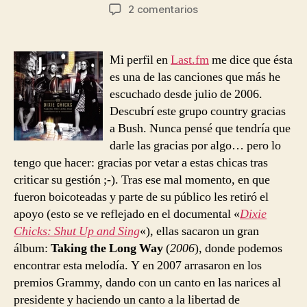
de
de
en
2 comentarios
la
la
Dixie
entrada
entrada
Chicks
–
Mi perfil en
Last.fm
me dice que ésta
Not
es una de las canciones que más he
Ready
escuchado desde julio de 2006.
To
Descubrí este grupo country gracias
Make
a Bush. Nunca pensé que tendría que
Nice
darle las gracias por algo… pero lo
tengo que hacer: gracias por vetar a estas chicas tras
criticar su gestión ;-). Tras ese mal momento, en que
fueron boicoteadas y parte de su público les retiró el
apoyo (esto se ve reflejado en el documental «
Dixie
Chicks: Shut Up and Sing
«), ellas sacaron un gran
álbum:
Taking the Long Way
(
2006
), donde podemos
encontrar esta melodía. Y en 2007 arrasaron en los
premios Grammy, dando con un canto en las narices al
presidente y haciendo un canto a la libertad de