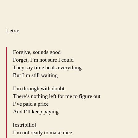
Letra:
Forgive, sounds good
Forget, I’m not sure I could
They say time heals everything
But I’m still waiting
I’m through with doubt
There’s nothing left for me to figure out
I’ve paid a price
And I’ll keep paying
[estribillo]
I’m not ready to make nice