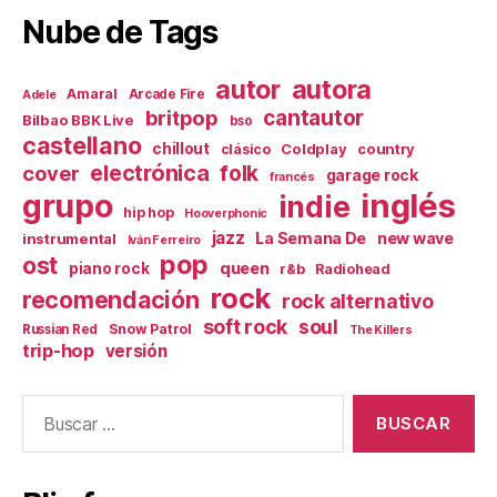
Nube de Tags
autor
autora
Amaral
Arcade Fire
Adele
britpop
cantautor
Bilbao BBK Live
bso
castellano
chillout
Coldplay
country
clásico
electrónica
cover
folk
garage rock
francés
inglés
grupo
indie
hip hop
Hooverphonic
jazz
La Semana De
new wave
instrumental
Iván Ferreiro
pop
ost
queen
piano rock
r&b
Radiohead
rock
recomendación
rock alternativo
soft rock
soul
Snow Patrol
Russian Red
The Killers
trip-hop
versión
Buscar: