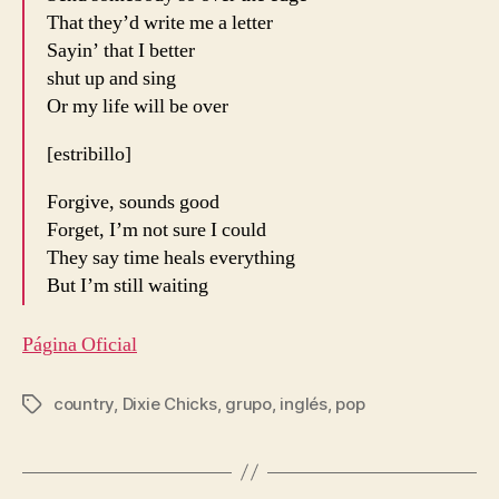
That they’d write me a letter
Sayin’ that I better
shut up and sing
Or my life will be over
[estribillo]
Forgive, sounds good
Forget, I’m not sure I could
They say time heals everything
But I’m still waiting
Página Oficial
country
,
Dixie Chicks
,
grupo
,
inglés
,
pop
Etiquetas