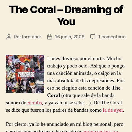
The Coral – Dreaming of
You
en
Por
loretahur
16 junio, 2008
1 comentario
Autor
Fecha
Th
de
de
Cor
la
la
–
entrada
entrada
Lunes lluvioso por el norte. Mucho
Dr
trabajo y poco ocio. Así que o pongo
of
una canción animada, o caigo en la
Yo
más absoluta de las depresiones. Por
eso he elegido esta canción de
The
Coral
(otra que sale de la banda
sonora de
Scrubs
, y ya van ni se sabe…). De The Coral
se dice que fueron los padres de bandas como
la de ayer
.
Por cierto, ya lo he anunciado en mi blog personal, pero
para los que no lo lean: he creado un
grupo en last.fm