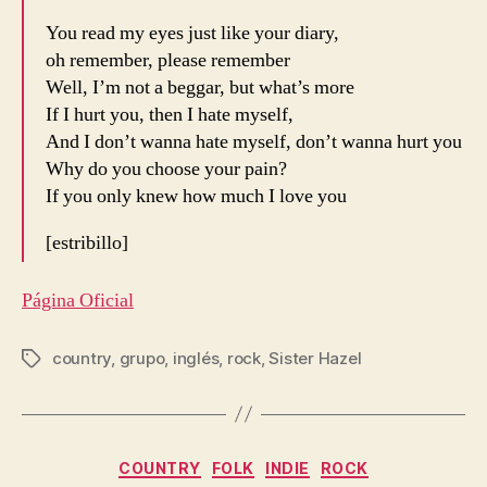
You read my eyes just like your diary,
oh remember, please remember
Well, I’m not a beggar, but what’s more
If I hurt you, then I hate myself,
And I don’t wanna hate myself, don’t wanna hurt you
Why do you choose your pain?
If you only knew how much I love you
[estribillo]
Página Oficial
country
,
grupo
,
inglés
,
rock
,
Sister Hazel
Etiquetas
Categorías
COUNTRY
FOLK
INDIE
ROCK