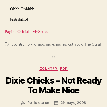
Ohhh Ohhhhh
[estribillo]
Página Oficial
|
MySpace
country
,
folk
,
grupo
,
indie
,
inglés
,
ost
,
rock
,
The Coral
Etiquetas
Categorías
COUNTRY
POP
Dixie Chicks – Not Ready
To Make Nice
Por
loretahur
29 mayo, 2008
Autor
Fecha