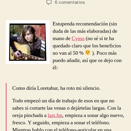
en
6 comentarios
la
la
Amy
entrada
entrada
MacDonald
–
Estupenda recomendación (sin
Mr
duda de las más elaboradas) de
Rock
mano de
Cymo
(no sé si te ha
&
quedado claro que los beneficios
Roll
no van al 50 %
). Poco más
[Recomendación]
puedo añadir, así que os dejo con
él:
Como diría Loretahur, ha roto mi silencio.
Todo empezó un día de trabajo de esos en que no
sabes si cortarte las venas o dejártelas largas. Con la
oreja pinchada a
last.fm
, empieza a sonar algo nuevo,
fresco. Y seguido, empieza a sonar el teléfono.
Mientras hablo con el teléfono-auricular en una