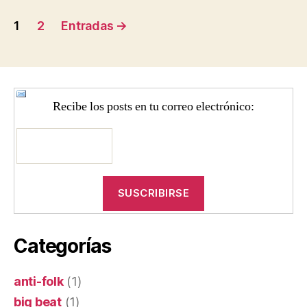
Navegación
1
2
Entradas
→
de
entradas
Recibe los posts en tu correo electrónico:
Categorías
anti-folk
(1)
big beat
(1)