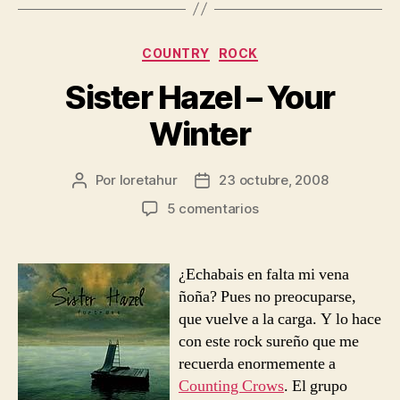
Categorías
COUNTRY
ROCK
Sister Hazel – Your
Winter
Por
loretahur
23 octubre, 2008
Autor
Fecha
de
de
en
5 comentarios
la
la
Sister
entrada
entrada
Hazel
–
¿Echabais en falta mi vena
Your
ñoña? Pues no preocuparse,
Winter
que vuelve a la carga. Y lo hace
con este rock sureño que me
recuerda enormemente a
Counting Crows
. El grupo