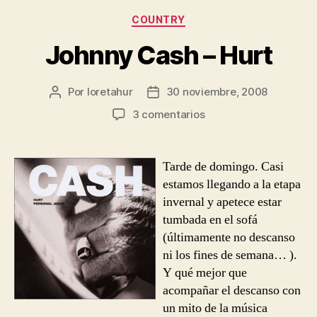
Categorías
COUNTRY
Johnny Cash – Hurt
Por
loretahur
30 noviembre, 2008
Autor
Fecha
de
de
en
3 comentarios
la
la
Johnny
entrada
entrada
Cash
–
Tarde de domingo. Casi
Hurt
estamos llegando a la etapa
invernal y apetece estar
tumbada en el sofá
(últimamente no descanso
ni los fines de semana… ).
Y qué mejor que
acompañar el descanso con
un mito de la música