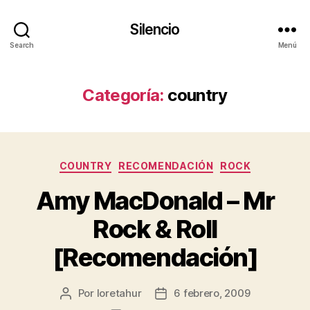
Silencio
Search
Menú
Categoría:
country
Categorías
COUNTRY
RECOMENDACIÓN
ROCK
Amy MacDonald – Mr
Rock & Roll
[Recomendación]
Por
loretahur
6 febrero, 2009
Autor
Fecha
de
de