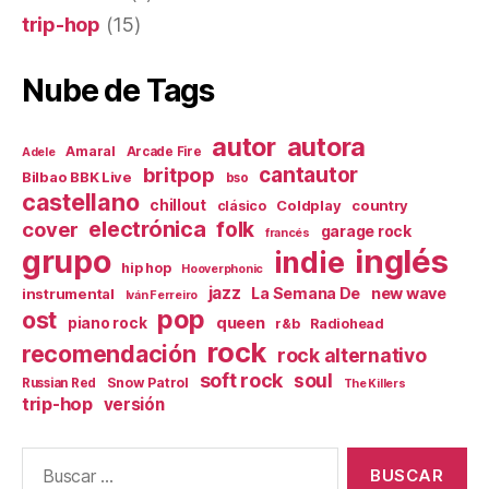
trip-hop
(15)
Nube de Tags
autor
autora
Amaral
Arcade Fire
Adele
britpop
cantautor
Bilbao BBK Live
bso
castellano
chillout
Coldplay
country
clásico
electrónica
cover
folk
garage rock
francés
inglés
grupo
indie
hip hop
Hooverphonic
jazz
La Semana De
new wave
instrumental
Iván Ferreiro
pop
ost
queen
piano rock
r&b
Radiohead
rock
recomendación
rock alternativo
soft rock
soul
Snow Patrol
Russian Red
The Killers
trip-hop
versión
Buscar: