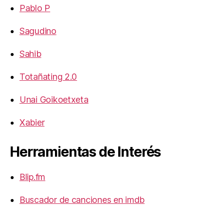
Pablo P
Sagudino
Sahib
Totañating 2.0
Unai Goikoetxeta
Xabier
Herramientas de Interés
Blip.fm
Buscador de canciones en imdb