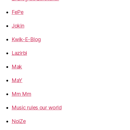
FePe
Jokin
Kwik-E-Blog
Lazirbi
Mak
MaY
Mm Mm
Music rules our world
NoiZe