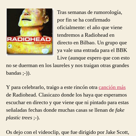
entrada
entrada
–
Fake
Tras semanas de rumorología,
Plastic
por fin se ha confirmado
Trees
oficialmente: el año que viene
tendremos a Radiohead en
directo en Bilbao. Un grupo que
ya vale una entrada para el BBK
Live (aunque espero que con esto
no se duerman en los laureles y nos traigan otras grandes
bandas ;-)).
Y para celebrarlo, traigo a este rincón otra
canción más
de Radiohead. Clasicazo donde los haya que esperamos
escuchar en directo y que viene que ni pintado para estas
señaladas fechas donde muchas casas se llenan de
fake
plastic trees
;-).
Os dejo con el videoclip, que fue dirigido por Jake Scott,