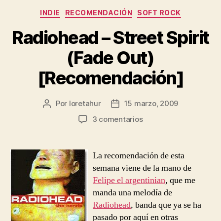
Categorías
INDIE
RECOMENDACIÓN
SOFT ROCK
Radiohead – Street Spirit
(Fade Out)
[Recomendación]
Por
loretahur
15 marzo, 2009
Autor
Fecha
de
de
en
3 comentarios
la
la
Radiohead
entrada
entrada
–
Street
La recomendación de esta
Spirit
semana viene de la mano de
(Fade
Felipe el argentinian
, que me
Out)
manda una melodía de
[Recomendación]
Radiohead
, banda que ya se ha
pasado por aquí en otras