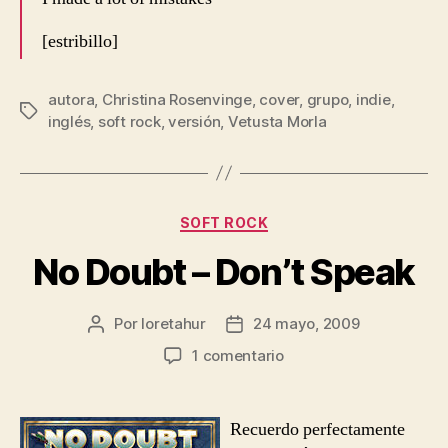
[estribillo]
autora
,
Christina Rosenvinge
,
cover
,
grupo
,
indie
,
Etiquetas
inglés
,
soft rock
,
versión
,
Vetusta Morla
Categorías
SOFT ROCK
No Doubt – Don’t Speak
Por
loretahur
24 mayo, 2009
Autor
Fecha
de
de
en
1 comentario
la
la
No
entrada
entrada
Doubt
–
Recuerdo perfectamente
Don’t