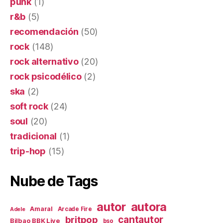
punk
(1)
r&b
(5)
recomendación
(50)
rock
(148)
rock alternativo
(20)
rock psicodélico
(2)
ska
(2)
soft rock
(24)
soul
(20)
tradicional
(1)
trip-hop
(15)
Nube de Tags
autor
autora
Amaral
Arcade Fire
Adele
britpop
cantautor
Bilbao BBK Live
bso