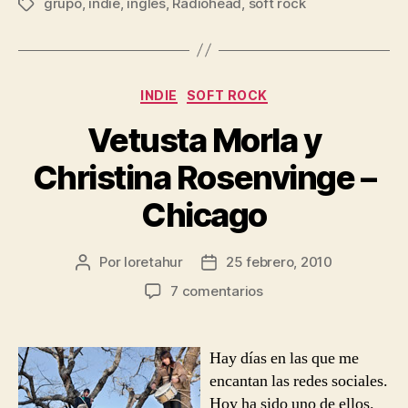
grupo
,
indie
,
inglés
,
Radiohead
,
soft rock
Etiquetas
Categorías
INDIE
SOFT ROCK
Vetusta Morla y
Christina Rosenvinge –
Chicago
Por
loretahur
25 febrero, 2010
Autor
Fecha
de
de
en
7 comentarios
la
la
Vetusta
entrada
entrada
Morla
y
Hay días en las que me
Christina
encantan las redes sociales.
Rosenvinge
Hoy ha sido uno de ellos.