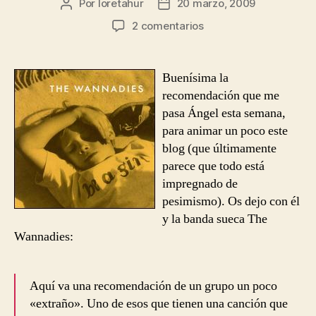
Por
loretahur
20 marzo, 2009
Autor
Fecha
de
de
en
2 comentarios
la
la
The
entrada
entrada
Wannadies
–
Buenísima la
You
recomendación que me
and
pasa Ángel esta semana,
Me
para animar un poco este
Song
blog (que últimamente
[Recomendación]
parece que todo está
impregnado de
pesimismo). Os dejo con él
y la banda sueca The
Wannadies:
Aquí va una recomendación de un grupo un poco
«extraño». Uno de esos que tienen una canción que