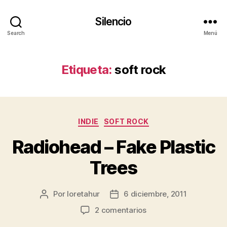
Silencio
Search
Menú
Etiqueta:
soft rock
Categorías
INDIE
SOFT ROCK
Radiohead – Fake Plastic
Trees
Por
loretahur
6 diciembre, 2011
Autor
Fecha
de
de
en
2 comentarios
la
la
Radiohead