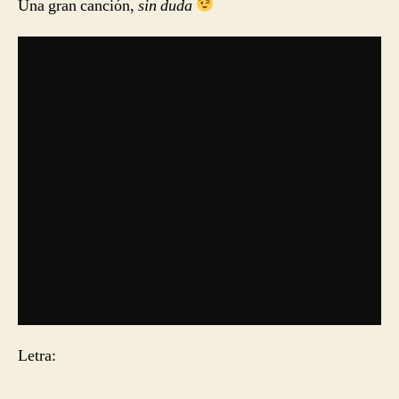
Una gran canción,
sin duda
Letra: