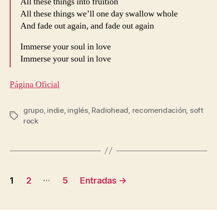
All these things into fruition
All these things we’ll one day swallow whole
And fade out again, and fade out again
Immerse your soul in love
Immerse your soul in love
Página Oficial
grupo
,
indie
,
inglés
,
Radiohead
,
recomendación
,
soft
Etiquetas
rock
Navegación
…
1
2
5
Entradas
→
de
entradas