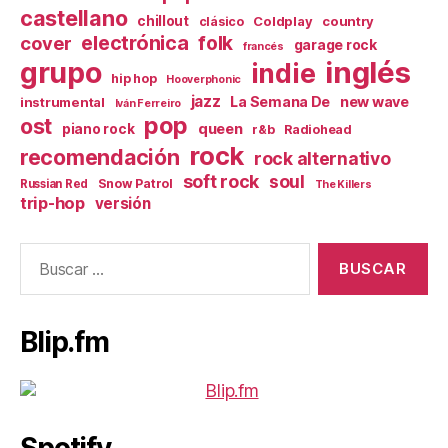
castellano
chillout
Coldplay
country
clásico
electrónica
cover
folk
garage rock
francés
inglés
grupo
indie
hip hop
Hooverphonic
jazz
La Semana De
new wave
instrumental
Iván Ferreiro
pop
ost
queen
piano rock
r&b
Radiohead
rock
recomendación
rock alternativo
soft rock
soul
Snow Patrol
Russian Red
The Killers
trip-hop
versión
Buscar:
Blip.fm
Spotify