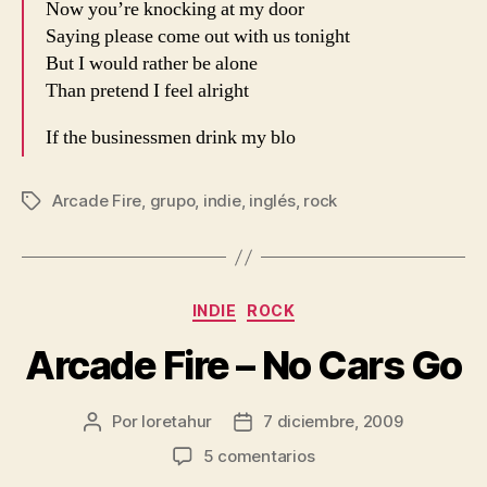
Now you’re knocking at my door
Saying please come out with us tonight
But I would rather be alone
Than pretend I feel alright
If the businessmen drink my blo
Arcade Fire
,
grupo
,
indie
,
inglés
,
rock
Etiquetas
Categorías
INDIE
ROCK
Arcade Fire – No Cars Go
Por
loretahur
7 diciembre, 2009
Autor
Fecha
de
de
en
5 comentarios
la
la
Arcade