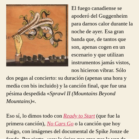
–
entrada
entrada
El fuego canadiense se
Wa
apoderó del Guggenheim
Up
para darnos calor durante la
noche de ayer. Esa gran
banda que, de tantos que
son, apenas cogen en un
escenario y que utilizan
instrumentos jamás vistos,
nos hicieron vibrar. Sólo
dos pegas al concierto: su duración (apenas una hora y
media con bis incluido) y la canción final, que fue una
pésima despedida «
Sprawl II (Mountains Beyond
Mountains)
«.
Eso sí, lo dimos todo con
Ready to Start
(que fue la
primera canción),
No Cars Go
o la canción que hoy
traigo, con imágenes del documental de Spike Jonze de