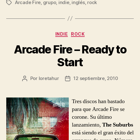
Arcade Fire
,
grupo
,
indie
,
inglés
,
rock
Etiquetas
Categorías
INDIE
ROCK
Arcade Fire – Ready to
Start
Por
loretahur
12 septiembre, 2010
Autor
Fecha
de
de
la
la
entrada
entrada
Tres discos han bastado
para que Arcade Fire se
corone. Su último
lanzamiento,
The Suburbs
está siendo el gran éxito del