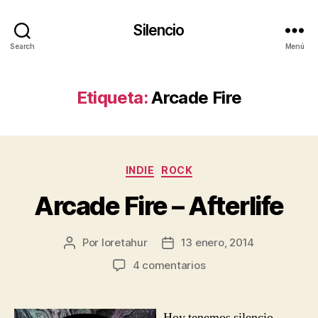
Silencio
Search
Menú
Etiqueta:
Arcade Fire
Categorías
INDIE
ROCK
Arcade Fire – Afterlife
Por
loretahur
13 enero, 2014
Autor
Fecha
de
de
en
4 comentarios
la
la
Arcade
entrada
entrada
Fire
–
Hoy tenemos silencio