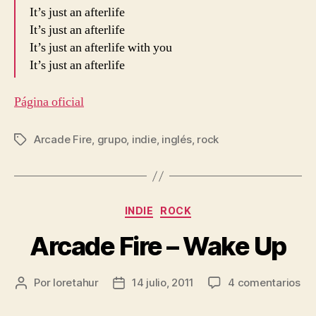
It’s just an afterlife
It’s just an afterlife
It’s just an afterlife with you
It’s just an afterlife
Página oficial
Arcade Fire
,
grupo
,
indie
,
inglés
,
rock
Etiquetas
Categorías
INDIE
ROCK
Arcade Fire – Wake Up
en
Por
loretahur
14 julio, 2011
4 comentarios
Autor
Fecha
Ar
de
de
Fir
la
la