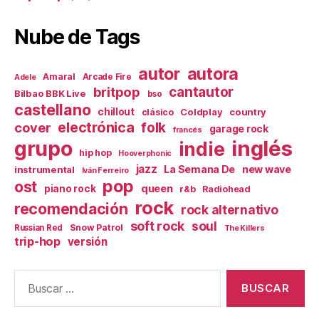
Nube de Tags
autor
autora
Amaral
Arcade Fire
Adele
britpop
cantautor
Bilbao BBK Live
bso
castellano
chillout
Coldplay
country
clásico
electrónica
cover
folk
garage rock
francés
inglés
grupo
indie
hip hop
Hooverphonic
jazz
La Semana De
new wave
instrumental
Iván Ferreiro
pop
ost
queen
piano rock
r&b
Radiohead
rock
recomendación
rock alternativo
soft rock
soul
Snow Patrol
Russian Red
The Killers
trip-hop
versión
Buscar: