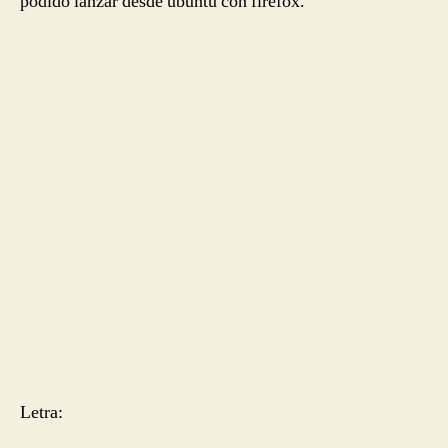
podido lanzar desde ubuntu con firefox.
Letra: