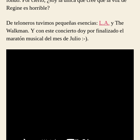
fondo. Por cierto, ¿soy la única que cree que la voz de
Regine es horrible?
De teloneros tuvimos pequeñas esencias:
L.A.
y The
Walkman. Y con este concierto doy por finalizado el
maratón musical del mes de Julio :-).