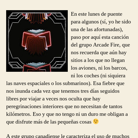
entrada
entrada
Fire
–
En este lunes de puente
No
para algunos (sí, yo he sido
Cars
una de las afortunadas),
Go
paso por aquí esta canción
del grupo Arcade Fire, que
nos recuerda que aún hay
sitios a los que no llegan
los aviones, ni los barcos,
ni los coches (ni siquiera
las naves espaciales o los submarinos). Esa fiebre que
nos inunda cada vez que tenemos tres días seguidos
libres por viajar a veces nos oculta que hay
peregrinaciones interiores que no necesitan de tantos
kilómetros. Eso y que no tengo ni un duro me obligan a
que disfrute más de las pequeñas cosas
A este grupo canadiense le caracteriza el uso de muchos