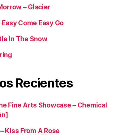
orrow – Glacier
– Easy Come Easy Go
tle In The Snow
ring
os Recientes
he Fine Arts Showcase – Chemical
ón]
 – Kiss From A Rose