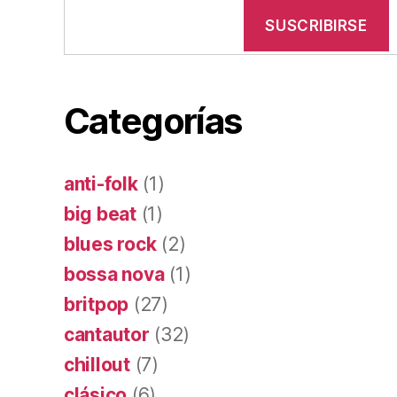
Categorías
anti-folk
(1)
big beat
(1)
blues rock
(2)
bossa nova
(1)
britpop
(27)
cantautor
(32)
chillout
(7)
clásico
(6)