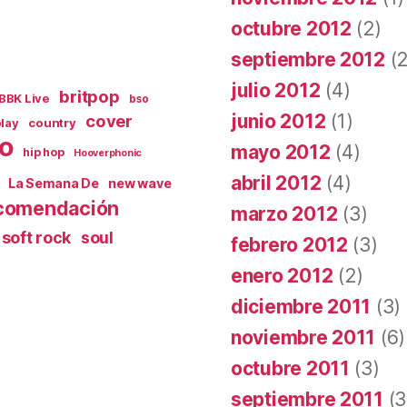
octubre 2012
(2)
septiembre 2012
(2
julio 2012
(4)
britpop
 BBK Live
bso
junio 2012
(1)
cover
lay
country
o
mayo 2012
(4)
hip hop
Hooverphonic
abril 2012
(4)
La Semana De
new wave
comendación
marzo 2012
(3)
soft rock
soul
febrero 2012
(3)
enero 2012
(2)
diciembre 2011
(3)
noviembre 2011
(6)
octubre 2011
(3)
septiembre 2011
(3