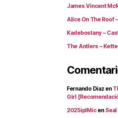
James Vincent McM
Alice On The Roof 
Kadebostany – Cas
The Antlers – Kette
Comentari
Fernando Diaz
en
T
Girl [Recomendaci
2025iplMic
en
Seal