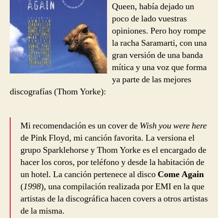
Queen, había dejado un
Wish
poco de lado vuestras
You
opiniones. Pero hoy rompe
Were
la racha Saramarti, con una
Here
[Recomendación]
gran versión de una banda
mítica y una voz que forma
ya parte de las mejores
discografías (Thom Yorke):
Mi recomendación es un cover de
Wish you were here
de Pink Floyd, mi canción favorita. La versiona el
grupo Sparklehorse y Thom Yorke es el encargado de
hacer los coros, por teléfono y desde la habitación de
un hotel. La canción pertenece al disco
Come Again
(
1998
), una compilación realizada por EMI en la que
artistas de la discográfica hacen covers a otros artistas
de la misma.