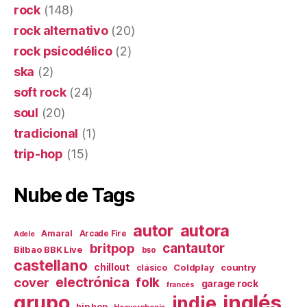
rock
(148)
rock alternativo
(20)
rock psicodélico
(2)
ska
(2)
soft rock
(24)
soul
(20)
tradicional
(1)
trip-hop
(15)
Nube de Tags
autor
autora
Amaral
Arcade Fire
Adele
britpop
cantautor
Bilbao BBK Live
bso
castellano
chillout
Coldplay
country
clásico
electrónica
cover
folk
garage rock
francés
inglés
grupo
indie
hip hop