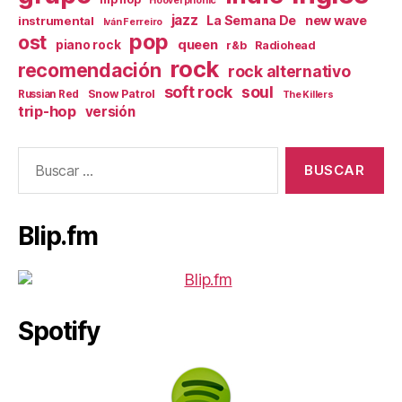
Hooverphonic
jazz
La Semana De
new wave
instrumental
Iván Ferreiro
pop
ost
queen
piano rock
r&b
Radiohead
rock
recomendación
rock alternativo
soft rock
soul
Snow Patrol
Russian Red
The Killers
trip-hop
versión
Buscar:
Blip.fm
Spotify