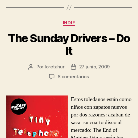
Categorías
INDIE
The Sunday Drivers – Do
It
Por
loretahur
27 junio, 2009
Autor
Fecha
de
de
en
8 comentarios
la
la
The
entrada
entrada
Sunday
Drivers
Estos toledanos están como
–
niños con zapatos nuevos
Do
por dos razones: acaban de
It
sacar su cuarto disco al
mercado: The End of
Maiden Trip y serán los