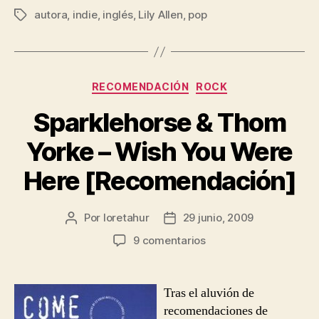
autora
,
indie
,
inglés
,
Lily Allen
,
pop
Etiquetas
Categorías
RECOMENDACIÓN
ROCK
Sparklehorse & Thom
Yorke – Wish You Were
Here [Recomendación]
Por
loretahur
29 junio, 2009
Autor
Fecha
de
de
en
9 comentarios
la
la
Sparklehorse
entrada
entrada
&
Thom
Tras el aluvión de
Yorke
recomendaciones de
–