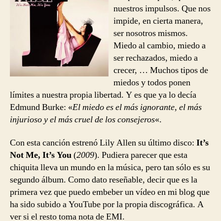
Fe
nuestros impulsos. Que nos
impide, en cierta manera,
ser nosotros mismos.
Miedo al cambio, miedo a
ser rechazados, miedo a
crecer, … Muchos tipos de
miedos y todos ponen
límites a nuestra propia libertad. Y es que ya lo decía
Edmund Burke: «
El miedo es el más ignorante, el más
injurioso y el más cruel de los consejeros
«.
Con esta canción estrenó Lily Allen su último disco:
It’s
Not Me, It’s You
(
2009
). Pudiera parecer que esta
chiquita lleva un mundo en la música, pero tan sólo es su
segundo álbum. Como dato reseñable, decir que es la
primera vez que puedo embeber un vídeo en mi blog que
ha sido subido a YouTube por la propia discográfica. A
ver si el resto toma nota de EMI.