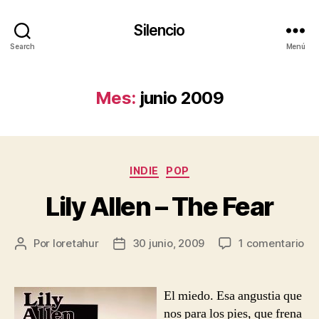
Silencio
Search
Menú
Mes:
junio 2009
Categorías
INDIE
POP
Lily Allen – The Fear
en
Por
loretahur
30 junio, 2009
1 comentario
Autor
Fecha
Lil
de
de
All
la
la
–
entrada
entrada
El miedo. Esa angustia que
Th
nos para los pies, que frena