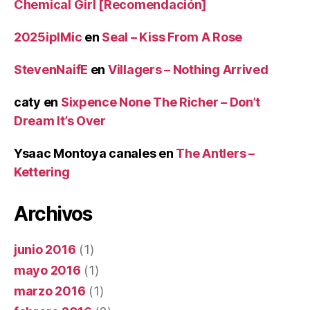
Chemical Girl [Recomendación]
2025iplMic
en
Seal – Kiss From A Rose
StevenNaifE
en
Villagers – Nothing Arrived
caty
en
Sixpence None The Richer – Don’t
Dream It’s Over
Ysaac Montoya canales
en
The Antlers –
Kettering
Archivos
junio 2016
(1)
mayo 2016
(1)
marzo 2016
(1)