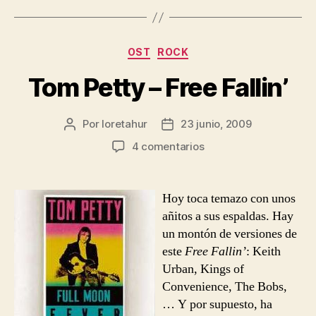
Categorías
OST
ROCK
Tom Petty – Free Fallin’
Por
loretahur
23 junio, 2009
Autor
Fecha
de
de
en
4 comentarios
la
la
Tom
entrada
entrada
Petty
–
Hoy toca temazo con unos
Free
añitos a sus espaldas. Hay
Fallin’
un montón de versiones de
este
Free Fallin’
: Keith
Urban, Kings of
Convenience, The Bobs,
… Y por supuesto, ha