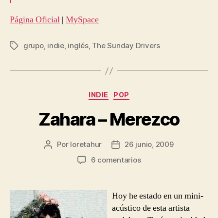
Página Oficial
|
MySpace
grupo
,
indie
,
inglés
,
The Sunday Drivers
Etiquetas
Categorías
INDIE
POP
Zahara – Merezco
Por
loretahur
26 junio, 2009
Autor
Fecha
de
de
en
6 comentarios
la
la
Zahara
entrada
entrada
–
Merezco
Hoy he estado en un mini-
acústico de esta artista