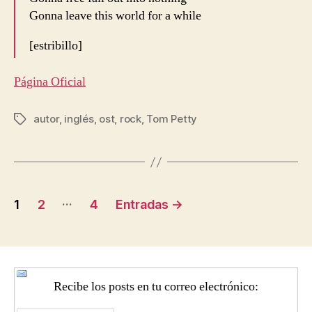
Gonna leave this world for a while
[estribillo]
Página Oficial
autor
,
inglés
,
ost
,
rock
,
Tom Petty
Etiquetas
Navegación
…
1
2
4
Entradas
→
de
entradas
Recibe los posts en tu correo electrónico: