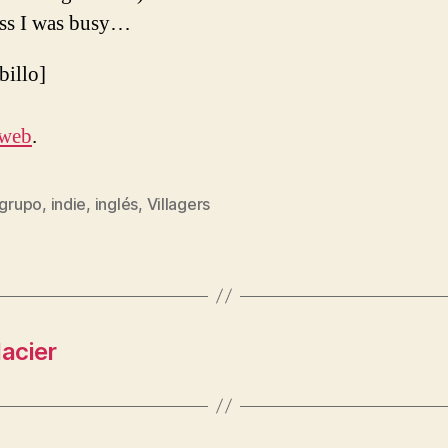
ess I was busy…
ibillo]
 web
.
grupo
,
indie
,
inglés
,
Villagers
s
acier