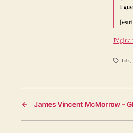
I gu
[estr
Página
folk
,
Etiqueta
←
James Vincent McMorrow – Gl