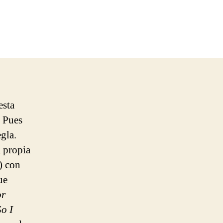
en
Villagers
–
Nothing
Arrived
esta
? Pues
gla.
 propia
) con
ue
or
o I