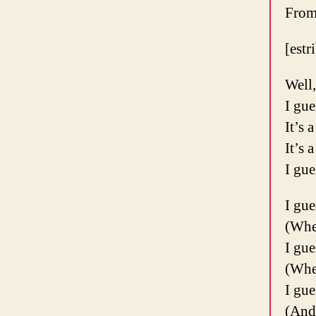
From 
[estr
Well,
I gue
It’s 
It’s 
I gu
I gu
(Whe
I gu
(Whe
I gu
(And