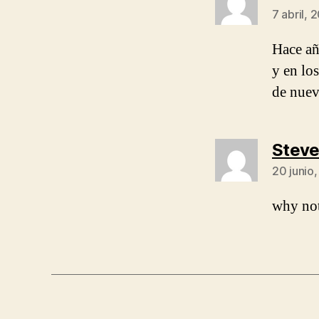
7 abril, 
Hace añ
y en lo
de nuev
Steve
20 junio,
why not