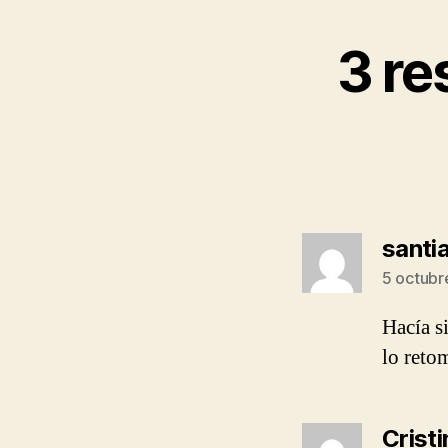
3 re
santi
5 octubr
Hacía s
lo reto
Cristi