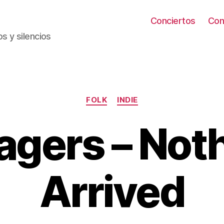
Conciertos
Con
s y silencios
Categorías
FOLK
INDIE
lagers – Not
Arrived