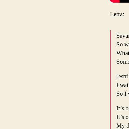
Letra:
Savan
So w
What 
Some
[estr
I wai
So I 
It’s 
It’s 
My de