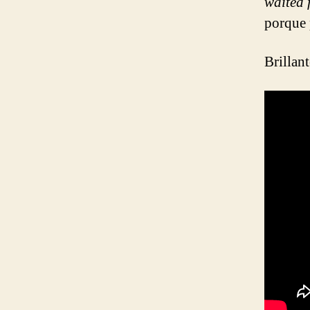
waited 
porque 
Brillan