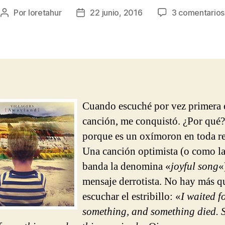
Por
loretahur
22 junio, 2016
3 comentarios
Autor
Fecha
de
de
la
la
entrada
entrada
Cuando escuché por vez primera 
canción, me conquistó. ¿Por qué
porque es un oxímoron en toda re
Una canción optimista (o como la
banda la denomina «
joyful song
«
mensaje derrotista. No hay más q
escuchar el estribillo: «
I waited f
something, and something died. S