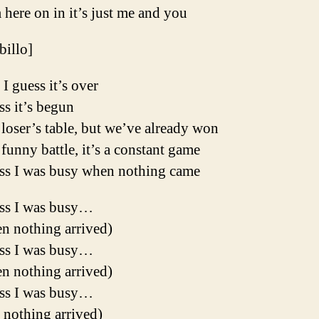
here on in it’s just me and you
ibillo]
 I guess it’s over
ss it’s begun
a loser’s table, but we’ve already won
a funny battle, it’s a constant game
ess I was busy when nothing came
ess I was busy…
n nothing arrived)
ess I was busy…
n nothing arrived)
ess I was busy…
 nothing arrived)