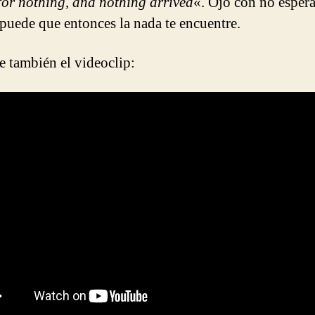
for nothing, and nothing arrived
«. Ojo con no esper
puede que entonces la nada te encuentre.
te también el videoclip: