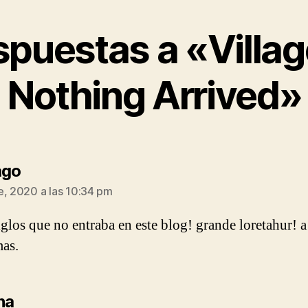
spuestas a «Villag
Nothing Arrived»
dice:
ago
e, 2020 a las 10:34 pm
iglos que no entraba en este blog! grande loretahur! a 
mas.
dice:
na