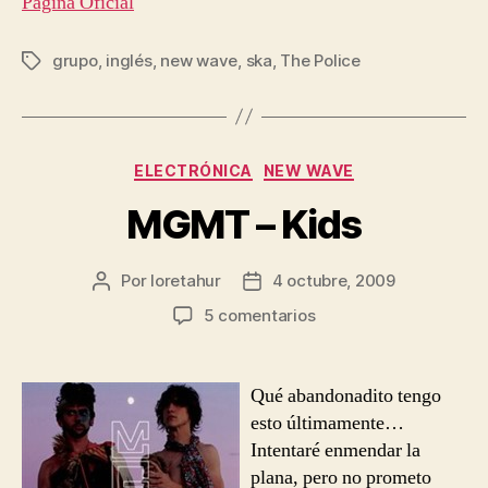
Página Oficial
grupo
,
inglés
,
new wave
,
ska
,
The Police
Etiquetas
Categorías
ELECTRÓNICA
NEW WAVE
MGMT – Kids
Por
loretahur
4 octubre, 2009
Autor
Fecha
de
de
en
5 comentarios
la
la
MGMT
entrada
entrada
–
Kids
Qué abandonadito tengo
esto últimamente…
Intentaré enmendar la
plana, pero no prometo