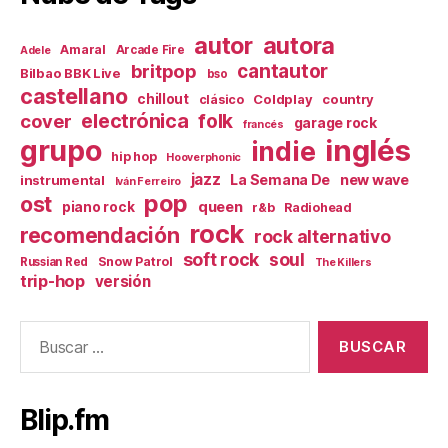
autor
autora
Amaral
Arcade Fire
Adele
britpop
cantautor
Bilbao BBK Live
bso
castellano
chillout
Coldplay
country
clásico
electrónica
cover
folk
garage rock
francés
inglés
grupo
indie
hip hop
Hooverphonic
jazz
La Semana De
new wave
instrumental
Iván Ferreiro
pop
ost
queen
piano rock
r&b
Radiohead
rock
recomendación
rock alternativo
soft rock
soul
Snow Patrol
Russian Red
The Killers
trip-hop
versión
Buscar:
Blip.fm