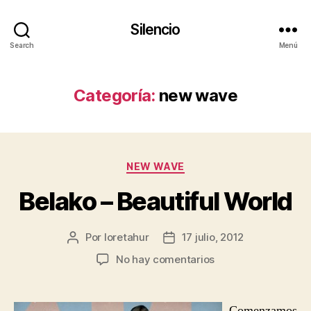
Silencio
Search
Menú
Categoría:
new wave
Categorías
NEW WAVE
Belako – Beautiful World
Por
loretahur
17 julio, 2012
Autor
Fecha
de
de
en
No hay comentarios
la
la
Belako
entrada
entrada
–
Beautiful
Comenzamos