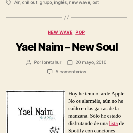
Air
,
chillout
,
grupo
,
inglés
,
new wave
,
ost
Etiquetas
Categorías
NEW WAVE
POP
Yael Naim – New Soul
Por
loretahur
20 mayo, 2010
Autor
Fecha
de
de
en
5 comentarios
la
la
Yael
entrada
entrada
Naim
–
Hoy he tenido tarde Apple.
New
No os alarméis, aún no he
Soul
caído en las garras de la
manzana. Sólo he estado
disfrutando de una
lista
de
Spotify con canciones