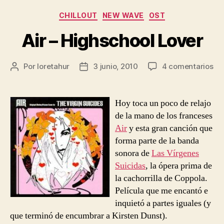
Categorías
CHILLOUT
NEW WAVE
OST
Air – Highschool Lover
en
Por
loretahur
3 junio, 2010
4 comentarios
Autor
Fecha
Air
de
de
–
la
la
Hi
entrada
entrada
Hoy toca un poco de relajo
Lo
de la mano de los franceses
Air
y esta gran canción que
forma parte de la banda
sonora de
Las Vírgenes
Suicidas
, la ópera prima de
la cachorrilla de Coppola.
Película que me encantó e
inquietó a partes iguales (y
que terminó de encumbrar a Kirsten Dunst).