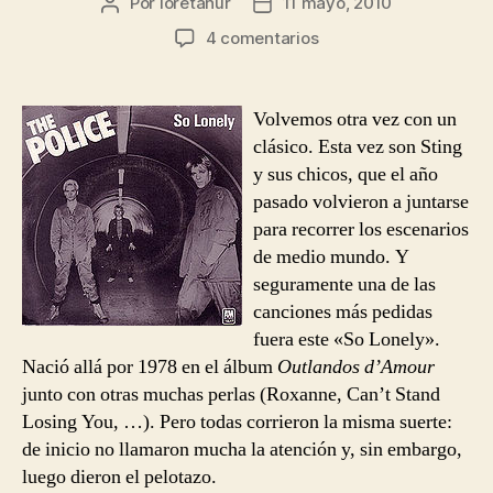
Por
loretahur
11 mayo, 2010
Autor
Fecha
de
de
en
4 comentarios
la
la
The
entrada
entrada
Police
–
Volvemos otra vez con un
So
clásico. Esta vez son Sting
Lonely
y sus chicos, que el año
pasado volvieron a juntarse
para recorrer los escenarios
de medio mundo. Y
seguramente una de las
canciones más pedidas
fuera este «So Lonely».
Nació allá por 1978 en el álbum
Outlandos d’Amour
junto con otras muchas perlas (Roxanne, Can’t Stand
Losing You, …). Pero todas corrieron la misma suerte:
de inicio no llamaron mucha la atención y, sin embargo,
luego dieron el pelotazo.