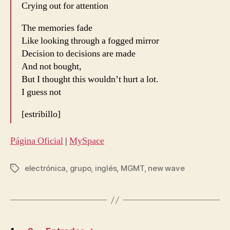
Crying out for attention
The memories fade
Like looking through a fogged mirror
Decision to decisions are made
And not bought,
But I thought this wouldn’t hurt a lot.
I guess not
[estribillo]
Página Oficial
|
MySpace
electrónica
,
grupo
,
inglés
,
MGMT
,
new wave
Etiquetas
Navegación