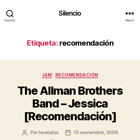
Silencio
Search
Menú
Etiqueta:
recomendación
Categorías
JAM
RECOMENDACIÓN
The Allman Brothers
Band – Jessica
[Recomendación]
Por
loretahur
15 noviembre, 2009
Autor
Fecha
de
de