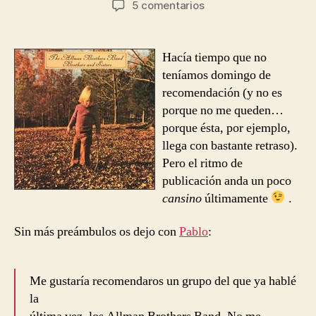
en
5 comentarios
la
la
The
entrada
entrada
Allman
Brothers
Hacía tiempo que no
Band
teníamos domingo de
–
recomendación (y no es
Jessica
porque no me queden…
[Recomendación]
porque ésta, por ejemplo,
llega con bastante retraso).
Pero el ritmo de
publicación anda un poco
cansino
últimamente
.
Sin más preámbulos os dejo con
Pablo
:
Me gustaría recomendaros un grupo del que ya hablé
la