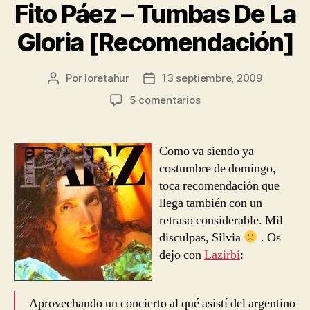
Fito Páez – Tumbas De La
Gloria [Recomendación]
Por
loretahur
13 septiembre, 2009
Autor
Fecha
de
de
en
5 comentarios
la
la
Fito
entrada
entrada
Páez
–
Como va siendo ya
Tumbas
costumbre de domingo,
De
toca recomendación que
La
llega también con un
Gloria
retraso considerable. Mil
[Recomendación]
disculpas, Silvia
. Os
dejo con
Lazirbi
:
Aprovechando un concierto al qué asistí del argentino