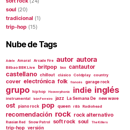
soft rock
(24)
soul
(20)
tradicional
(1)
trip-hop
(15)
Nube de Tags
autor
autora
Amaral
Arcade Fire
Adele
britpop
cantautor
Bilbao BBK Live
bso
castellano
chillout
Coldplay
country
clásico
electrónica
cover
folk
garage rock
francés
inglés
grupo
indie
hip hop
Hooverphonic
jazz
La Semana De
new wave
instrumental
Iván Ferreiro
pop
ost
queen
piano rock
r&b
Radiohead
rock
recomendación
rock alternativo
soft rock
soul
Snow Patrol
Russian Red
The Killers
trip-hop
versión