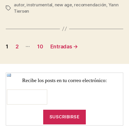
autor
,
instrumental
,
new age
,
recomendación
,
Yann
Etiquetas
Tiersen
Navegación
…
1
2
10
Entradas
→
de
entradas
Recibe los posts en tu correo electrónico: