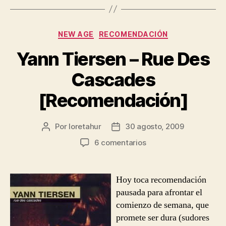
Categorías
NEW AGE
RECOMENDACIÓN
Yann Tiersen – Rue Des
Cascades
[Recomendación]
Por
loretahur
30 agosto, 2009
Autor
Fecha
de
de
en
6 comentarios
la
la
Yann
entrada
entrada
Tiersen
–
Hoy toca recomendación
Rue
pausada para afrontar el
Des
comienzo de semana, que
Cascades
promete ser dura (sudores
[Recomendación]