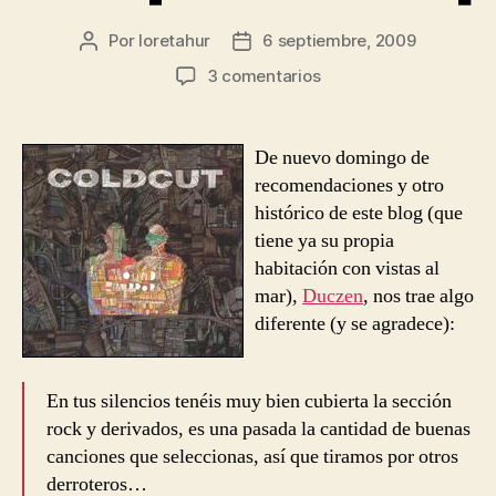
Por
loretahur
6 septiembre, 2009
Autor
Fecha
de
de
en
3 comentarios
la
la
Coldcut
entrada
entrada
&
Robert
De nuevo domingo de
Owens
recomendaciones y otro
–
histórico de este blog (que
Walk
tiene ya su propia
A
habitación con vistas al
Mile
mar),
Duczen
In
, nos trae algo
My
diferente (y se agradece):
Shoes
[Recomendación]
En tus silencios tenéis muy bien cubierta la sección
rock y derivados, es una pasada la cantidad de buenas
canciones que seleccionas, así que tiramos por otros
derroteros…