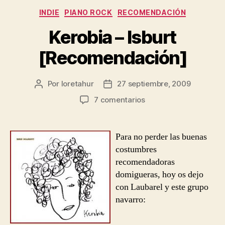
Categorías
INDIE
PIANO ROCK
RECOMENDACIÓN
Kerobia – Isburt
[Recomendación]
Por
loretahur
27 septiembre, 2009
Autor
Fecha
de
de
en
7 comentarios
la
la
Kerobia
entrada
entrada
–
Isburt
Para no perder las buenas
[Recomendación]
costumbres
recomendadoras
domigueras, hoy os dejo
con Laubarel y este grupo
navarro: