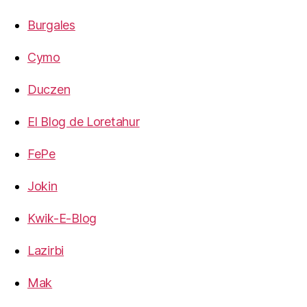
Burgales
Cymo
Duczen
El Blog de Loretahur
FePe
Jokin
Kwik-E-Blog
Lazirbi
Mak