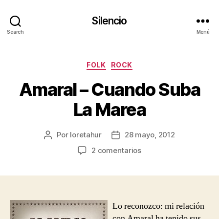
Silencio
Search
Menú
Categorías
FOLK
ROCK
Amaral – Cuando Suba
La Marea
Por
loretahur
28 mayo, 2012
Autor
Fecha
de
de
en
2 comentarios
la
la
Amaral
entrada
entrada
–
Cuando
Suba
La
Lo reconozco: mi relación
Marea
con Amaral ha tenido sus