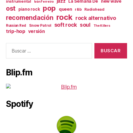
jazz
La Semana De
new wave
instrumental
Iván Ferreiro
pop
ost
queen
piano rock
r&b
Radiohead
rock
recomendación
rock alternativo
soft rock
soul
Snow Patrol
Russian Red
The Killers
trip-hop
versión
Buscar:
Blip.fm
Spotify