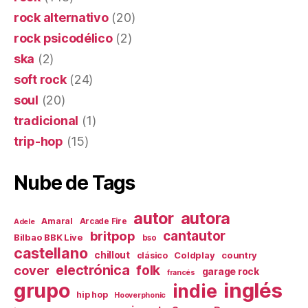
rock alternativo
(20)
rock psicodélico
(2)
ska
(2)
soft rock
(24)
soul
(20)
tradicional
(1)
trip-hop
(15)
Nube de Tags
autor
autora
Amaral
Arcade Fire
Adele
britpop
cantautor
Bilbao BBK Live
bso
castellano
chillout
Coldplay
country
clásico
electrónica
cover
folk
garage rock
francés
inglés
grupo
indie
hip hop
Hooverphonic