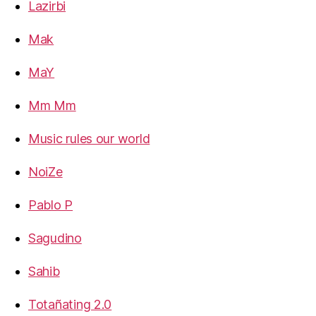
Lazirbi
Mak
MaY
Mm Mm
Music rules our world
NoiZe
Pablo P
Sagudino
Sahib
Totañating 2.0