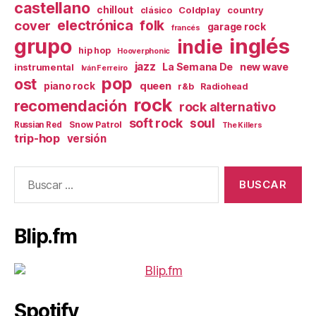
castellano
chillout
Coldplay
country
clásico
electrónica
cover
folk
garage rock
francés
inglés
grupo
indie
hip hop
Hooverphonic
jazz
La Semana De
new wave
instrumental
Iván Ferreiro
pop
ost
queen
piano rock
r&b
Radiohead
rock
recomendación
rock alternativo
soft rock
soul
Snow Patrol
Russian Red
The Killers
trip-hop
versión
Buscar:
Blip.fm
Spotify