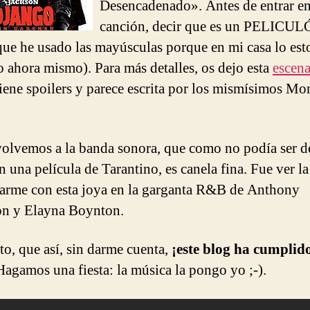
Desencadenado». Antes de entrar en
canción, decir que es un PELICU
 que he usado las mayúsculas porque en mi casa lo est
o ahora mismo). Para más detalles, os dejo esta
escen
iene spoilers y parece escrita por los mismísimos Mo
.
olvemos a la banda sonora, que como no podía ser de
n una película de Tarantino, es canela fina. Fue ver la
arme con esta joya en la garganta R&B de Anthony
n y Elayna Boynton.
rto, que así, sin darme cuenta,
¡este blog ha cumplid
Hagamos una fiesta: la música la pongo yo ;-).