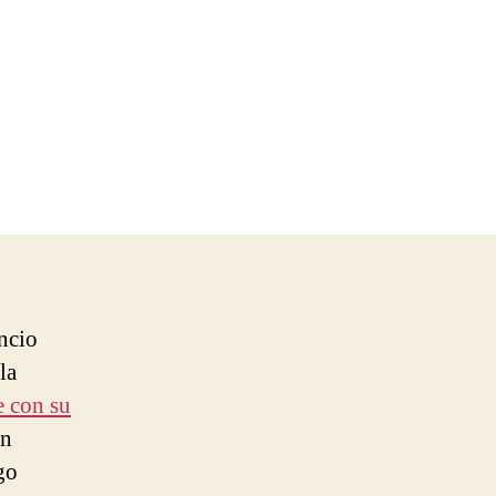
en
Anthony
Hamilton
&
Elayna
Boynton
–
Freedom
ncio
la
 con su
un
go