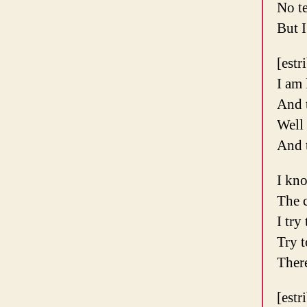
No te
But I
[estr
I am 
And t
Well 
And t
I kno
The c
I try
Try t
There
[estr