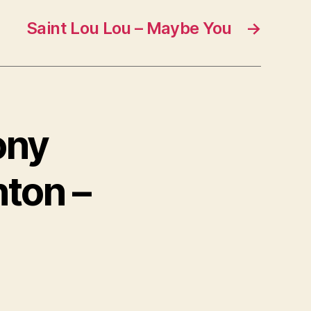
Saint Lou Lou – Maybe You
→
ony
ton –