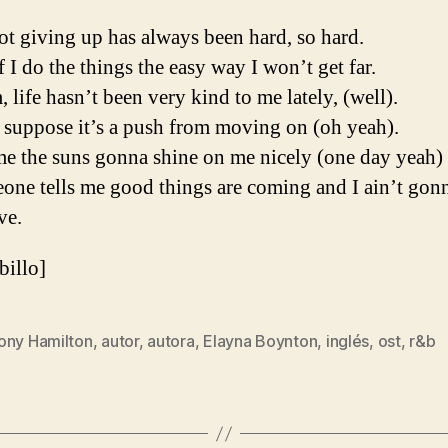
t giving up has always been hard, so hard.
f I do the things the easy way I won’t get far.
life hasn’t been very kind to me lately, (well).
 suppose it’s a push from moving on (oh yeah).
me the suns gonna shine on me nicely (one day yeah)
one tells me good things are coming and I ain’t gon
ve.
ibillo]
ony Hamilton
,
autor
,
autora
,
Elayna Boynton
,
inglés
,
ost
,
r&b
s