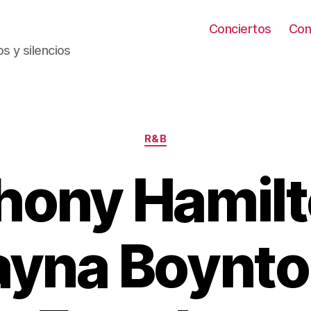
Conciertos
Con
s y silencios
Categorías
R&B
hony Hamilt
ayna Boynto