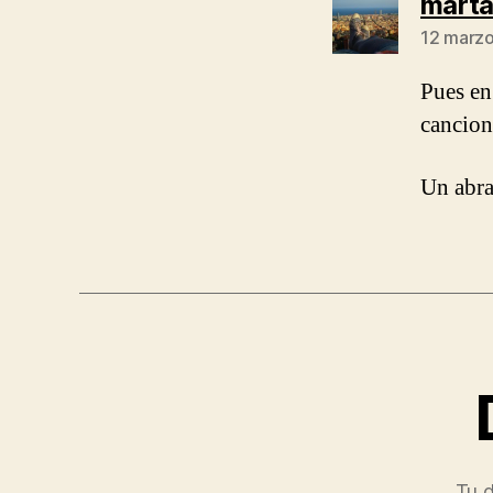
mart
12 marzo
Pues en
cancion
Un abra
Tu d