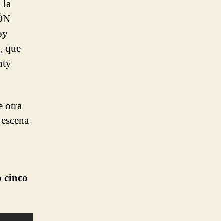
 la
LÓN
oy
a
, que
nty
 otra
 escena
o cinco