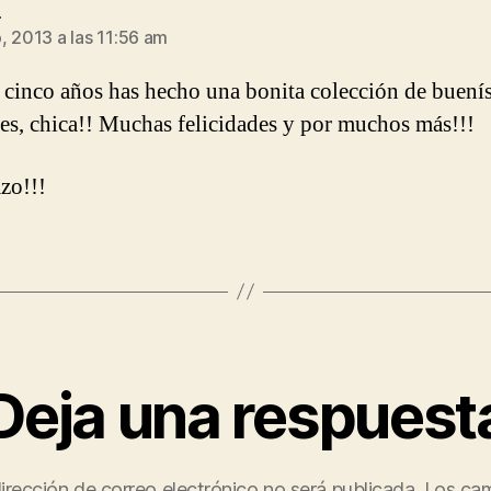
dice:
a
, 2013 a las 11:56 am
 cinco años has hecho una bonita colección de buení
es, chica!! Muchas felicidades y por muchos más!!!
zo!!!
Deja una respuest
irección de correo electrónico no será publicada.
Los ca