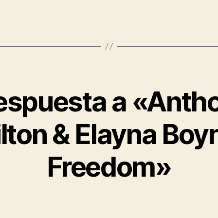
respuesta a «Anth
lton & Elayna Boyn
Freedom»