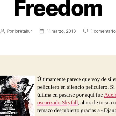
Freedom
Por
loretahur
11 marzo, 2013
1 comentario
Autor
Fecha
de
de
la
la
entrada
entrada
Últimamente parece que voy de sile
peliculero en silencio peliculero. Si 
última en pasarse por aquí fue
Adele
oscarizado Skyfall
, ahora le toca a 
temazo descubierto gracias a «Djan