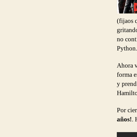
(fijaos
gritand
no cont
Python
Ahora v
forma e
y prend
Hamilto
Por cie
años!
. 