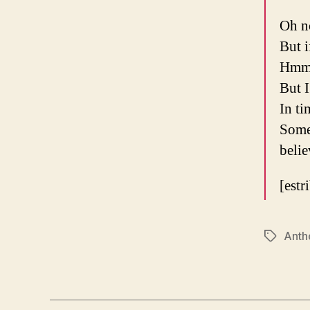
Oh no
But i
Hmm, 
But I
In ti
Some
belie
[estr
Anth
Etiqueta