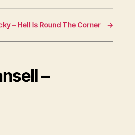
cky – Hell Is Round The Corner
→
nsell –