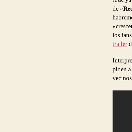
de «
Re
habremo
«cresce
los fan
trailer
d
Interpr
piden a
vecinos