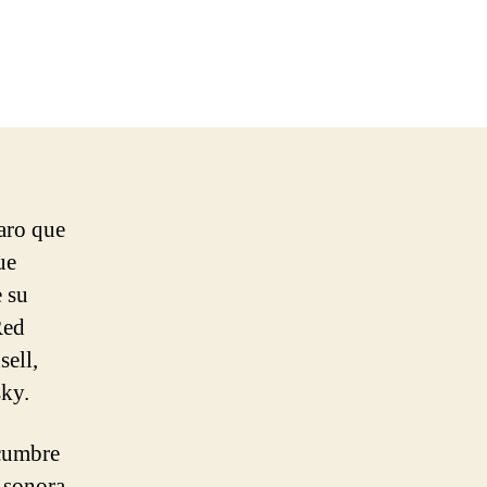
en
Clint
Mansell
–
Lux
Aeterna
aro que
ue
e su
Red
sell,
sky.
 cumbre
a sonora