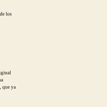
de los
iginal
ha
, que ya