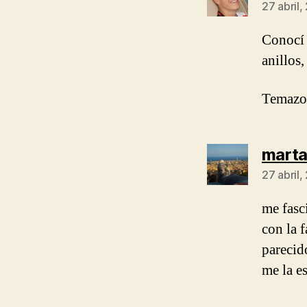
27 abril,
Conocí 
anillos
Temazo 
mart
27 abril,
me fasc
con la 
parecid
me la e