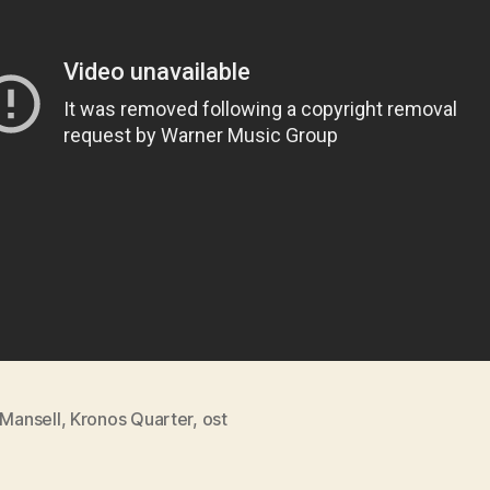
 Mansell
,
Kronos Quarter
,
ost
s