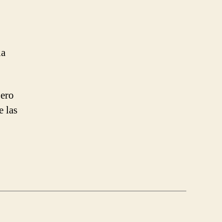
la
pero
 las