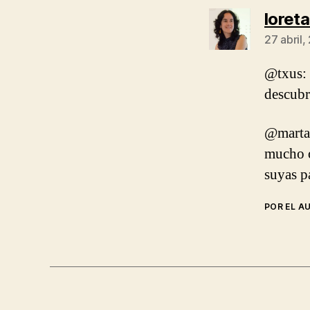
loret
27 abril,
@txus: 
descub
@marta:
mucho o
suyas p
POR EL A