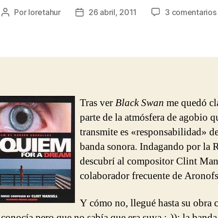
Por
loretahur
26 abril, 2011
3 comentarios
Autor
Fecha
de
de
la
la
entrada
entrada
Tras ver
Black Swan
me quedó cl
parte de la atmósfera de agobio q
transmite es «responsabilidad» d
banda sonora. Indagando por la 
descubrí al compositor Clint Man
colaborador frecuente de Aronof
Y cómo no, llegué hasta su obra
 conocía pero que no sabía que era suya ;-)): la band