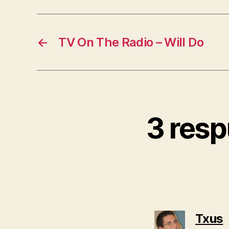
←
TV On The Radio – Will Do
3 resp
d
Txus