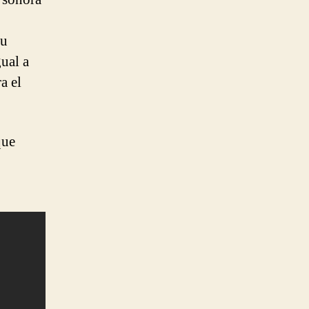
su
ual a
a el
que