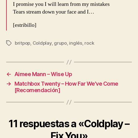
I promise you I will learn from my mistakes
Tears stream down your face and I…
[estribillo]
britpop
,
Coldplay
,
grupo
,
inglés
,
rock
Etiquetas
←
Aimee Mann – Wise Up
→
Matchbox Twenty – How Far We’ve Come
[Recomendación]
11 respuestas a «Coldplay –
Fix You»