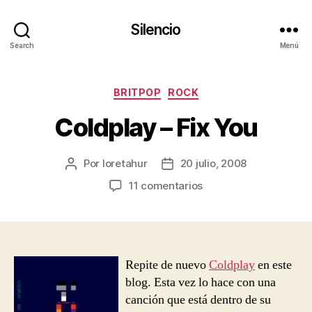
Silencio
Search
Menú
Categorías
BRITPOP
ROCK
Coldplay – Fix You
Por
loretahur
20 julio, 2008
Autor
Fecha
de
de
en
11 comentarios
la
la
Coldplay
entrada
entrada
–
Fix
You
Repite de nuevo
Coldplay
en este
blog. Esta vez lo hace con una
canción que está dentro de su