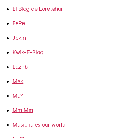
El Blog de Loretahur
FePe
Jokin
Kwik-E-Blog
Lazirbi
Mak
MaY
Mm Mm
Music rules our world