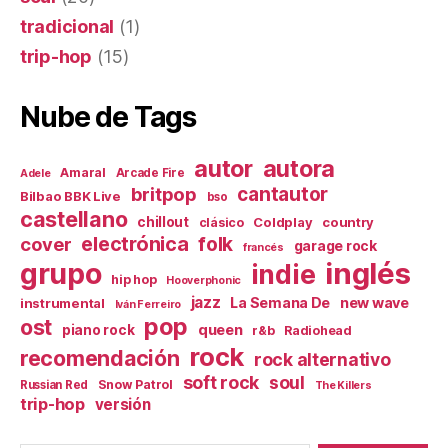
tradicional
(1)
trip-hop
(15)
Nube de Tags
autor
autora
Amaral
Arcade Fire
Adele
britpop
cantautor
Bilbao BBK Live
bso
castellano
chillout
Coldplay
country
clásico
electrónica
cover
folk
garage rock
francés
inglés
grupo
indie
hip hop
Hooverphonic
jazz
La Semana De
new wave
instrumental
Iván Ferreiro
pop
ost
queen
piano rock
r&b
Radiohead
rock
recomendación
rock alternativo
soft rock
soul
Snow Patrol
Russian Red
The Killers
trip-hop
versión