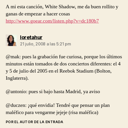
A mi esta canción, White Shadow, me da buen rollito y
ganas de empezar a hacer cosas
http://www.goear.com/listen.php?v=dc180b7
dice:
loretahur
21 julio, 2008 a las 5:21 pm
@mak: pues la grabación fue curiosa, porque los últimos
minutos están tomados de dos conciertos diferentes: el 4
y 5 de julio del 2005 en el Reebok Stadium (Bolton,
Inglaterra).
@antonio: pues si bajo hasta Madrid, ya aviso
@duczen: ¡qué envidia! Tendré que pensar un plan
maléfico para vengarme jejeje (risa maléfica)
POR EL AUTOR DE LA ENTRADA