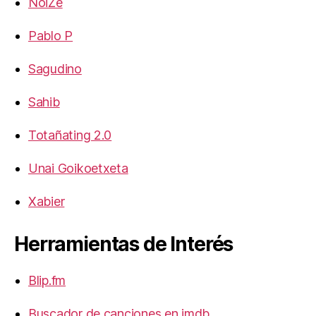
NoiZe
Pablo P
Sagudino
Sahib
Totañating 2.0
Unai Goikoetxeta
Xabier
Herramientas de Interés
Blip.fm
Buscador de canciones en imdb