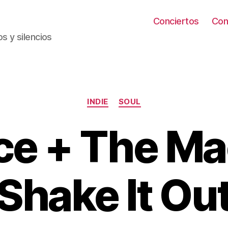
Conciertos
Con
s y silencios
Categorías
INDIE
SOUL
ce + The Ma
Shake It Ou