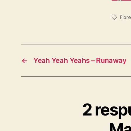
Flor
Etiqueta
←
Yeah Yeah Yeahs – Runaway
2 resp
Ma