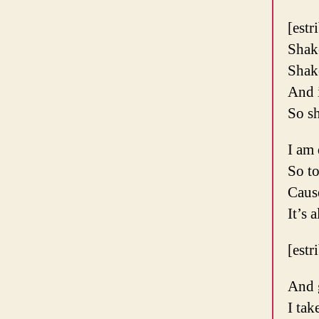
[estr
Shake
Shake
And i
So s
I am 
So to
Cause
It’s 
[estr
And 
I tak