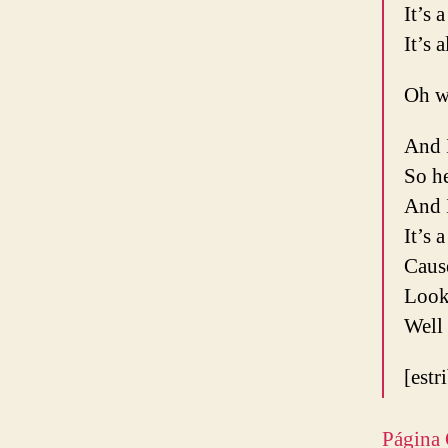
It’s 
It’s 
Oh w
And 
So he
And I
It’s 
Cause
Looki
Well 
[estr
Página 