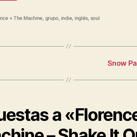
ence + The Machine
,
grupo
,
indie
,
inglés
,
soul
s
Snow Pat
uestas a «Florenc
chine – Shake It O