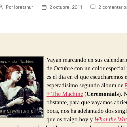
Por
loretahur
2 octubre, 2011
2 comentario
Autor
Fecha
de
de
la
la
entrada
entrada
Vayan marcando en sus calendario
de Octubre con un color especial
es el día en el que escucharemos e
esperadísimo segundo álbum de
+ The Machine
(
Ceremonials
). 
obstante, para que vayamos abri
boca, nos ha adelantado dos singl
que os traigo hoy y
What the Wat