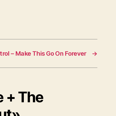
rol – Make This Go On Forever
→
e + The
ut»