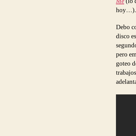
Me
(lo 
hoy…).
Debo co
disco e
segundo
pero em
goteo d
trabajo
adelant