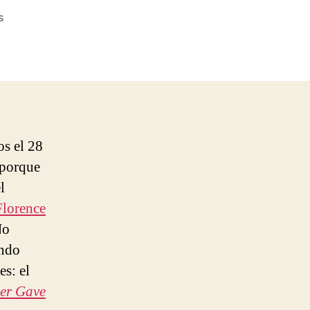
en
s
Florence
+
The
Machine
–
Shake
It
s el 28
Out
 porque
l
Florence
No
endo
es: el
er Gave