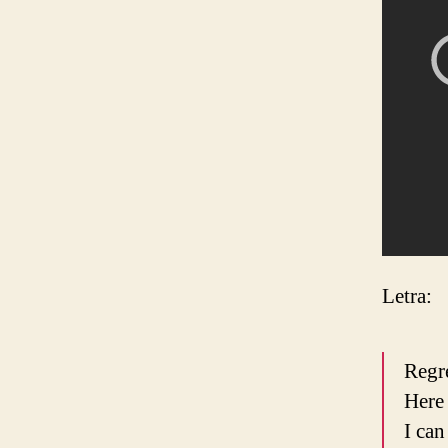
Letra:
Regre
Here 
I can