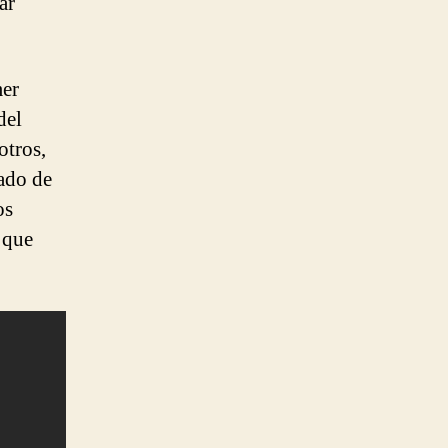
ar
mer
del
otros,
ado de
os
 que