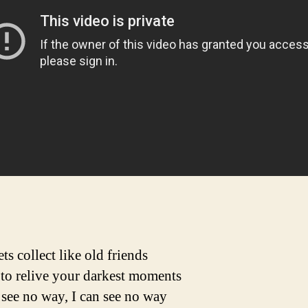
ts collect like old friends
to relive your darkest moments
 see no way, I can see no way