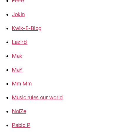
FePe
Jokin
Kwik-E-Blog
Lazirbi
Mak
MaY
Mm Mm
Music rules our world
NoiZe
Pablo P