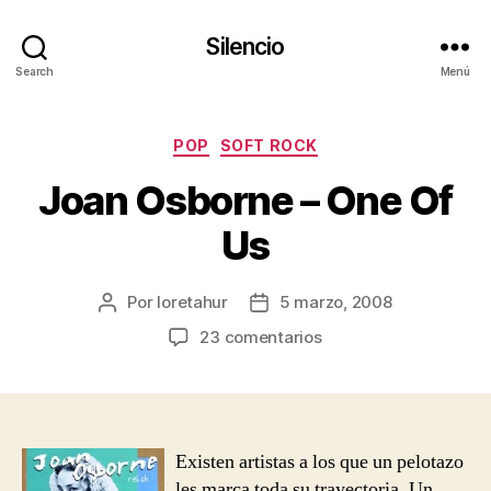
Silencio
Search
Menú
Categorías
POP
SOFT ROCK
Joan Osborne – One Of
Us
Por
loretahur
5 marzo, 2008
Autor
Fecha
de
de
en
23 comentarios
la
la
Joan
entrada
entrada
Osborne
–
One
Of
Existen artistas a los que un pelotazo
Us
les marca toda su trayectoria. Un