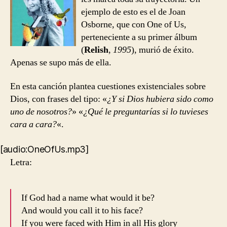
ejemplo de esto es el de Joan
Osborne, que con One of Us,
perteneciente a su primer álbum
(
Relish
,
1995
), murió de éxito.
Apenas se supo más de ella.
En esta canción plantea cuestiones existenciales sobre
Dios, con frases del tipo: «
¿Y si Dios hubiera sido como
uno de nosotros?
» «
¿Qué le preguntarías si lo tuvieses
cara a cara?
«.
[audio:OneOfUs.mp3]
Letra:
If God had a name what would it be?
And would you call it to his face?
If you were faced with Him in all His glory