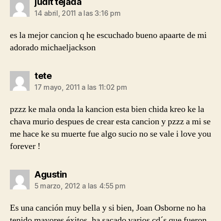
dice:
judit tejada
14 abril, 2011 a las 3:16 pm
es la mejor cancion q he escuchado bueno apaarte de mi
adorado michaeljackson
dice:
tete
17 mayo, 2011 a las 11:02 pm
pzzz ke mala onda la kancion esta bien chida kreo ke la
chava murio despues de crear esta cancion y pzzz a mi se
me hace ke su muerte fue algo sucio no se vale i love you
forever !
dice:
Agustin
5 marzo, 2012 a las 4:55 pm
Es una canción muy bella y si bien, Joan Osborne no ha
tenido mayores éxitos, ha sacado varios cd´s que fueron