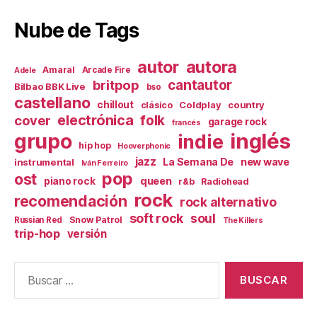
Nube de Tags
autor
autora
Amaral
Arcade Fire
Adele
britpop
cantautor
Bilbao BBK Live
bso
castellano
chillout
Coldplay
country
clásico
electrónica
cover
folk
garage rock
francés
inglés
grupo
indie
hip hop
Hooverphonic
jazz
La Semana De
new wave
instrumental
Iván Ferreiro
pop
ost
queen
piano rock
r&b
Radiohead
rock
recomendación
rock alternativo
soft rock
soul
Snow Patrol
Russian Red
The Killers
trip-hop
versión
Buscar: