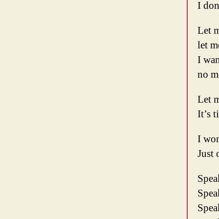
I don
Let 
let m
I wan
no m
Let m
It’s 
I wo
Just
Spea
Spea
Spea