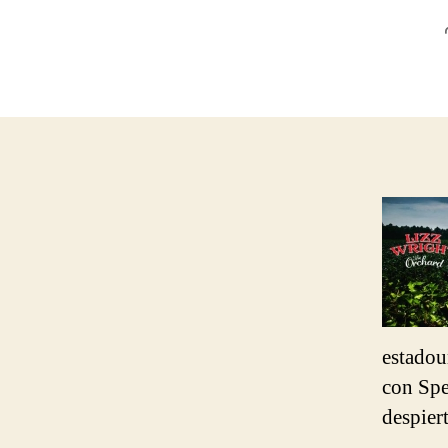
estadou
con Spe
despier