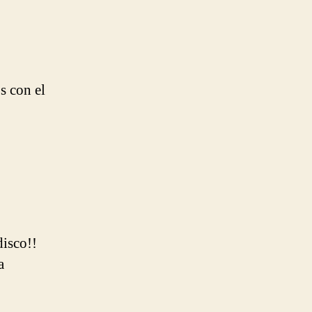
s con el
isco!!
a