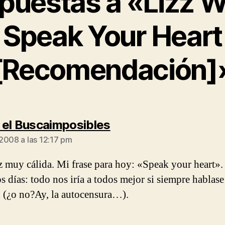
puestas a «Lizz W
Speak Your Heart
[Recomendación]
dice:
el Buscaimposibles
2008 a las 12:17 pm
 muy cálida. Mi frase para hoy: «Speak your heart».
os días: todo nos iría a todos mejor si siempre hablase
 (¿o no?Ay, la autocensura…).