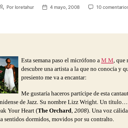
Por
loretahur
4 mayo, 2008
10 comentario
Autor
Fecha
de
de
la
la
entrada
entrada
Esta semana paso el micrófono a
M M
, que
descubre una artista a la que no conocía y q
presiento me va a encantar:
Me gustaría haceros partícipe de esta cantau
nidense de Jazz. Su nombre Lizz Wright. Un título
ak Your Heart (
The Orchard
,
2008
). Una voz cálid
ta sentidos dormidos, movidos por su contralto.