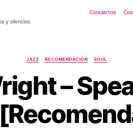
Conciertos
Con
s y silencios
Categorías
JAZZ
RECOMENDACIÓN
SOUL
right – Spe
 [Recomend