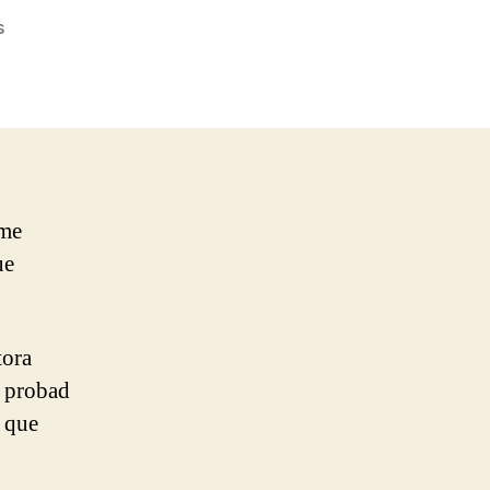
en
s
Lizz
Wright
–
Speak
Your
Heart
[Recomendación]
 me
ue
tora
… probad
a que