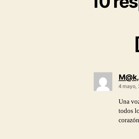
10 res
M@k, 
4 mayo, 
Una voz
todos l
corazón