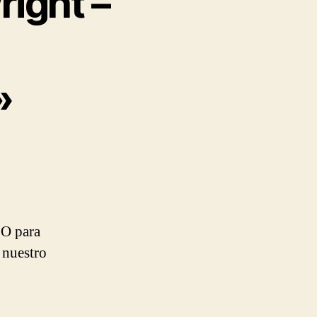
right –
»
 O para
 nuestro