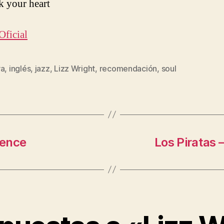
k your heart
Oficial
ra
,
inglés
,
jazz
,
Lizz Wright
,
recomendación
,
soul
s
lence
Los Piratas