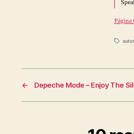
Spea
Página 
auto
Etiqueta
←
Depeche Mode – Enjoy The Si