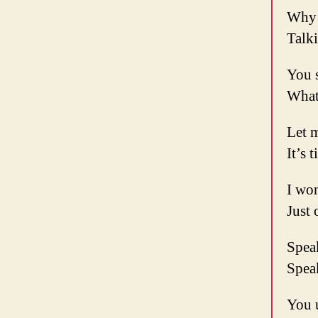
Why 
Talk
You s
What 
Let m
It’s 
I wo
Just
Spea
Spea
You 