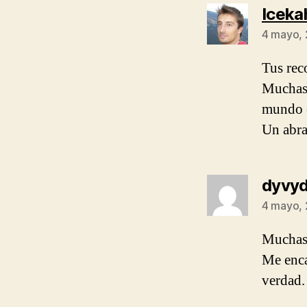
Iceka
4 mayo, 
Tus rec
Muchas 
mundo 
Un abra
dyvy
4 mayo, 
Muchas 
Me enca
verdad.