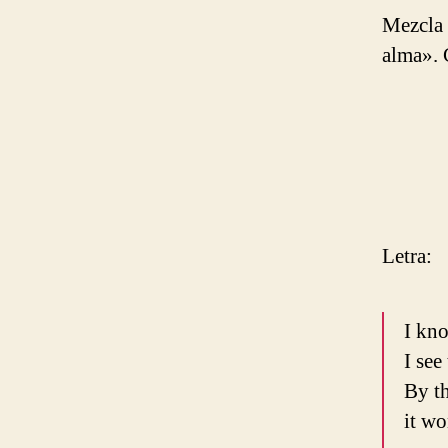
Mezcla 
alma». 
Letra:
I kn
I see
By t
it wo