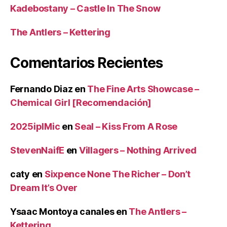
Kadebostany – Castle In The Snow
The Antlers – Kettering
Comentarios Recientes
Fernando Diaz
en
The Fine Arts Showcase –
Chemical Girl [Recomendación]
2025iplMic
en
Seal – Kiss From A Rose
StevenNaifE
en
Villagers – Nothing Arrived
caty
en
Sixpence None The Richer – Don’t
Dream It’s Over
Ysaac Montoya canales
en
The Antlers –
Kettering