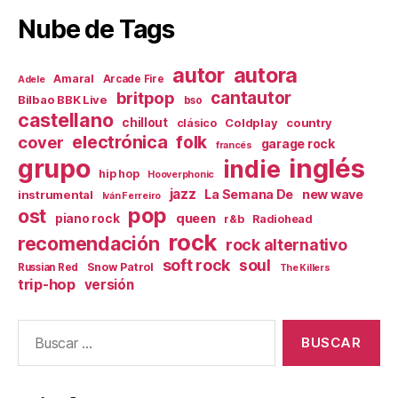
Nube de Tags
autor
autora
Amaral
Arcade Fire
Adele
britpop
cantautor
Bilbao BBK Live
bso
castellano
chillout
Coldplay
country
clásico
electrónica
cover
folk
garage rock
francés
inglés
grupo
indie
hip hop
Hooverphonic
jazz
La Semana De
new wave
instrumental
Iván Ferreiro
pop
ost
queen
piano rock
r&b
Radiohead
rock
recomendación
rock alternativo
soft rock
soul
Snow Patrol
Russian Red
The Killers
trip-hop
versión
Buscar: