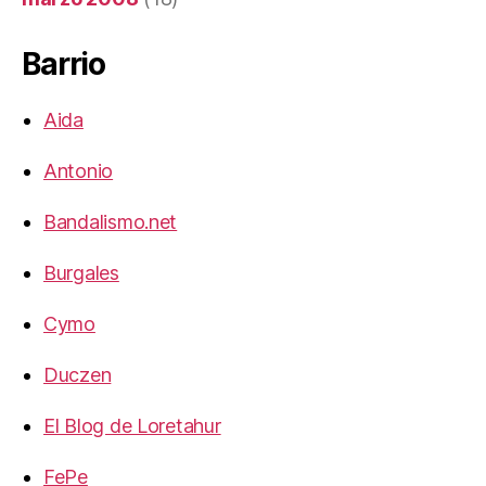
Barrio
Aida
Antonio
Bandalismo.net
Burgales
Cymo
Duczen
El Blog de Loretahur
FePe