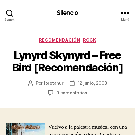
Silencio
Search
Menú
Categorías
RECOMENDACIÓN
ROCK
Lynyrd Skynyrd – Free
Bird [Recomendación]
Por
loretahur
12 junio, 2008
Autor
Fecha
de
de
en
9 comentarios
la
la
Lynyrd
entrada
entrada
Skynyrd
–
Free
Bird
Vuelvo a la palestra musical con una
[Recomendación]
recomendación externa (tengo un