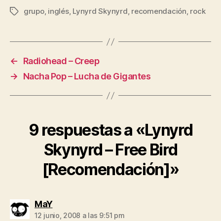
grupo
,
inglés
,
Lynyrd Skynyrd
,
recomendación
,
rock
Etiquetas
←
Radiohead – Creep
→
Nacha Pop – Lucha de Gigantes
9 respuestas a «Lynyrd
Skynyrd – Free Bird
[Recomendación]»
dice:
MaY
12 junio, 2008 a las 9:51 pm