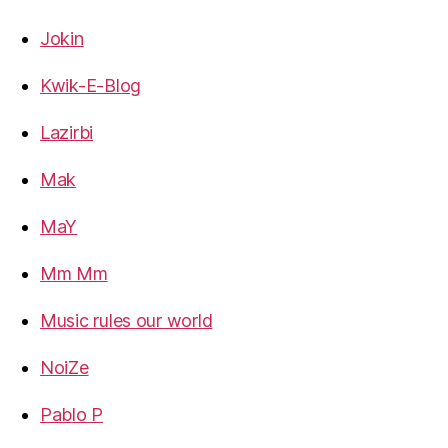
Jokin
Kwik-E-Blog
Lazirbi
Mak
MaY
Mm Mm
Music rules our world
NoiZe
Pablo P