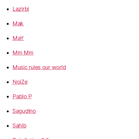
Lazirbi
Mak
MaY
Mm Mm
Music rules our world
NoiZe
Pablo P
Sagudino
Sahib