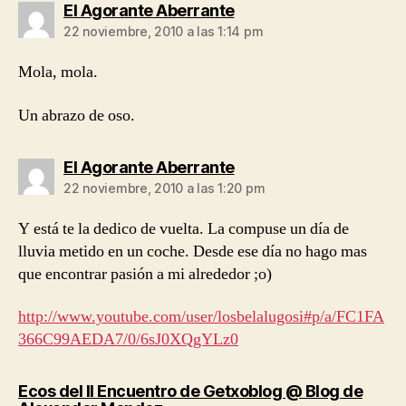
dice:
El Agorante Aberrante
22 noviembre, 2010 a las 1:14 pm
Mola, mola.
Un abrazo de oso.
dice:
El Agorante Aberrante
22 noviembre, 2010 a las 1:20 pm
Y está te la dedico de vuelta. La compuse un día de
lluvia metido en un coche. Desde ese día no hago mas
que encontrar pasión a mi alrededor ;o)
http://www.youtube.com/user/losbelalugosi#p/a/FC1FA
366C99AEDA7/0/6sJ0XQgYLz0
Ecos del II Encuentro de Getxoblog @ Blog de