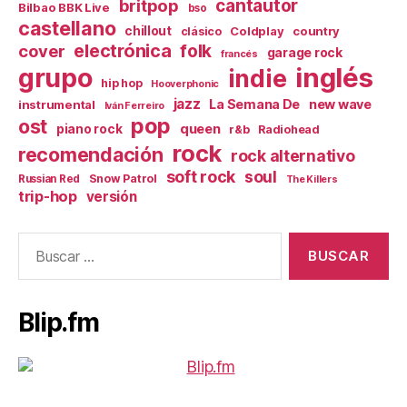
britpop
cantautor
Bilbao BBK Live
bso
castellano
chillout
Coldplay
country
clásico
electrónica
cover
folk
garage rock
francés
inglés
grupo
indie
hip hop
Hooverphonic
jazz
La Semana De
new wave
instrumental
Iván Ferreiro
pop
ost
queen
piano rock
r&b
Radiohead
rock
recomendación
rock alternativo
soft rock
soul
Snow Patrol
Russian Red
The Killers
trip-hop
versión
Buscar:
Blip.fm