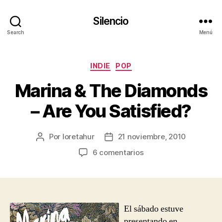
Silencio
Search
Menú
Categorías
INDIE
POP
Marina & The Diamonds
– Are You Satisfied?
Por
loretahur
21 noviembre, 2010
Autor
Fecha
de
de
en
6 comentarios
la
la
Marina
entrada
entrada
&
The
Diamonds
–
El sábado estuve
Are
presentando en