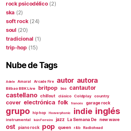
rock psicodélico
(2)
ska
(2)
soft rock
(24)
soul
(20)
tradicional
(1)
trip-hop
(15)
Nube de Tags
autor
autora
Amaral
Arcade Fire
Adele
britpop
cantautor
Bilbao BBK Live
bso
castellano
chillout
Coldplay
country
clásico
electrónica
cover
folk
garage rock
francés
inglés
grupo
indie
hip hop
Hooverphonic
jazz
La Semana De
new wave
instrumental
Iván Ferreiro
pop
ost
queen
piano rock
r&b
Radiohead