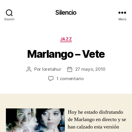
Silencio
Search
Menú
Categorías
JAZZ
Marlango – Vete
Por
loretahur
27 mayo, 2010
Autor
Fecha
de
de
en
1 comentario
la
la
Marlango
entrada
entrada
–
Vete
Hoy he estado disfrutando
de Marlango en directo y se
han calzado esta versión