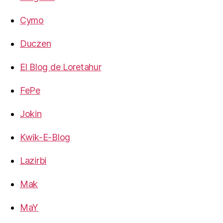
Cymo
Duczen
El Blog de Loretahur
FePe
Jokin
Kwik-E-Blog
Lazirbi
Mak
MaY