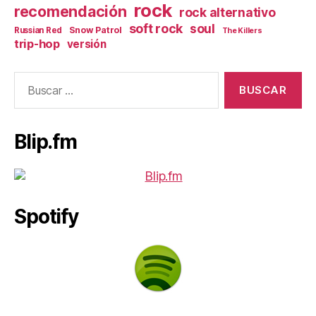
rock
recomendación
rock alternativo
soft rock
soul
Snow Patrol
Russian Red
The Killers
trip-hop
versión
Buscar:
Blip.fm
Spotify