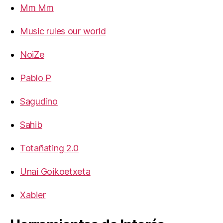
Mm Mm
Music rules our world
NoiZe
Pablo P
Sagudino
Sahib
Totañating 2.0
Unai Goikoetxeta
Xabier