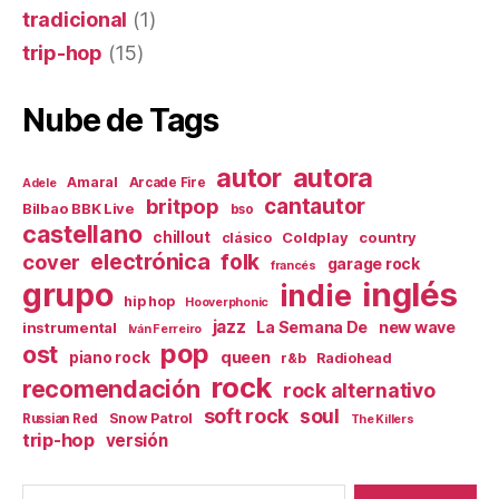
tradicional
(1)
trip-hop
(15)
Nube de Tags
autor
autora
Amaral
Arcade Fire
Adele
britpop
cantautor
Bilbao BBK Live
bso
castellano
chillout
Coldplay
country
clásico
electrónica
cover
folk
garage rock
francés
inglés
grupo
indie
hip hop
Hooverphonic
jazz
La Semana De
new wave
instrumental
Iván Ferreiro
pop
ost
queen
piano rock
r&b
Radiohead
rock
recomendación
rock alternativo
soft rock
soul
Snow Patrol
Russian Red
The Killers
trip-hop
versión
Buscar: