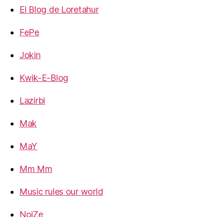
El Blog de Loretahur
FePe
Jokin
Kwik-E-Blog
Lazirbi
Mak
MaY
Mm Mm
Music rules our world
NoiZe