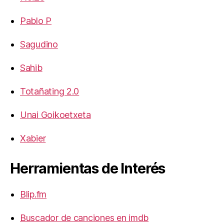
Pablo P
Sagudino
Sahib
Totañating 2.0
Unai Goikoetxeta
Xabier
Herramientas de Interés
Blip.fm
Buscador de canciones en imdb