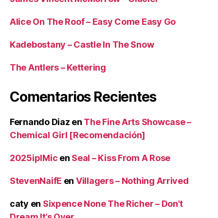
Alice On The Roof – Easy Come Easy Go
Kadebostany – Castle In The Snow
The Antlers – Kettering
Comentarios Recientes
Fernando Diaz
en
The Fine Arts Showcase –
Chemical Girl [Recomendación]
2025iplMic
en
Seal – Kiss From A Rose
StevenNaifE
en
Villagers – Nothing Arrived
caty
en
Sixpence None The Richer – Don’t
Dream It’s Over