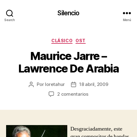
Silencio
Search
Menú
Categorías
CLÁSICO
OST
Maurice Jarre –
Lawrence De Arabia
Por
loretahur
18 abril, 2009
Autor
Fecha
de
de
en
2 comentarios
la
la
Maurice
entrada
entrada
Jarre
–
Lawrence
De
Desgraciadamente, este
Arabia
gran compositor de bandas