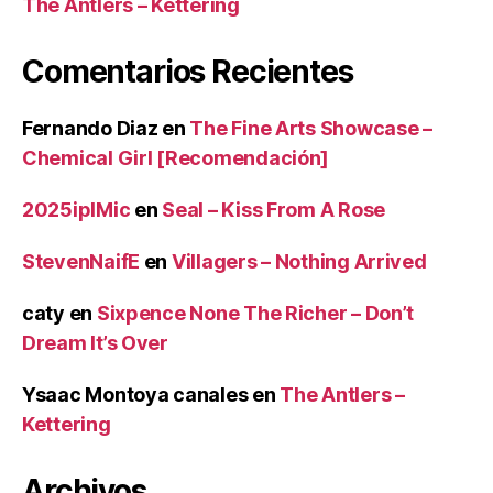
The Antlers – Kettering
Comentarios Recientes
Fernando Diaz
en
The Fine Arts Showcase –
Chemical Girl [Recomendación]
2025iplMic
en
Seal – Kiss From A Rose
StevenNaifE
en
Villagers – Nothing Arrived
caty
en
Sixpence None The Richer – Don’t
Dream It’s Over
Ysaac Montoya canales
en
The Antlers –
Kettering
Archivos