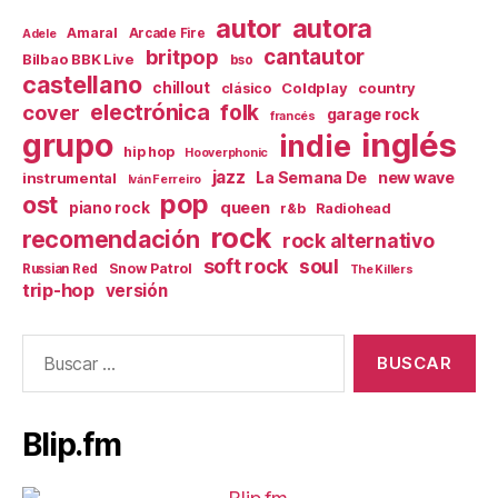
autor
autora
Amaral
Arcade Fire
Adele
britpop
cantautor
Bilbao BBK Live
bso
castellano
chillout
Coldplay
country
clásico
electrónica
cover
folk
garage rock
francés
inglés
grupo
indie
hip hop
Hooverphonic
jazz
La Semana De
new wave
instrumental
Iván Ferreiro
pop
ost
queen
piano rock
r&b
Radiohead
rock
recomendación
rock alternativo
soft rock
soul
Snow Patrol
Russian Red
The Killers
trip-hop
versión
Buscar:
Blip.fm