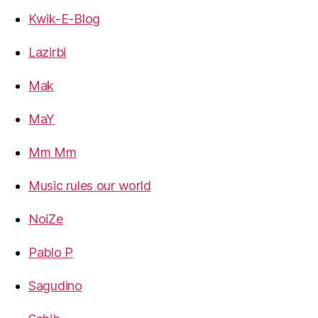
Kwik-E-Blog
Lazirbi
Mak
MaY
Mm Mm
Music rules our world
NoiZe
Pablo P
Sagudino