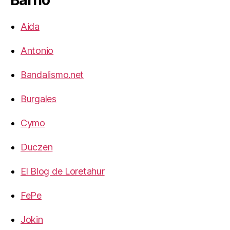
Barrio
Aida
Antonio
Bandalismo.net
Burgales
Cymo
Duczen
El Blog de Loretahur
FePe
Jokin