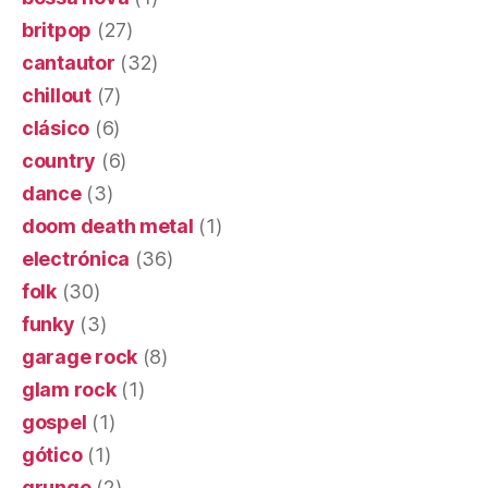
britpop
(27)
cantautor
(32)
chillout
(7)
clásico
(6)
country
(6)
dance
(3)
doom death metal
(1)
electrónica
(36)
folk
(30)
funky
(3)
garage rock
(8)
glam rock
(1)
gospel
(1)
gótico
(1)
grunge
(2)