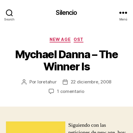
Silencio
Search
Menú
Categorías
NEW AGE
OST
Mychael Danna – The
Winner Is
Por
loretahur
22 diciembre, 2008
Autor
Fecha
de
de
en
1 comentario
la
la
Mychael
entrada
entrada
Danna
–
The
Winner
Siguiendo con las
Is
peticiones de new age, hoy