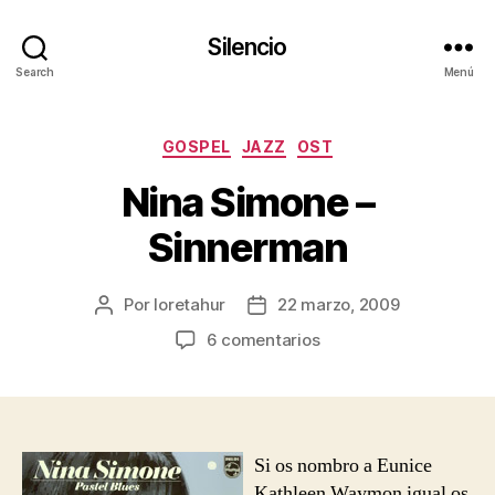
Silencio
Search
Menú
Categorías
GOSPEL
JAZZ
OST
Nina Simone –
Sinnerman
Por
loretahur
22 marzo, 2009
Autor
Fecha
de
de
en
6 comentarios
la
la
Nina
entrada
entrada
Simone
–
Sinnerman
Si os nombro a Eunice
Kathleen Waymon igual os