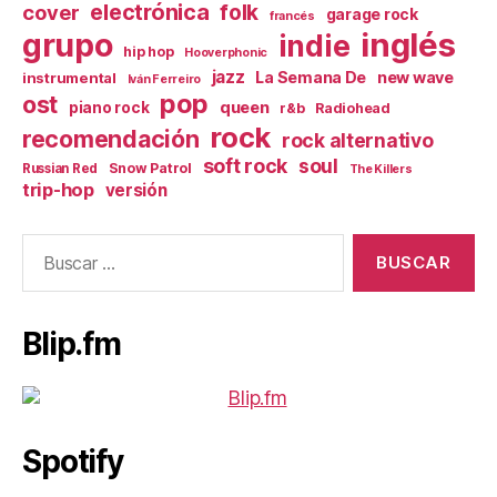
electrónica
cover
folk
garage rock
francés
inglés
grupo
indie
hip hop
Hooverphonic
jazz
La Semana De
new wave
instrumental
Iván Ferreiro
pop
ost
queen
piano rock
r&b
Radiohead
rock
recomendación
rock alternativo
soft rock
soul
Snow Patrol
Russian Red
The Killers
trip-hop
versión
Buscar:
Blip.fm
Spotify