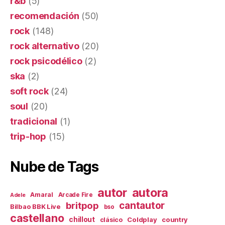
r&b
(5)
recomendación
(50)
rock
(148)
rock alternativo
(20)
rock psicodélico
(2)
ska
(2)
soft rock
(24)
soul
(20)
tradicional
(1)
trip-hop
(15)
Nube de Tags
autor
autora
Amaral
Arcade Fire
Adele
britpop
cantautor
Bilbao BBK Live
bso
castellano
chillout
Coldplay
country
clásico