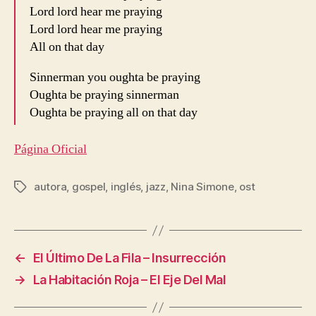
Lord lord hear me praying
Lord lord hear me praying
All on that day
Sinnerman you oughta be praying
Oughta be praying sinnerman
Oughta be praying all on that day
Página Oficial
autora
,
gospel
,
inglés
,
jazz
,
Nina Simone
,
ost
Etiquetas
←
El Último De La Fila – Insurrección
→
La Habitación Roja – El Eje Del Mal