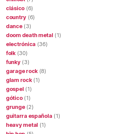
clásico
(6)
country
(6)
dance
(3)
doom death metal
(1)
electrónica
(36)
folk
(30)
funky
(3)
garage rock
(8)
glam rock
(1)
gospel
(1)
gótico
(1)
grunge
(2)
guitarra española
(1)
heavy metal
(1)
hip hop
(5)