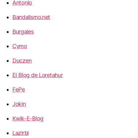
Antonio
Bandalismo.net
Burgales
Cymo
Duczen
El Blog de Loretahur
FePe
Jokin
Kwik-E-Blog
Lazirbi