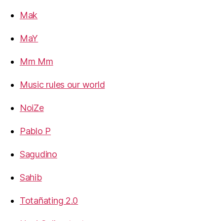
Mak
MaY
Mm Mm
Music rules our world
NoiZe
Pablo P
Sagudino
Sahib
Totañating 2.0