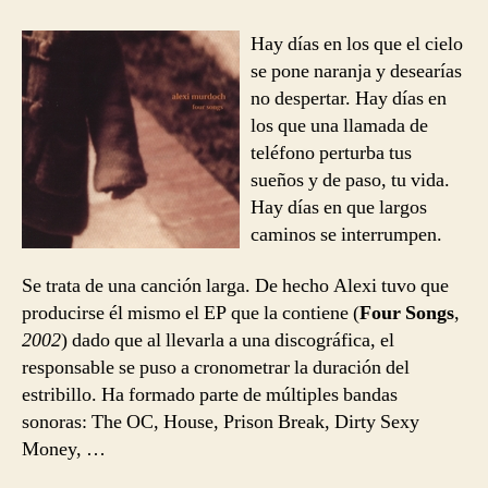
entrada
entrada
Murdoch
–
Hay días en los que el cielo
Orange
se pone naranja y desearías
Sky
no despertar. Hay días en
los que una llamada de
teléfono perturba tus
sueños y de paso, tu vida.
Hay días en que largos
caminos se interrumpen.
Se trata de una canción larga. De hecho Alexi tuvo que
producirse él mismo el EP que la contiene (
Four Songs
,
2002
) dado que al llevarla a una discográfica, el
responsable se puso a cronometrar la duración del
estribillo. Ha formado parte de múltiples bandas
sonoras: The OC, House, Prison Break, Dirty Sexy
Money, …