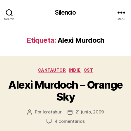
Silencio
Search
Menú
Etiqueta:
Alexi Murdoch
Categorías
CANTAUTOR
INDIE
OST
Alexi Murdoch – Orange
Sky
Por
loretahur
21 junio, 2009
Autor
Fecha
de
de
en
4 comentarios
la
la
Alexi