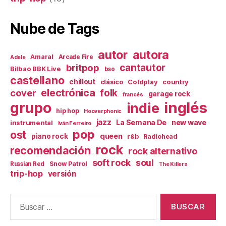
Nube de Tags
autor
autora
Amaral
Arcade Fire
Adele
britpop
cantautor
Bilbao BBK Live
bso
castellano
chillout
Coldplay
country
clásico
electrónica
cover
folk
garage rock
francés
inglés
grupo
indie
hip hop
Hooverphonic
jazz
La Semana De
new wave
instrumental
Iván Ferreiro
pop
ost
queen
piano rock
r&b
Radiohead
rock
recomendación
rock alternativo
soft rock
soul
Snow Patrol
Russian Red
The Killers
trip-hop
versión
Buscar: