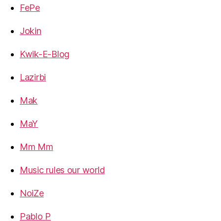
FePe
Jokin
Kwik-E-Blog
Lazirbi
Mak
MaY
Mm Mm
Music rules our world
NoiZe
Pablo P