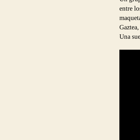
entre l
maqueta
Gaztea,
Una sue