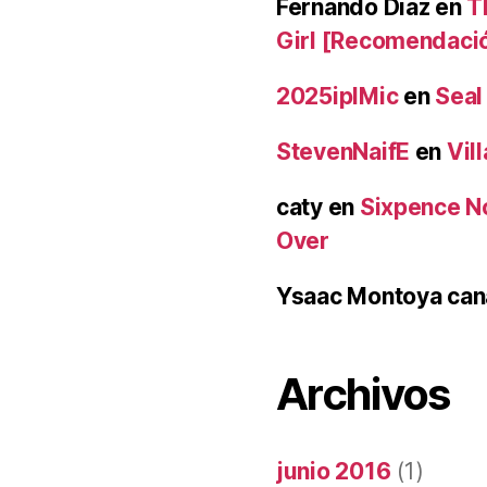
Fernando Diaz
en
T
Girl [Recomendaci
2025iplMic
en
Seal
StevenNaifE
en
Vil
caty
en
Sixpence No
Over
Ysaac Montoya can
Archivos
junio 2016
(1)