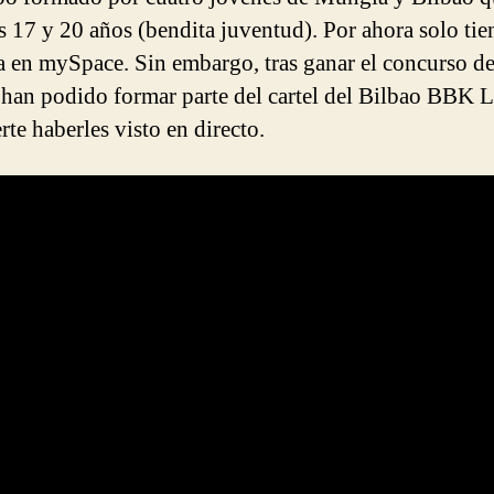
os 17 y 20 años (bendita juventud). Por ahora solo ti
 en mySpace. Sin embargo, tras ganar el concurso d
 han podido formar parte del cartel del Bilbao BBK L
rte haberles visto en directo.