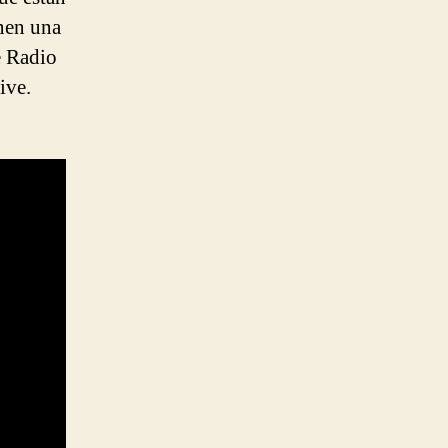
enen una
e Radio
ive.