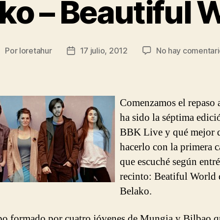
ko – Beautiful 
Por
loretahur
17 julio, 2012
No hay comentari
utor
Fecha
de
de
a
la
ntrada
entrada
Comenzamos el repaso a
ha sido la séptima edici
BBK Live y qué mejor 
hacerlo con la primera 
que escuché según entré
recinto: Beatiful World 
Belako.
o formado por cuatro jóvenes de Mungia y Bilbao q