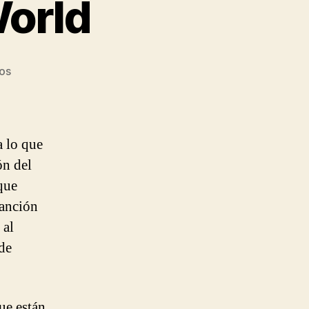
World
en
os
Belako
–
Beautiful
World
 lo que
ón del
que
canción
 al
de
ue están