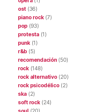
ópera
(1)
ost
(36)
piano rock
(7)
pop
(93)
protesta
(1)
punk
(1)
r&b
(5)
recomendación
(50)
rock
(148)
rock alternativo
(20)
rock psicodélico
(2)
ska
(2)
soft rock
(24)
soul
(20)