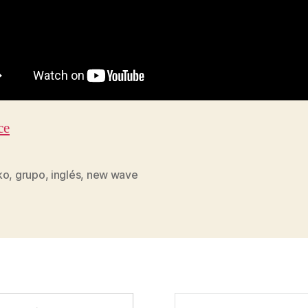
ce
ko
,
grupo
,
inglés
,
new wave
s
Buscar: