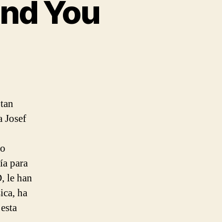
ound You
en
Josef
Salvat
–
ill
 tan
a Josef
Found
You
do
ía para
, le han
ica, ha
esta