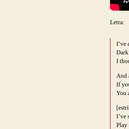
Letra:
I’ve 
Dark 
I tho
And a
If yo
You a
[estr
I’ve 
Play 