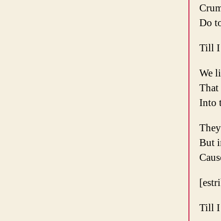
Crum
Do t
Till 
We l
That 
Into 
They
But i
Caus
[estr
Till 