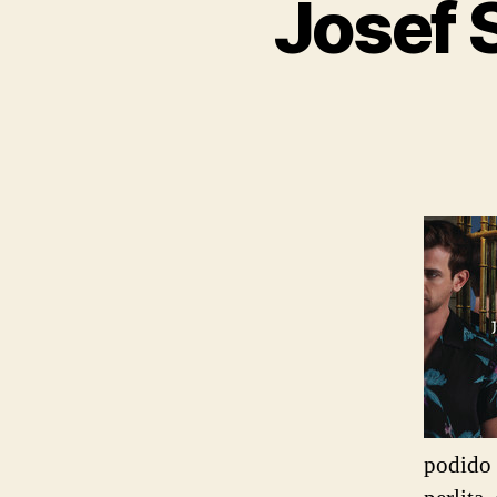
Josef S
podido 