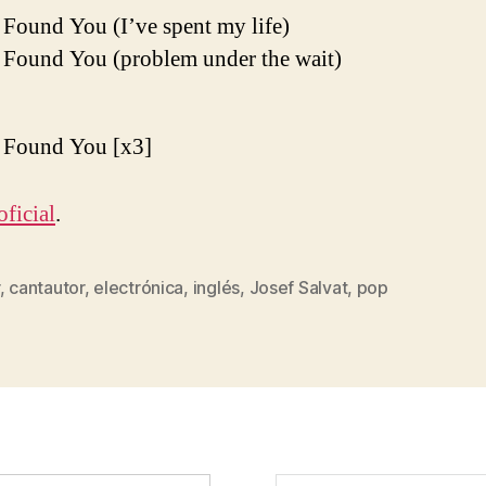
I Found You (I’ve spent my life)
I Found You (problem under the wait)
I Found You [x3]
oficial
.
,
cantautor
,
electrónica
,
inglés
,
Josef Salvat
,
pop
s