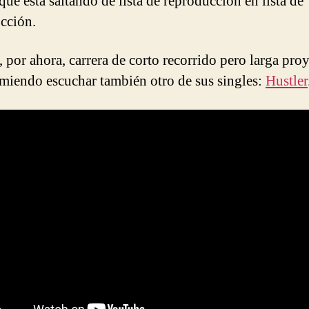
 que está saltando de lista de reproducción en lista de
cción.
, por ahora, carrera de corto recorrido pero larga pro
miendo escuchar también otro de sus singles:
Hustler