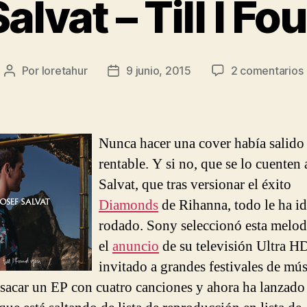
alvat – Till I F
Por
loretahur
9 junio, 2015
2 comentarios
Autor
Fecha
de
de
la
la
entrada
entrada
T
Nunca hacer una cover había salido
I
rentable. Y si no, que se lo cuenten 
Salvat, que tras versionar el éxito
Diamonds
de Rihanna, todo le ha i
rodado. Sony seleccionó esta melod
el
anuncio
de su televisión Ultra HD
invitado a grandes festivales de mús
sacar un EP con cuatro canciones y ahora ha lanzado 