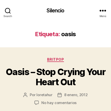
Silencio
Search
Menú
Etiqueta:
oasis
Categorías
BRITPOP
Oasis – Stop Crying Your
Heart Out
Por
loretahur
8 enero, 2012
Autor
Fecha
de
de
en
No hay comentarios
la
la
Oasis