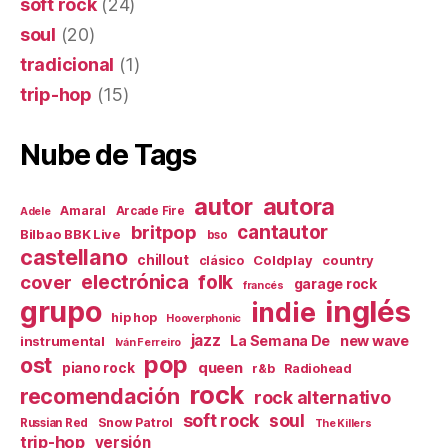
soft rock
(24)
soul
(20)
tradicional
(1)
trip-hop
(15)
Nube de Tags
autor
autora
Amaral
Arcade Fire
Adele
britpop
cantautor
Bilbao BBK Live
bso
castellano
chillout
Coldplay
country
clásico
electrónica
cover
folk
garage rock
francés
inglés
grupo
indie
hip hop
Hooverphonic
jazz
La Semana De
new wave
instrumental
Iván Ferreiro
pop
ost
queen
piano rock
r&b
Radiohead
rock
recomendación
rock alternativo
soft rock
soul
Snow Patrol
Russian Red
The Killers
trip-hop
versión