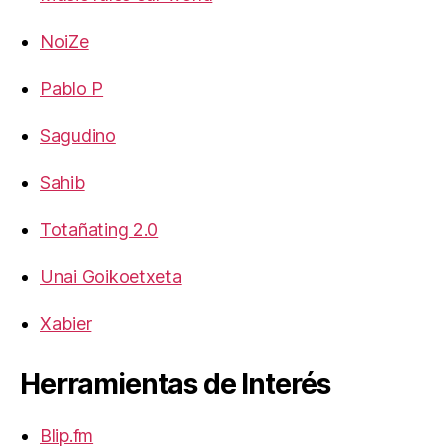
NoiZe
Pablo P
Sagudino
Sahib
Totañating 2.0
Unai Goikoetxeta
Xabier
Herramientas de Interés
Blip.fm