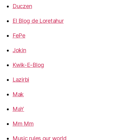
Duczen
El Blog de Loretahur
FePe
Jokin
Kwik-E-Blog
Lazirbi
Mak
MaY
Mm Mm
Music rules our world