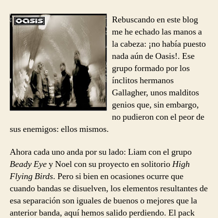
entrada
entrada
–
Stop
Rebuscando en este blog
Crying
me he echado las manos a
Your
la cabeza: ¡no había puesto
Heart
nada aún de Oasis!. Ese
Out
grupo formado por los
ínclitos hermanos
Gallagher, unos malditos
genios que, sin embargo,
no pudieron con el peor de
sus enemigos: ellos mismos.
Ahora cada uno anda por su lado: Liam con el grupo
Beady Eye
y Noel con su proyecto en solitorio
High
Flying Birds
. Pero si bien en ocasiones ocurre que
cuando bandas se disuelven, los elementos resultantes de
esa separación son iguales de buenos o mejores que la
anterior banda, aquí hemos salido perdiendo. El pack