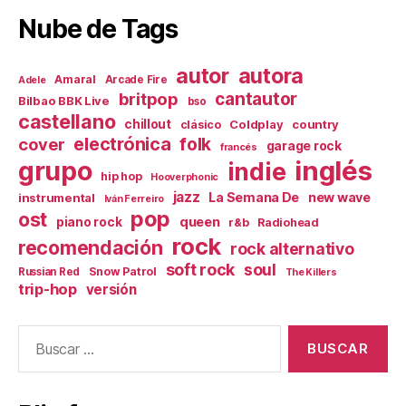
Nube de Tags
autor
autora
Amaral
Arcade Fire
Adele
britpop
cantautor
Bilbao BBK Live
bso
castellano
chillout
Coldplay
country
clásico
electrónica
cover
folk
garage rock
francés
inglés
grupo
indie
hip hop
Hooverphonic
jazz
La Semana De
new wave
instrumental
Iván Ferreiro
pop
ost
queen
piano rock
r&b
Radiohead
rock
recomendación
rock alternativo
soft rock
soul
Snow Patrol
Russian Red
The Killers
trip-hop
versión
Buscar: