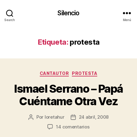
Silencio
Search
Menú
Etiqueta:
protesta
Categorías
CANTAUTOR
PROTESTA
Ismael Serrano – Papá
Cuéntame Otra Vez
Por
loretahur
24 abril, 2008
Autor
Fecha
de
de
en
14 comentarios
la
la
Ismael