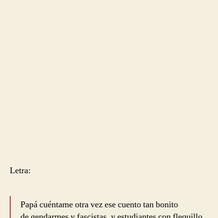
Letra:
Papá cuéntame otra vez ese cuento tan bonito
de gendarmes y fascistas, y estudiantes con flequillo,