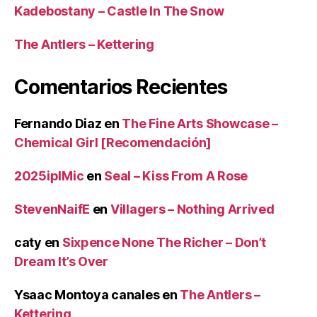
Kadebostany – Castle In The Snow
The Antlers – Kettering
Comentarios Recientes
Fernando Diaz
en
The Fine Arts Showcase –
Chemical Girl [Recomendación]
2025iplMic
en
Seal – Kiss From A Rose
StevenNaifE
en
Villagers – Nothing Arrived
caty
en
Sixpence None The Richer – Don’t
Dream It’s Over
Ysaac Montoya canales
en
The Antlers –
Kettering