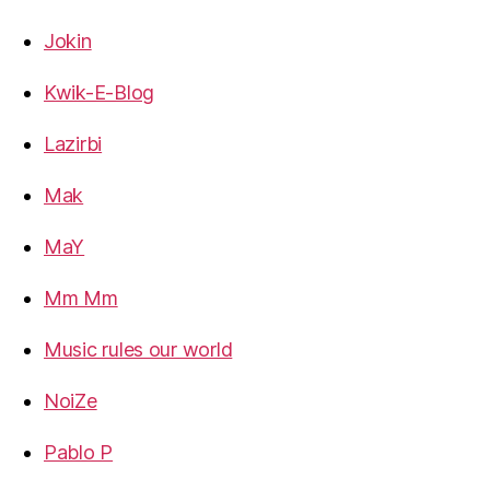
Jokin
Kwik-E-Blog
Lazirbi
Mak
MaY
Mm Mm
Music rules our world
NoiZe
Pablo P