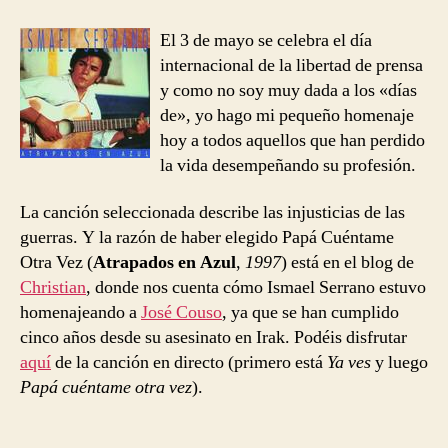
entrada
entrada
Serrano
–
El 3 de mayo se celebra el día
Papá
internacional de la libertad de prensa
Cuéntame
y como no soy muy dada a los «días
Otra
de», yo hago mi pequeño homenaje
Vez
hoy a todos aquellos que han perdido
la vida desempeñando su profesión.
La canción seleccionada describe las injusticias de las
guerras. Y la razón de haber elegido Papá Cuéntame
Otra Vez (
Atrapados en Azul
,
1997
) está en el blog de
Christian
, donde nos cuenta cómo Ismael Serrano estuvo
homenajeando a
José Couso
, ya que se han cumplido
cinco años desde su asesinato en Irak. Podéis disfrutar
aquí
de la canción en directo (primero está
Ya ves
y luego
Papá cuéntame otra vez
).