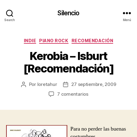
Silencio
Search
Menú
Categorías
INDIE
PIANO ROCK
RECOMENDACIÓN
Kerobia – Isburt
[Recomendación]
Por
loretahur
27 septiembre, 2009
Autor
Fecha
de
de
en
7 comentarios
la
la
Kerobia
entrada
entrada
–
Isburt
[Recomendación]
Para no perder las buenas
costumbres