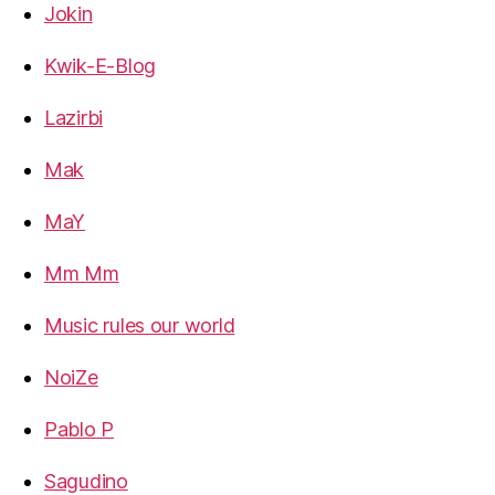
Jokin
Kwik-E-Blog
Lazirbi
Mak
MaY
Mm Mm
Music rules our world
NoiZe
Pablo P
Sagudino