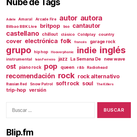
Nube de Tags
autor
autora
Amaral
Arcade Fire
Adele
britpop
cantautor
Bilbao BBK Live
bso
castellano
chillout
Coldplay
country
clásico
electrónica
cover
folk
garage rock
francés
inglés
grupo
indie
hip hop
Hooverphonic
jazz
La Semana De
new wave
instrumental
Iván Ferreiro
pop
ost
queen
piano rock
r&b
Radiohead
rock
recomendación
rock alternativo
soft rock
soul
Snow Patrol
Russian Red
The Killers
trip-hop
versión
Buscar:
Blip.fm