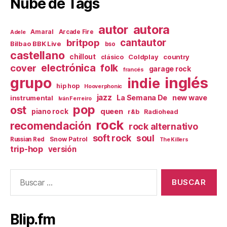
Nube de Tags
autor
autora
Amaral
Arcade Fire
Adele
britpop
cantautor
Bilbao BBK Live
bso
castellano
chillout
Coldplay
country
clásico
electrónica
cover
folk
garage rock
francés
inglés
grupo
indie
hip hop
Hooverphonic
jazz
La Semana De
new wave
instrumental
Iván Ferreiro
pop
ost
queen
piano rock
r&b
Radiohead
rock
recomendación
rock alternativo
soft rock
soul
Snow Patrol
Russian Red
The Killers
trip-hop
versión
Buscar:
Blip.fm