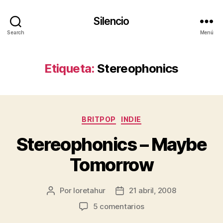
Silencio
Search
Menú
Etiqueta:
Stereophonics
Categorías
BRITPOP
INDIE
Stereophonics – Maybe
Tomorrow
Por
loretahur
21 abril, 2008
Autor
Fecha
de
de
en
5 comentarios
la
la
Stereophonics