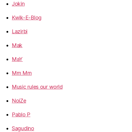
Jokin
Kwik-E-Blog
Lazirbi
Mak
MaY
Mm Mm
Music rules our world
NoiZe
Pablo P
Sagudino