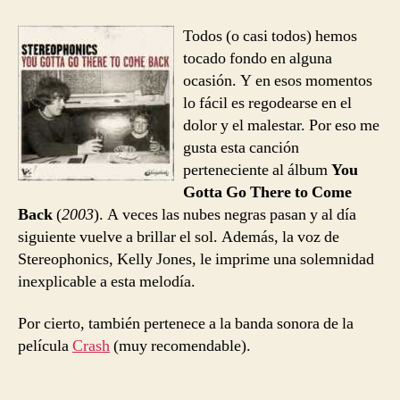
entrada
entrada
–
Maybe
Todos (o casi todos) hemos
Tomorrow
tocado fondo en alguna
ocasión. Y en esos momentos
lo fácil es regodearse en el
dolor y el malestar. Por eso me
gusta esta canción
perteneciente al álbum
You
Gotta Go There to Come
Back
(
2003
). A veces las nubes negras pasan y al día
siguiente vuelve a brillar el sol. Además, la voz de
Stereophonics, Kelly Jones, le imprime una solemnidad
inexplicable a esta melodía.
Por cierto, también pertenece a la banda sonora de la
película
Crash
(muy recomendable).