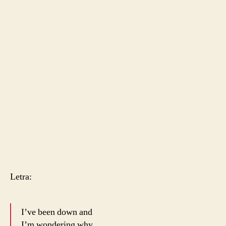
Letra:
I’ve been down and
I’m wondering why