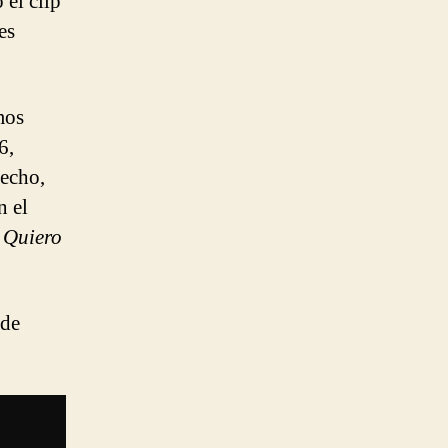
 el clip
es
mos
6,
hecho,
n el
a
Quiero
 de