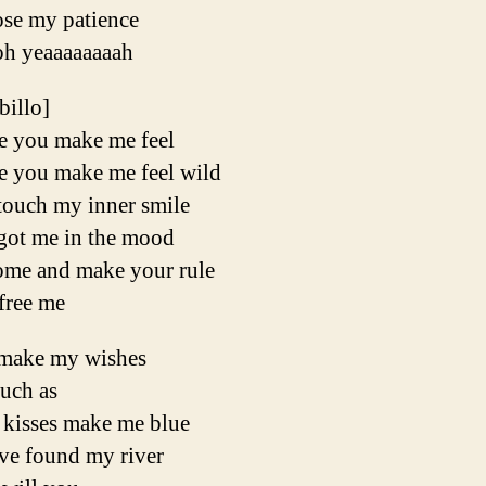
lose my patience
h yeaaaaaaaah
ibillo]
e you make me feel
e you make me feel wild
touch my inner smile
got me in the mood
ome and make your rule
free me
make my wishes
uch as
 kisses make me blue
ve found my river