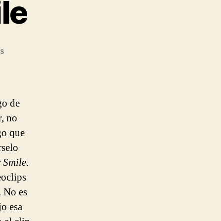
le
en
s
Texas
–
Inner
Smile
go de
r, no
go que
rselo
 Smile
.
eoclips
. No es
jo esa