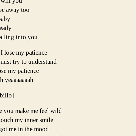
will you
pe away too
baby
ready
alling into you
 I lose my patience
must try to understand
lose my patience
h yeaaaaaaah
ibillo]
e you make me feel wild
touch my inner smile
got me in the mood