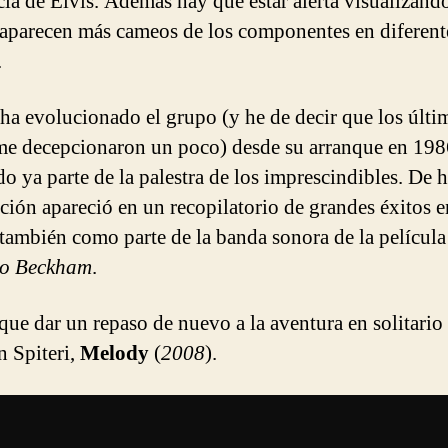
cia de Elvis. Además hay que estar alerta visualizando
aparecen más cameos de los componentes en diferent
.
a evolucionado el grupo (y he de decir que los últi
me decepcionaron un poco) desde su arranque en 198
o ya parte de la palestra de los imprescindibles. De 
nción apareció en un recopilatorio de grandes éxitos e
también como parte de la banda sonora de la películ
mo Beckham
.
que dar un repaso de nuevo a la aventura en solitario
n Spiteri,
Melody
(
2008
).