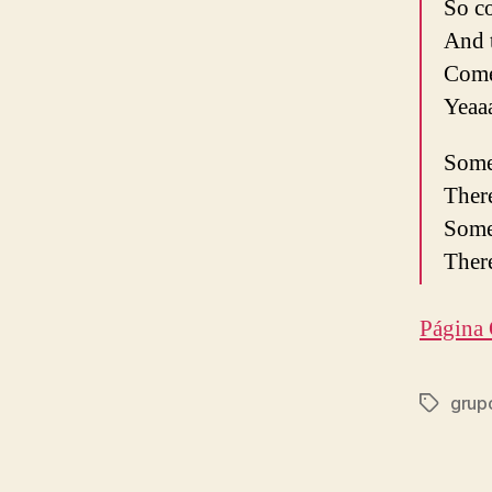
So c
And 
Come 
Yeaa
Some
There
Some
Ther
Página 
grup
Etiqueta