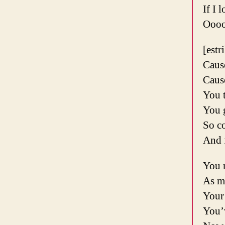
If I 
Oooo
[estr
Caus
Caus
You 
You 
So c
And 
You 
As m
Your
You’