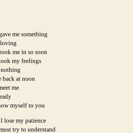
gave me something
 loving
took me in so soon
took my feelings
 nothing
 back at noon
 meet me
ready
how myself to you
 I lose my patience
must try to understand