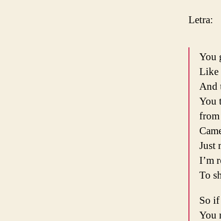
Letra:
You 
Like
And 
You 
from
Came
Just
I’m 
To s
So if
You 