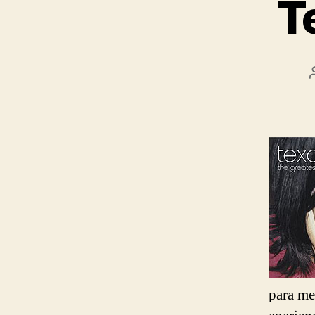
T
para me