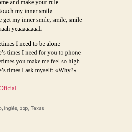
ome and make your rule
touch my inner smile
get my inner smile, smile, smile
aaah yeaaaaaaaah
times I need to be alone
’s times I need for you to phone
times you make me feel so high
e’s times I ask myself: «Why?»
Oficial
o
,
inglés
,
pop
,
Texas
s