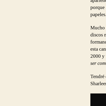
aparien
porque 
papeles
Mucho h
discos 
formand
esta ca
2000 y 
ser co
Tendré 
Sharlee