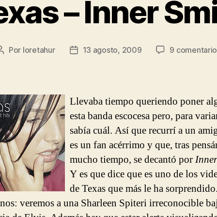
exas – Inner Smi
Por
loretahur
13 agosto, 2009
9 comentario
Autor
Fecha
de
de
la
la
entrada
entrada
Llevaba tiempo queriendo poner al
esta banda escocesa pero, para varia
sabía cuál. Así que recurrí a un ami
es un fan acérrimo y que, tras pensá
mucho tiempo, se decantó por
Inner
Y es que dice que es uno de los vid
de Texas que más le ha sorprendido
nos: veremos a una Sharleen Spiteri irreconocible ba