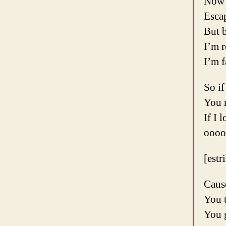
Now 
Esca
But 
I’m 
I’m f
So if
You 
If I 
oooo
[estr
Caus
You 
You 