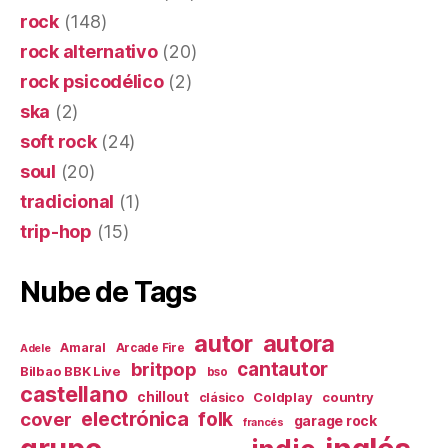
rock
(148)
rock alternativo
(20)
rock psicodélico
(2)
ska
(2)
soft rock
(24)
soul
(20)
tradicional
(1)
trip-hop
(15)
Nube de Tags
autor
autora
Amaral
Arcade Fire
Adele
britpop
cantautor
Bilbao BBK Live
bso
castellano
chillout
Coldplay
country
clásico
electrónica
cover
folk
garage rock
francés