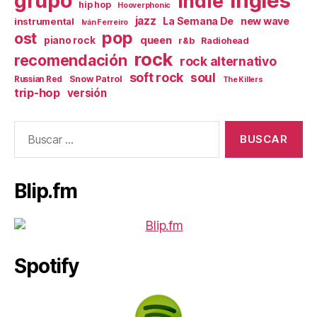
inglés
grupo
indie
hip hop
Hooverphonic
jazz
La Semana De
new wave
instrumental
Iván Ferreiro
pop
ost
queen
piano rock
r&b
Radiohead
rock
recomendación
rock alternativo
soft rock
soul
Snow Patrol
Russian Red
The Killers
trip-hop
versión
Buscar:
Blip.fm
Spotify