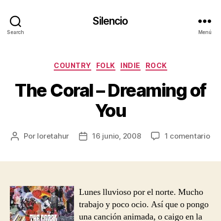
Silencio
Search
Menú
Categorías
COUNTRY
FOLK
INDIE
ROCK
The Coral – Dreaming of
You
en
Por
loretahur
16 junio, 2008
1 comentario
Autor
Fecha
Th
de
de
Cor
la
la
–
entrada
entrada
Dr
of
Lunes lluvioso por el norte. Mucho
Yo
trabajo y poco ocio. Así que o pongo
una canción animada, o caigo en la