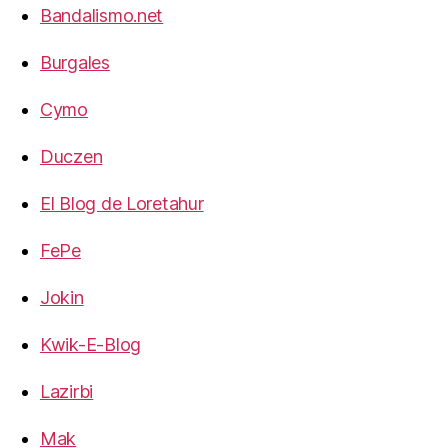
Bandalismo.net
Burgales
Cymo
Duczen
El Blog de Loretahur
FePe
Jokin
Kwik-E-Blog
Lazirbi
Mak