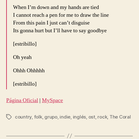
When I’m down and my hands are tied
I cannot reach a pen for me to draw the line
From this pain I just can’t disguise
Its gonna hurt but I’ll have to say goodbye
[estribillo]
Oh yeah
Ohhh Ohhhhh
[estribillo]
Página Oficial
|
MySpace
country
,
folk
,
grupo
,
indie
,
inglés
,
ost
,
rock
,
The Coral
Etiquetas