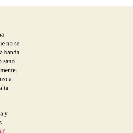
–
Reptilia
ha
ue no se
ta banda
o sano
amente.
nzo a
alta
a y
s
ld