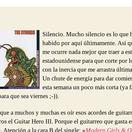
entrada
entrada
Silencio. Mucho silencio es lo que 
habido por aquí últimamente. Así q
me ocurre nada mejor que traer a es
estadounidense para que corte por l
con la inercia que me arrastra últim
Un chute de energía para dar comie
esta semana un poco más corta (ya f
ara que sea viernes ;-)).
que a muchos y muchas es oír esos acordes de guitarr
ros el Guitar Hero III. Porque el guitarreo que gasta e
. Atención a la cara B del single: «
Modern Girls & O