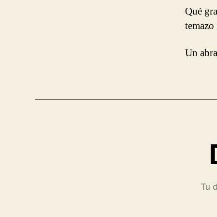
Qué gra
temazo 
Un abra
Tu d