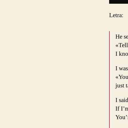
Letra:
He s
«Tell
I kn
I was
«You
just 
I sa
If I’
You’r