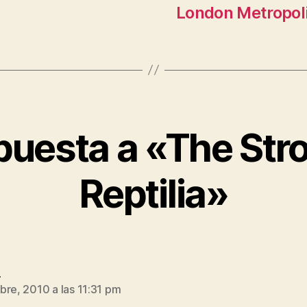
London Metropoli
puesta a «The Str
Reptilia»
dice:
a
bre, 2010 a las 11:31 pm