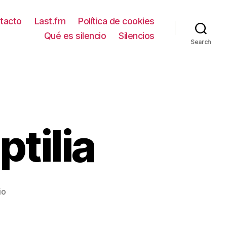
tacto
Last.fm
Política de cookies
Qué es silencio
Silencios
Search
tilia
en
io
The
Strokes