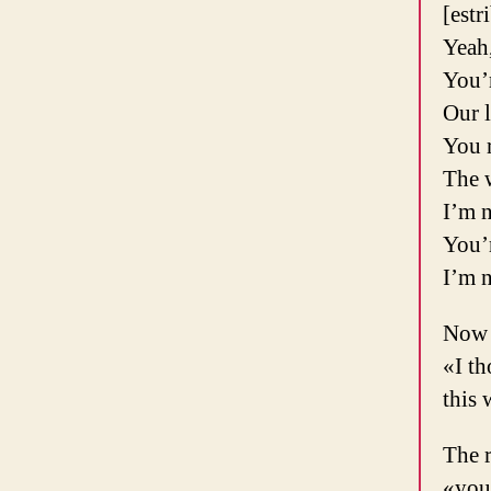
[estr
Yeah,
You’
Our l
You r
The w
I’m 
You’
I’m 
Now e
«I th
this 
The r
«you