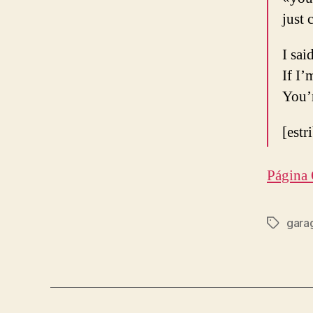
just
I sa
If I’
You’r
[estr
Página 
gara
Etiqueta