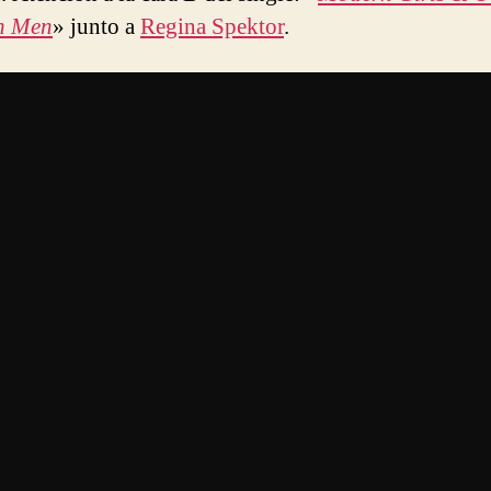
n Men
» junto a
Regina Spektor
.