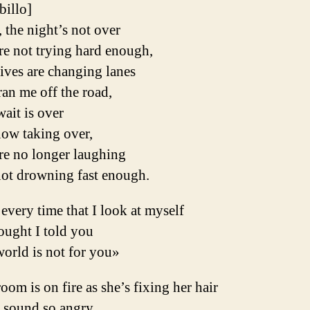
ibillo]
 the night’s not over
re not trying hard enough,
ives are changing lanes
an me off the road,
ait is over
now taking over,
re no longer laughing
not drowning fast enough.
very time that I look at myself
ought I told you
world is not for you»
oom is on fire as she’s fixing her hair
 sound so angry