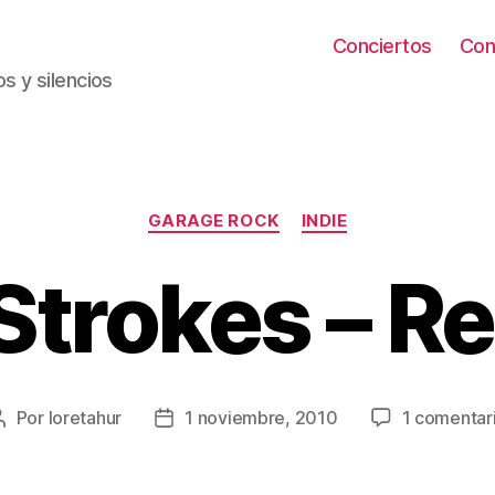
Conciertos
Con
s y silencios
Categorías
GARAGE ROCK
INDIE
Strokes – Rep
Por
loretahur
1 noviembre, 2010
1 comentar
Autor
Fecha
de
de
la
la