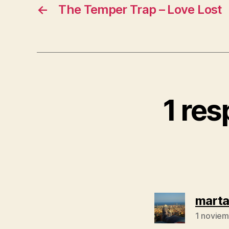
←
The Temper Trap – Love Lost
1 res
mart
1 noviem