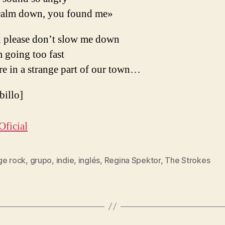
 calm down, you found me»
id please don’t slow me down
m going too fast
e in a strange part of our town…
ibillo]
Oficial
ge rock
,
grupo
,
indie
,
inglés
,
Regina Spektor
,
The Strokes
s