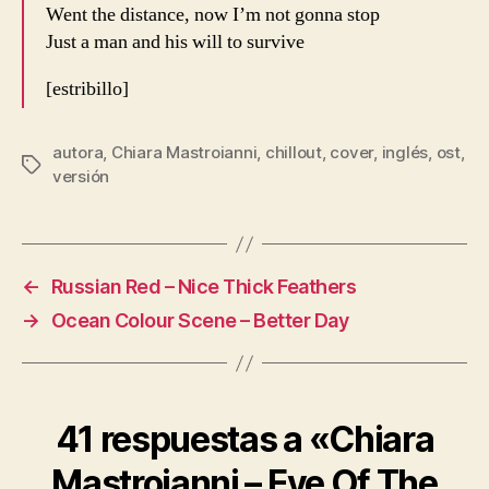
Went the distance, now I’m not gonna stop
Just a man and his will to survive
[estribillo]
autora
,
Chiara Mastroianni
,
chillout
,
cover
,
inglés
,
ost
,
Etiquetas
versión
←
Russian Red – Nice Thick Feathers
→
Ocean Colour Scene – Better Day
41 respuestas a «Chiara
Mastroianni – Eye Of The