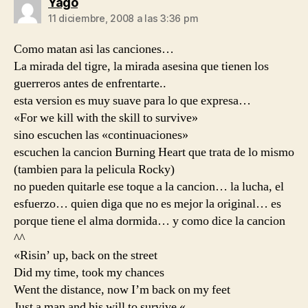
dice:
Yago
11 diciembre, 2008 a las 3:36 pm
Como matan asi las canciones…
La mirada del tigre, la mirada asesina que tienen los
guerreros antes de enfrentarte..
esta version es muy suave para lo que expresa…
«For we kill with the skill to survive»
sino escuchen las «continuaciones»
escuchen la cancion Burning Heart que trata de lo mismo
(tambien para la pelicula Rocky)
no pueden quitarle ese toque a la cancion… la lucha, el
esfuerzo… quien diga que no es mejor la original… es
porque tiene el alma dormida… y como dice la cancion
^^
«Risin’ up, back on the street
Did my time, took my chances
Went the distance, now I’m back on my feet
Just a man and his will to survive «