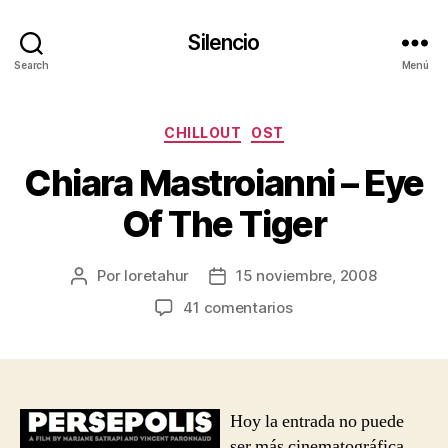
Silencio
Search
Menú
Categorías
CHILLOUT
OST
Chiara Mastroianni – Eye
Of The Tiger
Por
loretahur
15 noviembre, 2008
Autor
Fecha
de
de
en
41 comentarios
la
la
Chiara
entrada
entrada
Mastroianni
–
Eye
Of
Hoy la entrada no puede
The
ser más cinematográfica.