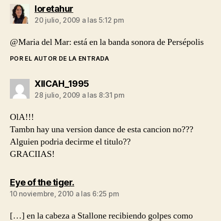
dice:
loretahur
20 julio, 2009 a las 5:12 pm
@Maria del Mar: está en la banda sonora de Persépolis
POR EL AUTOR DE LA ENTRADA
dice:
XIICAH_1995
28 julio, 2009 a las 8:31 pm
OlA!!!
Tambn hay una version dance de esta cancion no???
Alguien podria decirme el titulo??
GRACIIAS!
dice:
Eye of the tiger.
10 noviembre, 2010 a las 6:25 pm
[…] en la cabeza a Stallone recibiendo golpes como