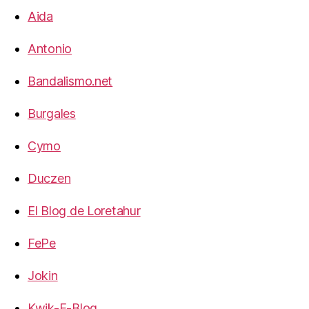
Aida
Antonio
Bandalismo.net
Burgales
Cymo
Duczen
El Blog de Loretahur
FePe
Jokin
Kwik-E-Blog