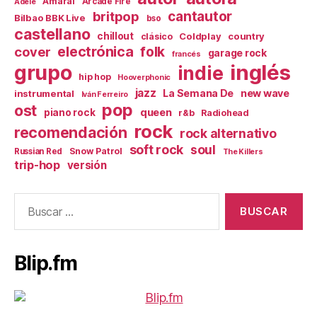
Amaral
Arcade Fire
Adele
britpop
cantautor
Bilbao BBK Live
bso
castellano
chillout
Coldplay
country
clásico
electrónica
cover
folk
garage rock
francés
inglés
grupo
indie
hip hop
Hooverphonic
jazz
La Semana De
new wave
instrumental
Iván Ferreiro
pop
ost
queen
piano rock
r&b
Radiohead
rock
recomendación
rock alternativo
soft rock
soul
Snow Patrol
Russian Red
The Killers
trip-hop
versión
Buscar:
Blip.fm