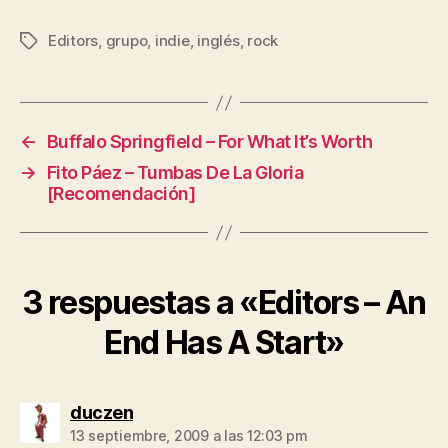
Editors
,
grupo
,
indie
,
inglés
,
rock
Etiquetas
←
Buffalo Springfield – For What It’s Worth
→
Fito Páez – Tumbas De La Gloria
[Recomendación]
3 respuestas a «Editors – An
End Has A Start»
dice:
duczen
13 septiembre, 2009 a las 12:03 pm