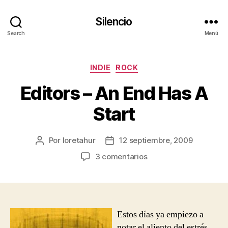
Silencio
Search
Menú
Categorías
INDIE
ROCK
Editors – An End Has A
Start
Por
loretahur
12 septiembre, 2009
Autor
Fecha
de
de
en
3 comentarios
la
la
Editors
entrada
entrada
–
An
End
Has
Estos días ya empiezo a
A
notar el aliento del estrés