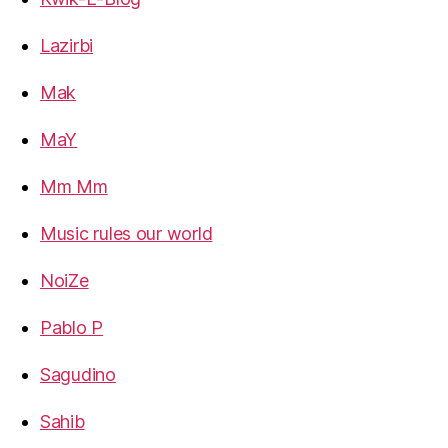
Lazirbi
Mak
MaY
Mm Mm
Music rules our world
NoiZe
Pablo P
Sagudino
Sahib