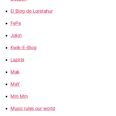
El Blog de Loretahur
FePe
Jokin
Kwik-E-Blog
Lazirbi
Mak
MaY
Mm Mm
Music rules our world