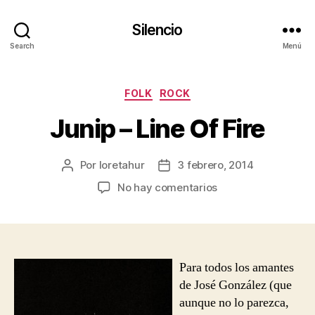
Silencio
Search
Menú
Categorías
FOLK
ROCK
Junip – Line Of Fire
Por
loretahur
3 febrero, 2014
Autor
Fecha
de
de
en
No hay comentarios
la
la
Junip
entrada
entrada
–
Line
Of
Fire
Para todos los amantes
de José González (que
aunque no lo parezca,