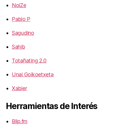
NoiZe
Pablo P
Sagudino
Sahib
Totañating 2.0
Unai Goikoetxeta
Xabier
Herramientas de Interés
Blip.fm