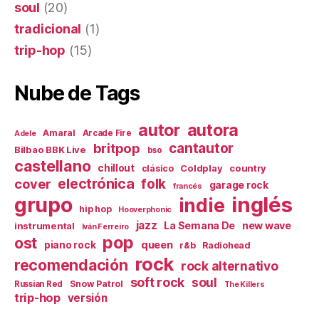
soul
(20)
tradicional
(1)
trip-hop
(15)
Nube de Tags
autor
autora
Amaral
Arcade Fire
Adele
britpop
cantautor
Bilbao BBK Live
bso
castellano
chillout
Coldplay
country
clásico
electrónica
cover
folk
garage rock
francés
inglés
grupo
indie
hip hop
Hooverphonic
jazz
La Semana De
new wave
instrumental
Iván Ferreiro
pop
ost
queen
piano rock
r&b
Radiohead
rock
recomendación
rock alternativo
soft rock
soul
Snow Patrol
Russian Red
The Killers
trip-hop
versión