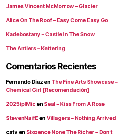
James Vincent McMorrow – Glacier
Alice On The Roof – Easy Come Easy Go
Kadebostany – Castle In The Snow
The Antlers – Kettering
Comentarios Recientes
Fernando Diaz
en
The Fine Arts Showcase –
Chemical Girl [Recomendación]
2025iplMic
en
Seal – Kiss From A Rose
StevenNaifE
en
Villagers – Nothing Arrived
caty
en
Sixpence None The Richer – Don’t