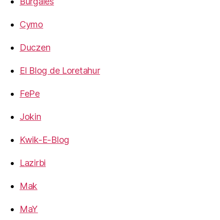
Burgales
Cymo
Duczen
El Blog de Loretahur
FePe
Jokin
Kwik-E-Blog
Lazirbi
Mak
MaY