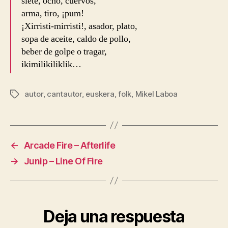
siete, ocho, cuervos,
arma, tiro, ¡pum!
¡Xirristi-mirristi!, asador, plato,
sopa de aceite, caldo de pollo,
beber de golpe o tragar,
ikimilikiliklik…
autor
,
cantautor
,
euskera
,
folk
,
Mikel Laboa
Etiquetas
←
Arcade Fire – Afterlife
→
Junip – Line Of Fire
Deja una respuesta