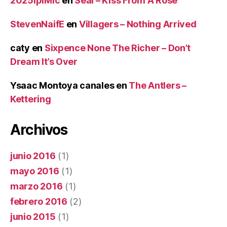
2025iplMic
en
Seal – Kiss From A Rose
StevenNaifE
en
Villagers – Nothing Arrived
caty
en
Sixpence None The Richer – Don’t
Dream It’s Over
Ysaac Montoya canales
en
The Antlers –
Kettering
Archivos
junio 2016
(1)
mayo 2016
(1)
marzo 2016
(1)
febrero 2016
(2)
junio 2015
(1)