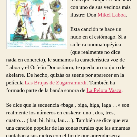
con uno de sus vecinos más
ilustre: Don
Mikel Laboa
.
Esta canción te hace un
nudo en el estómago. Si a
su letra onomatopéyica
(que realmente no dice
nada en concreto), le sumamos la característica voz de
Laboa y el Orfeón Donostiarra, te queda un conjuro de
akelarre. De hecho, quizás os suene por aparecer en la
película
Las Brujas de Zugarramurdi
. También ha
formado parte de la banda sonora de
La Pelota Vasca
.
Se dice que la secuencia «baga , biga, higa, laga …» son
realmente los números en euskera: uno , dos, tres,
cuatro… ( bat, bi, hiru, lau… ). También se dice que era
una canción popular de las zonas rurales que las amamas
cantaban a sus nietos con el fin de que aprendiesen a