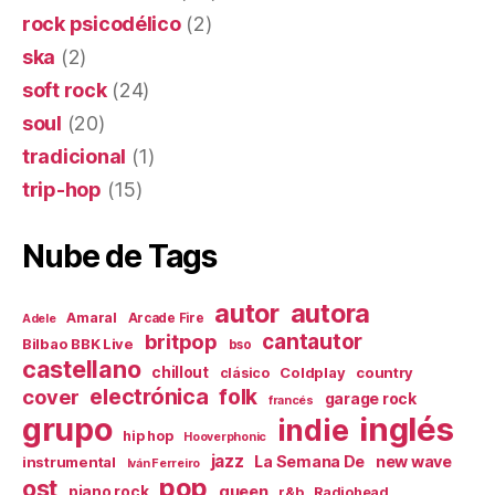
rock psicodélico
(2)
ska
(2)
soft rock
(24)
soul
(20)
tradicional
(1)
trip-hop
(15)
Nube de Tags
autor
autora
Amaral
Arcade Fire
Adele
britpop
cantautor
Bilbao BBK Live
bso
castellano
chillout
Coldplay
country
clásico
electrónica
cover
folk
garage rock
francés
inglés
grupo
indie
hip hop
Hooverphonic
jazz
La Semana De
new wave
instrumental
Iván Ferreiro
pop
ost
queen
piano rock
r&b
Radiohead