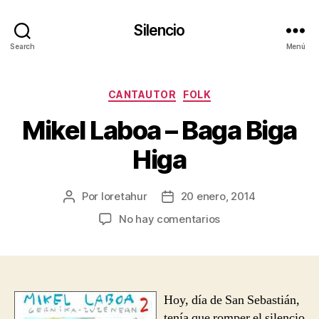
Silencio
Search
Menú
Categorías
CANTAUTOR
FOLK
Mikel Laboa – Baga Biga
Higa
Por
loretahur
20 enero, 2014
Autor
Fecha
de
de
en
No hay comentarios
la
la
Mikel
entrada
entrada
Laboa
–
Baga
Biga
Hoy, día de San Sebastián,
Higa
tenía que romper el silencio