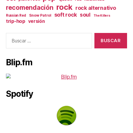
rock
recomendación
rock alternativo
soft rock
soul
Snow Patrol
Russian Red
The Killers
trip-hop
versión
Buscar:
Blip.fm
Spotify