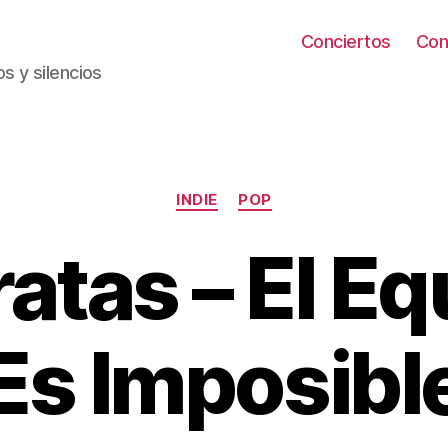
Conciertos
Con
s y silencios
Categorías
INDIE
POP
atas – El Eq
Es Imposibl