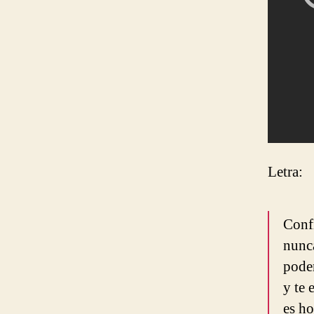
Letra:
Conf
nunc
poder
y te 
es ho