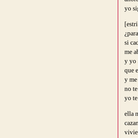
yo si
[estr
¿par
si c
me ab
y yo
que e
y me
no te
yo te
ella
cazan
vivi