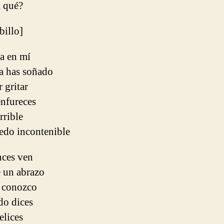
a qué?
ibillo]
a en mí
a has soñado
 gritar
enfureces
rrible
edo incontenible
nces ven
 un abrazo
e conozco
do dices
elices