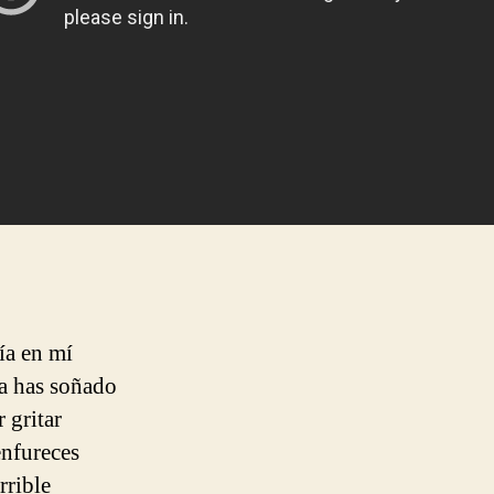
ía en mí
a has soñado
 gritar
enfureces
rrible