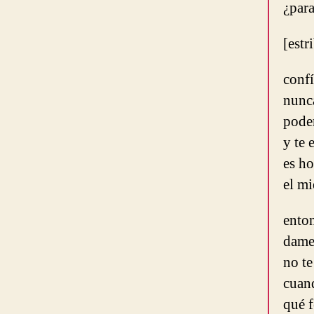
¿par
[estr
confí
nunc
poder
y te 
es ho
el mi
ento
dame
no t
cuan
qué f