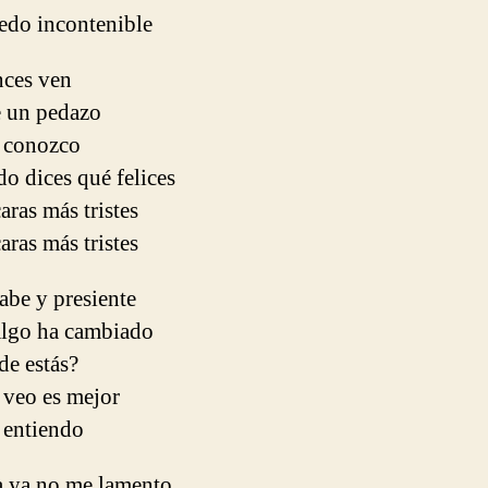
edo incontenible
nces ven
 un pedazo
e conozco
o dices qué felices
aras más tristes
aras más tristes
sabe y presiente
algo ha cambiado
de estás?
 veo es mejor
 entiendo
a ya no me lamento