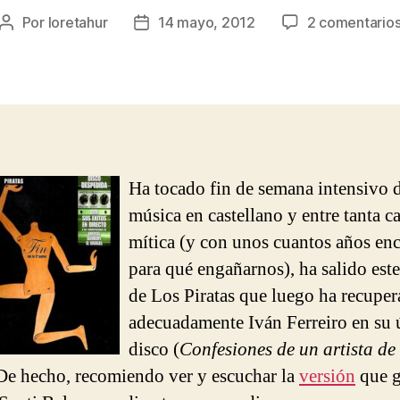
Por
loretahur
14 mayo, 2012
2 comentario
Autor
Fecha
de
de
la
la
entrada
entrada
Ha tocado fin de semana intensivo 
música en castellano y entre tanta c
mítica (y con unos cuantos años en
para qué engañarnos), ha salido este
de Los Piratas que luego ha recupe
adecuadamente Iván Ferreiro en su 
disco (
Confesiones de un artista de
De hecho, recomiendo ver y escuchar la
versión
que g