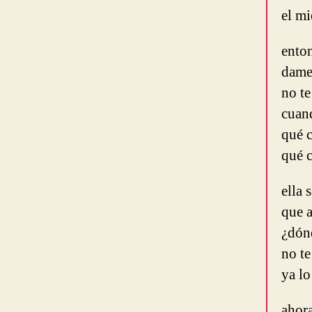
el mi
ento
dame
no t
cuand
qué c
qué c
ella 
que 
¿dón
no te
ya lo
ahor