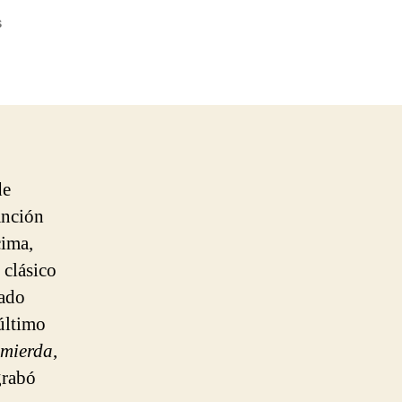
en
s
Los
Piratas
–
El
Equilibrio
Es
Imposible
de
anción
cima,
 clásico
rado
último
 mierda
,
rabó