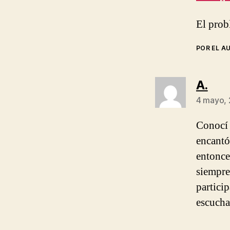
El prob
POR EL A
dice
A.
4 mayo, 
Conocí 
encant
entonce
siempre
partici
escucha