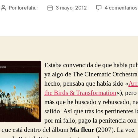
Por
loretahur
3 mayo, 2012
4 comentarios
Autor
Fecha
de
de
la
la
entrada
entrada
Estaba convencida de que había pu
ya algo de The Cinematic Orchestra
hecho, pensaba que había sido «
Arr
the Birds & Transformation
«), pero
más que he buscado y rebuscado, n
salido. Así que tras los pertinentes 
por mi fallo, pago la penitencia con
 que está dentro del álbum
Ma fleur
(2007). La voz