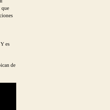
mi
y que
nciones
 Y es
bican de