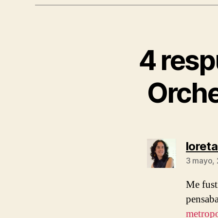
4 resp
Orche
loret
3 mayo, 
Me fust
pensaba
metropo