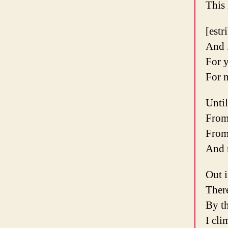
This 
[estr
And 
For 
For 
Until
From
From
And n
Out i
There
By th
I cli