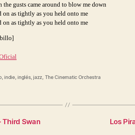
 the gusts came around to blow me down
d on as tightly as you held onto me
d on as tightly as you held onto me
ibillo]
Oficial
o
,
indie
,
inglés
,
jazz
,
The Cinematic Orchestra
s
– Third Swan
Los Pira