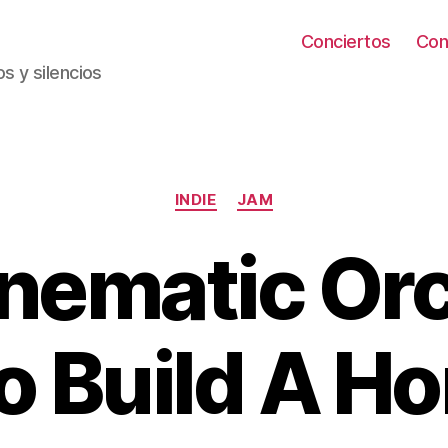
Conciertos
Con
s y silencios
Categorías
INDIE
JAM
nematic Or
To Build A H