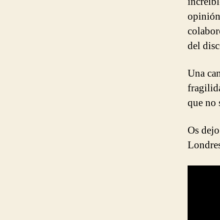
increíb
opinión
colabor
del disc
Una can
fragili
que no 
Os dejo
Londre