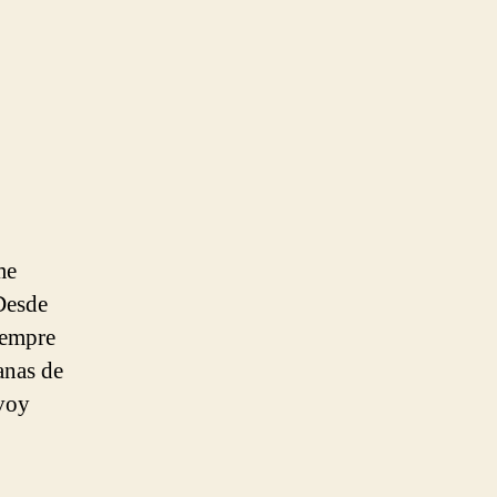
me
Desde
iempre
anas de
 voy