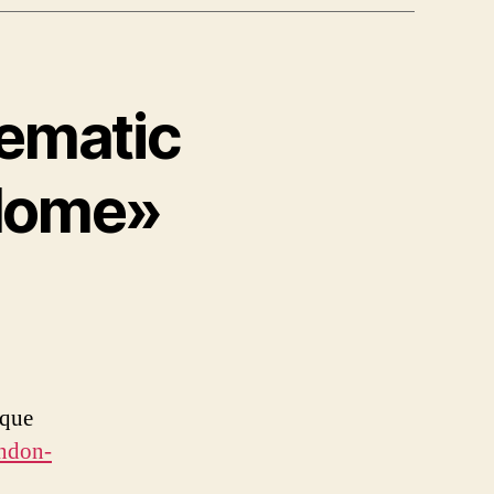
nematic
 Home»
 que
ondon-