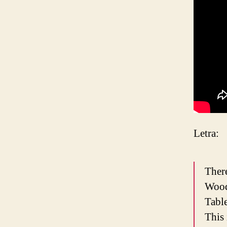
Letra:
There
Wood
Table
This 