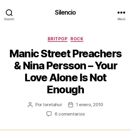
Silencio
Search
Menú
Categorías
BRITPOP
ROCK
Manic Street Preachers
& Nina Persson – Your
Love Alone Is Not
Enough
Por
loretahur
1 enero, 2010
Autor
Fecha
de
de
en
6 comentarios
la
la
Manic
entrada
entrada
Street