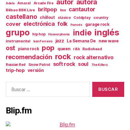
autor
autora
Amaral
Arcade Fire
Adele
britpop
cantautor
Bilbao BBK Live
bso
castellano
chillout
Coldplay
country
clásico
electrónica
cover
folk
garage rock
francés
inglés
grupo
indie
hip hop
Hooverphonic
jazz
La Semana De
new wave
instrumental
Iván Ferreiro
pop
ost
queen
piano rock
r&b
Radiohead
rock
recomendación
rock alternativo
soft rock
soul
Snow Patrol
Russian Red
The Killers
trip-hop
versión
Buscar:
Blip.fm