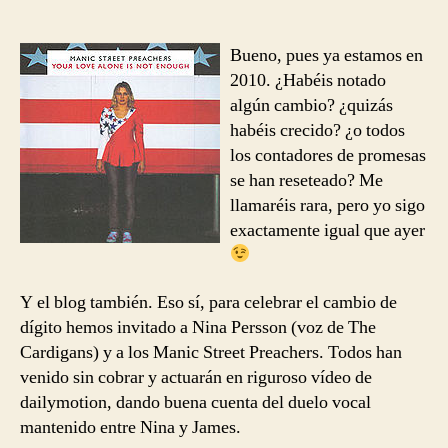
Preachers
&
Nina
Bueno, pues ya estamos en
Persson
2010. ¿Habéis notado
–
algún cambio? ¿quizás
Your
habéis crecido? ¿o todos
Love
los contadores de promesas
Alone
se han reseteado? Me
Is
llamaréis rara, pero yo sigo
Not
Enough
exactamente igual que ayer
Y el blog también. Eso sí, para celebrar el cambio de
dígito hemos invitado a Nina Persson (voz de The
Cardigans) y a los Manic Street Preachers. Todos han
venido sin cobrar y actuarán en riguroso vídeo de
dailymotion, dando buena cuenta del duelo vocal
mantenido entre Nina y James.