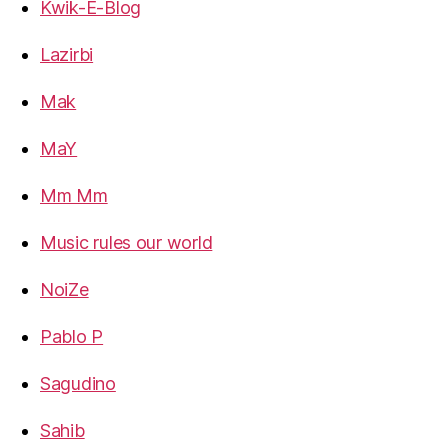
Kwik-E-Blog
Lazirbi
Mak
MaY
Mm Mm
Music rules our world
NoiZe
Pablo P
Sagudino
Sahib