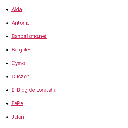
Aida
Antonio
Bandalismo.net
Burgales
Cymo
Duczen
El Blog de Loretahur
FePe
Jokin