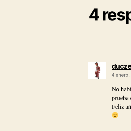
4 res
ducz
4 enero,
No habí
prueba 
Feliz a