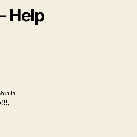
– Help
bra la
!!!,