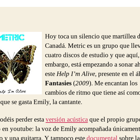
entrada
entrada
Hoy toca un silencio que martillea 
Canadá. Metric es un grupo que lle
cuatro discos de estudio y que aquí,
embargo, está empezando a sonar a
este
Help I’m Alive
, presente en el 
Fantasies
(
2009
). Me encantan los
cambios de ritmo que tiene así como
 que se gasta Emily, la cantante.
odéis perder esta
versión acústica
que el propio grup
 en youtube: la voz de Emily acompañada únicament
o y una guitarra. Y tampoco este
documental
sobre la