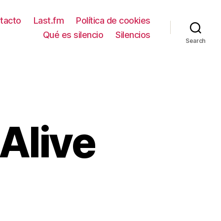
tacto
Last.fm
Política de cookies
Qué es silencio
Silencios
Search
 Alive
en
Metric
–