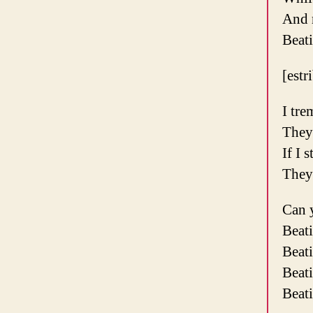
And m
Beat
[estr
I tre
They
If I 
They
Can 
Beat
Beat
Beat
Beat