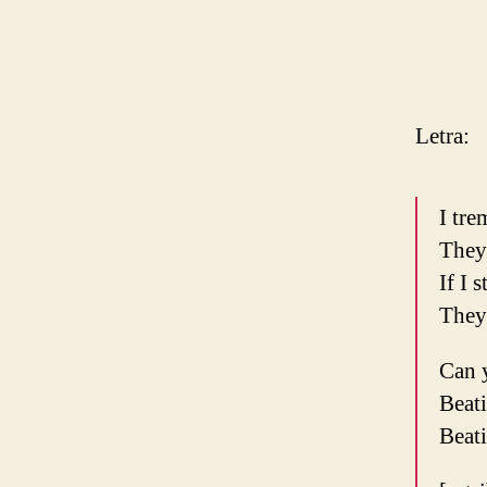
Letra:
I tre
They
If I 
They
Can 
Beat
Beat