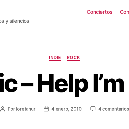
Conciertos
Con
s y silencios
Categorías
INDIE
ROCK
c – Help I’m
Por
loretahur
4 enero, 2010
4 comentarios
Autor
Fecha
de
de
la
la