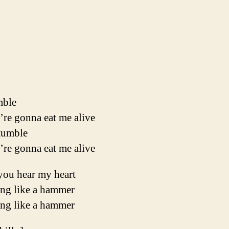
mble
’re gonna eat me alive
stumble
’re gonna eat me alive
you hear my heart
ing like a hammer
ing like a hammer