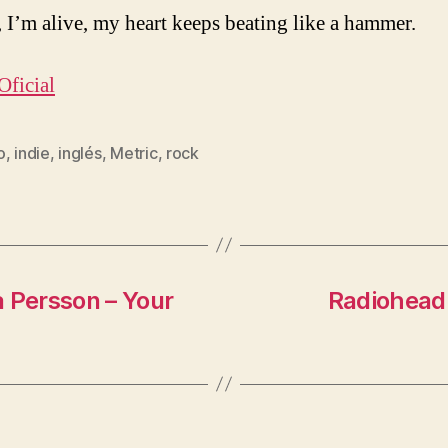
 I’m alive, my heart keeps beating like a hammer.
Oficial
o
,
indie
,
inglés
,
Metric
,
rock
s
a Persson – Your
Radiohead 