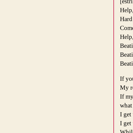
[estr
Help,
Hard 
Come 
Help,
Beat
Beat
Beat
If yo
My re
If my
what 
I get
I get
While