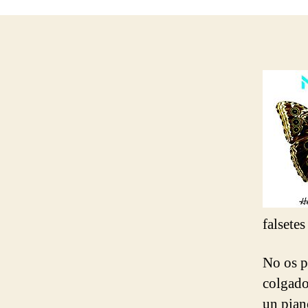
falsetes
No os p
colgado
un pian