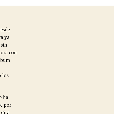
Help
I’m
Alive
desde
va ya
 sin
hora con
álbum
 los
o ha
e por
 gira