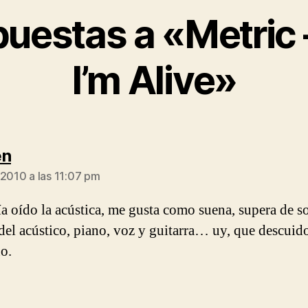
puestas a «Metric 
I’m Alive»
dice:
en
 2010 a las 11:07 pm
a oído la acústica, me gusta como suena, supera de so
del acústico, piano, voz y guitarra… uy, que descuido
ño.