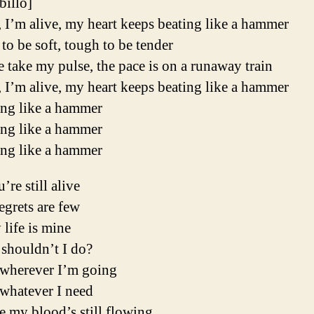
ibillo]
 I’m alive, my heart keeps beating like a hammer
to be soft, tough to be tender
take my pulse, the pace is on a runaway train
 I’m alive, my heart keeps beating like a hammer
ing like a hammer
ing like a hammer
ing like a hammer
u’re still alive
grets are few
 life is mine
shouldn’t I do?
 wherever I’m going
 whatever I need
 my blood’s still flowing