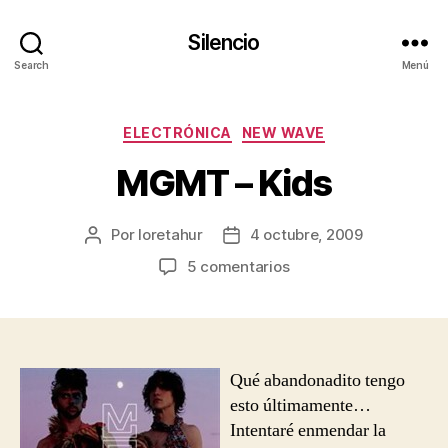
Silencio
Search
Menú
Categorías
ELECTRÓNICA
NEW WAVE
MGMT – Kids
Por
loretahur
4 octubre, 2009
Autor
Fecha
de
de
en
5 comentarios
la
la
MGMT
entrada
entrada
–
Kids
Qué abandonadito tengo
esto últimamente…
Intentaré enmendar la