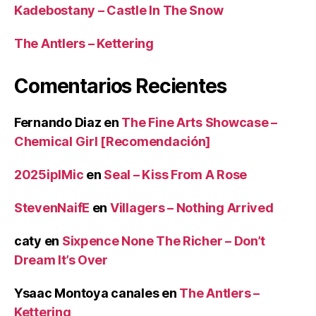
Kadebostany – Castle In The Snow
The Antlers – Kettering
Comentarios Recientes
Fernando Diaz
en
The Fine Arts Showcase –
Chemical Girl [Recomendación]
2025iplMic
en
Seal – Kiss From A Rose
StevenNaifE
en
Villagers – Nothing Arrived
caty
en
Sixpence None The Richer – Don’t
Dream It’s Over
Ysaac Montoya canales
en
The Antlers –
Kettering