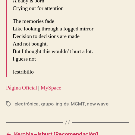
A baby is born
Crying out for attention
The memories fade
Like looking through a fogged mirror
Decision to decisions are made
And not bought,
But I thought this wouldn’t hurt a lot.
I guess not
[estribillo]
Página Oficial
|
MySpace
electrónica
,
grupo
,
inglés
,
MGMT
,
new wave
Etiquetas
←
Kerobia – Isburt [Recomendación]