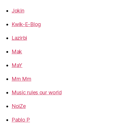
Jokin
Kwik-E-Blog
Lazirbi
Mak
MaY
Mm Mm
Music rules our world
NoiZe
Pablo P