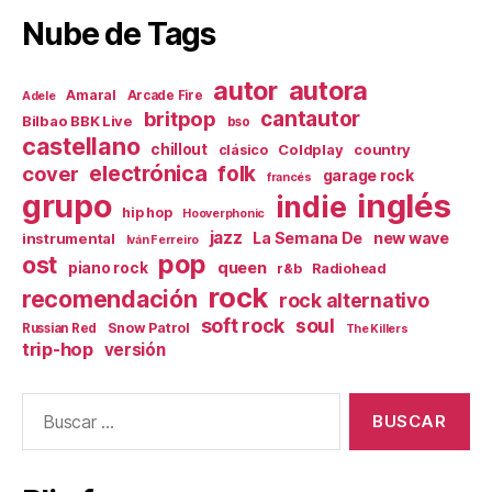
Nube de Tags
autor
autora
Amaral
Arcade Fire
Adele
britpop
cantautor
Bilbao BBK Live
bso
castellano
chillout
Coldplay
country
clásico
electrónica
cover
folk
garage rock
francés
inglés
grupo
indie
hip hop
Hooverphonic
jazz
La Semana De
new wave
instrumental
Iván Ferreiro
pop
ost
queen
piano rock
r&b
Radiohead
rock
recomendación
rock alternativo
soft rock
soul
Snow Patrol
Russian Red
The Killers
trip-hop
versión
Buscar: