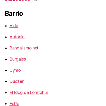
Barrio
Aida
Antonio
Bandalismo.net
Burgales
Cymo
Duczen
El Blog de Loretahur
FePe