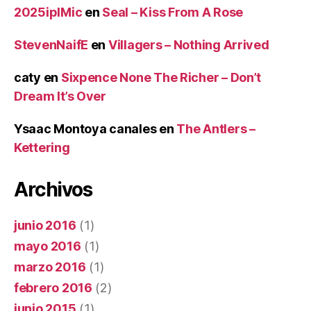
2025iplMic
en
Seal – Kiss From A Rose
StevenNaifE
en
Villagers – Nothing Arrived
caty
en
Sixpence None The Richer – Don’t
Dream It’s Over
Ysaac Montoya canales
en
The Antlers –
Kettering
Archivos
junio 2016
(1)
mayo 2016
(1)
marzo 2016
(1)
febrero 2016
(2)
junio 2015
(1)