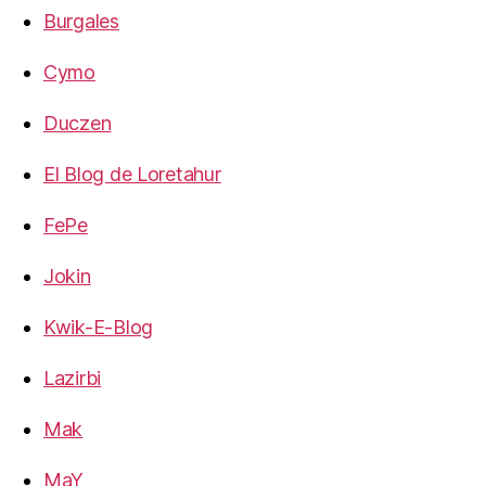
Burgales
Cymo
Duczen
El Blog de Loretahur
FePe
Jokin
Kwik-E-Blog
Lazirbi
Mak
MaY