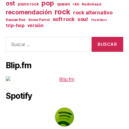
pop
ost
queen
piano rock
r&b
Radiohead
rock
recomendación
rock alternativo
soft rock
soul
Snow Patrol
Russian Red
The Killers
trip-hop
versión
Buscar:
Blip.fm
Spotify