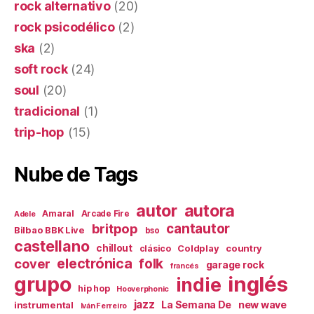
rock alternativo
(20)
rock psicodélico
(2)
ska
(2)
soft rock
(24)
soul
(20)
tradicional
(1)
trip-hop
(15)
Nube de Tags
autor
autora
Amaral
Arcade Fire
Adele
britpop
cantautor
Bilbao BBK Live
bso
castellano
chillout
Coldplay
country
clásico
electrónica
cover
folk
garage rock
francés
inglés
grupo
indie
hip hop
Hooverphonic
jazz
La Semana De
new wave
instrumental
Iván Ferreiro