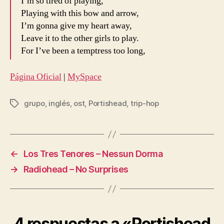
I’m so tired of playing,
Playing with this bow and arrow,
I’m gonna give my heart away,
Leave it to the other girls to play.
For I’ve been a temptress too long,
Página Oficial
|
MySpace
grupo
,
inglés
,
ost
,
Portishead
,
trip-hop
Etiquetas
←
Los Tres Tenores – Nessun Dorma
→
Radiohead – No Surprises
4 respuestas a «Portishead