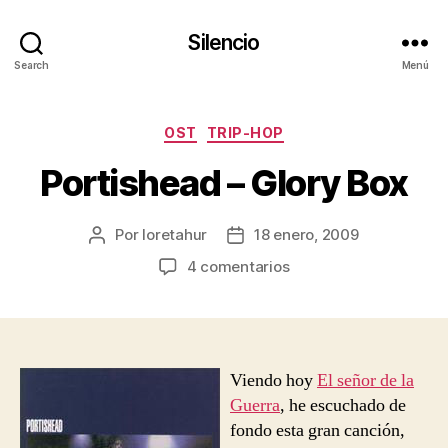
Silencio
Search
Menú
Categorías
OST
TRIP-HOP
Portishead – Glory Box
Por
loretahur
18 enero, 2009
Autor
Fecha
de
de
en
4 comentarios
la
la
Portishead
entrada
entrada
–
Glory
Box
Viendo hoy
El señor de la
Guerra
, he escuchado de
fondo esta gran canción,