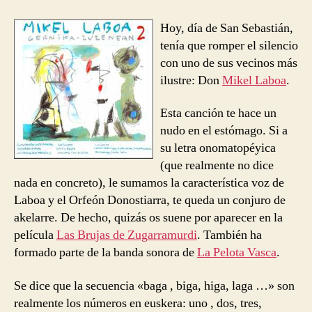
entrada
entrada
Laboa
–
Hoy, día de San Sebastián,
Baga
tenía que romper el silencio
Biga
con uno de sus vecinos más
Higa
ilustre: Don
Mikel Laboa
.
Esta canción te hace un
nudo en el estómago. Si a
su letra onomatopéyica
(que realmente no dice
nada en concreto), le sumamos la característica voz de
Laboa y el Orfeón Donostiarra, te queda un conjuro de
akelarre. De hecho, quizás os suene por aparecer en la
película
Las Brujas de Zugarramurdi
. También ha
formado parte de la banda sonora de
La Pelota Vasca
.
Se dice que la secuencia «baga , biga, higa, laga …» son
realmente los números en euskera: uno , dos, tres,