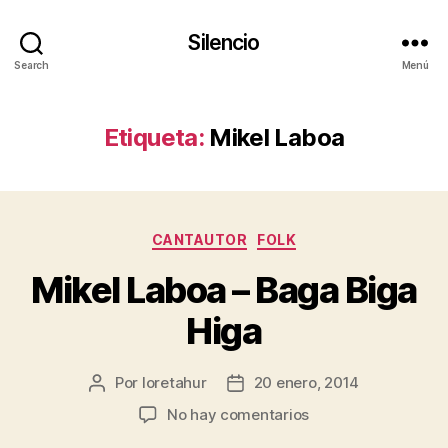
Silencio
Search
Menú
Etiqueta:
Mikel Laboa
Categorías
CANTAUTOR
FOLK
Mikel Laboa – Baga Biga
Higa
Por
loretahur
20 enero, 2014
Autor
Fecha
de
de
en
No hay comentarios
la
la
Mikel