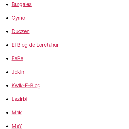
Burgales
Cymo
Duczen
El Blog de Loretahur
FePe
Jokin
Kwik-E-Blog
Lazirbi
Mak
MaY