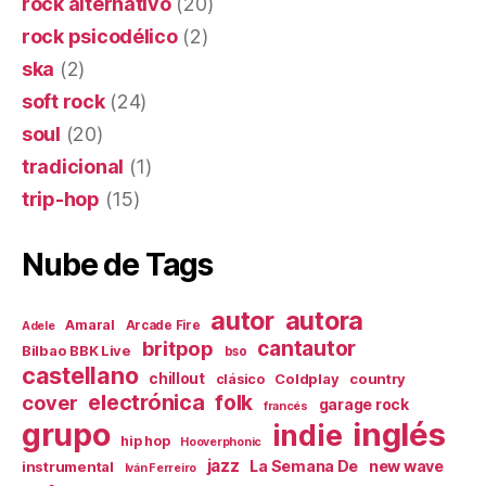
rock alternativo
(20)
rock psicodélico
(2)
ska
(2)
soft rock
(24)
soul
(20)
tradicional
(1)
trip-hop
(15)
Nube de Tags
autor
autora
Amaral
Arcade Fire
Adele
britpop
cantautor
Bilbao BBK Live
bso
castellano
chillout
Coldplay
country
clásico
electrónica
cover
folk
garage rock
francés
inglés
grupo
indie
hip hop
Hooverphonic
jazz
La Semana De
new wave
instrumental
Iván Ferreiro