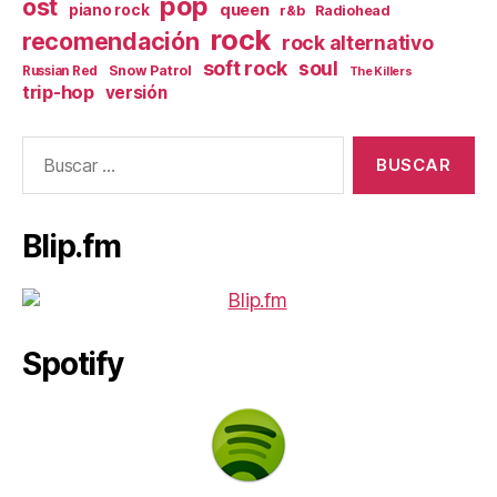
pop
ost
queen
piano rock
r&b
Radiohead
rock
recomendación
rock alternativo
soft rock
soul
Snow Patrol
Russian Red
The Killers
trip-hop
versión
Buscar:
Blip.fm
Spotify