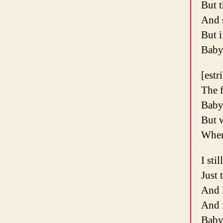
But t
And s
But i
Baby 
[estr
The f
Baby 
But w
When 
I sti
Just 
And I
And i
Baby 