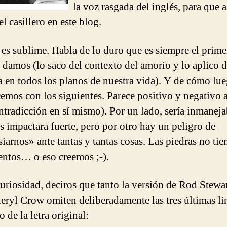
la voz rasgada del inglés, para que a
el casillero en este blog.
a es sublime. Habla de lo duro que es siempre el prim
 damos (lo saco del contexto del amorío y lo aplico 
a en todos los planos de nuestra vida). Y de cómo lu
emos con los siguientes. Parece positivo y negativo a
ntradicción en sí mismo). Por un lado, sería inmanej
s impactara fuerte, pero por otro hay un peligro de
siarnos» ante tantas y tantas cosas. Las piedras no tie
entos… o eso creemos ;-).
riosidad, deciros que tanto la versión de Rod Stewa
heryl Crow omiten deliberadamente las tres últimas lí
lo de la letra original: