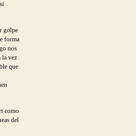
sí
er golpe
de forma
ego nos
 la vez
able que
nen
rt como
neas del