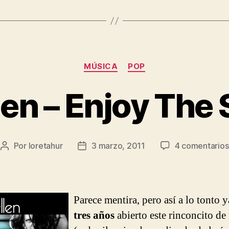
Categorías
MÚSICA
POP
len – Enjoy The 
Por
loretahur
3 marzo, 2011
4 comentarios
Autor
Fecha
de
de
la
la
entrada
entrada
Parece mentira, pero así a lo tonto y
tres años
abierto este rinconcito de