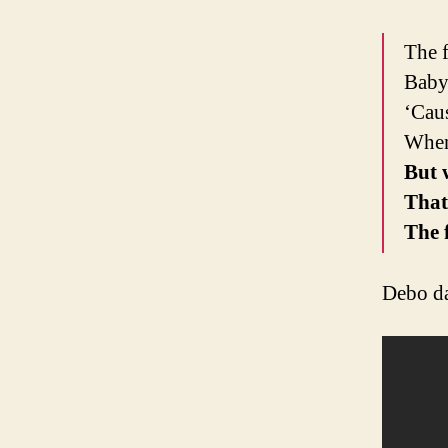
The f
Baby 
‘Caus
When 
But w
That
The f
Debo da