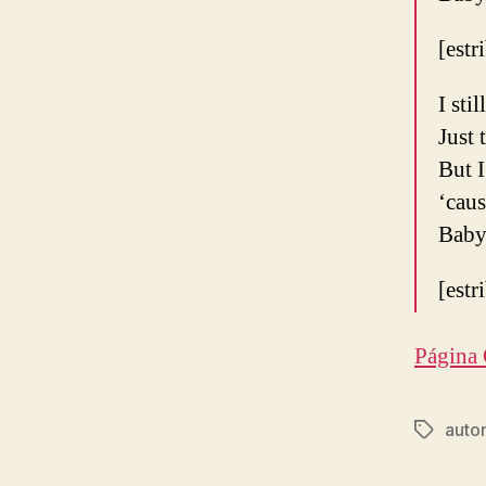
[estr
I sti
Just 
But I
‘caus
Baby 
[estr
Página 
autor
Etiqueta