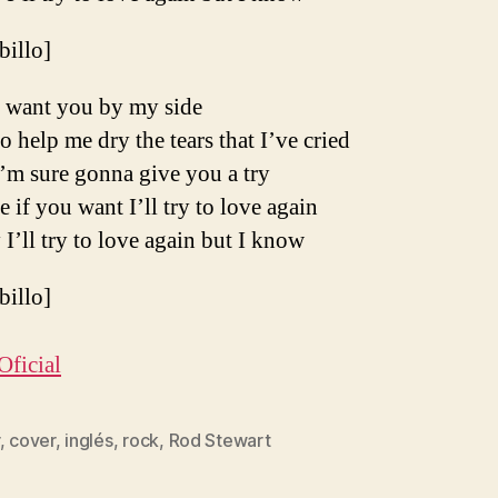
ibillo]
ll want you by my side
to help me dry the tears that I’ve cried
’m sure gonna give you a try
e if you want I’ll try to love again
I’ll try to love again but I know
ibillo]
Oficial
,
cover
,
inglés
,
rock
,
Rod Stewart
s