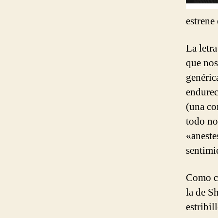
estrene 
La letr
que nos
genéric
endurec
(una co
todo no
«aneste
sentimi
Como cu
la de S
estribil