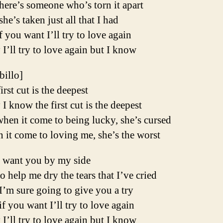
here’s someone who’s torn it apart
he’s taken just all that I had
f you want I’ll try to love again
I’ll try to love again but I know
ibillo]
irst cut is the deepest
I know the first cut is the deepest
hen it come to being lucky, she’s cursed
it come to loving me, she’s the worst
ll want you by my side
to help me dry the tears that I’ve cried
’m sure going to give you a try
f you want I’ll try to love again
I’ll try to love again but I know