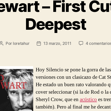
wart – First Cu
Deepest
Por
loretahur
13 marzo, 2011
4 comentario
Autor
Fecha
de
de
la
la
entrada
entrada
Hoy Silencio se pone la gorra de las
versiones con un clasicazo de Cat S
He estado un buen rato valorando 
cover seleccionar (si la de Rod o la 
Sheryl Crow, que en
acústico
es tr
también). Pero al final me he decan