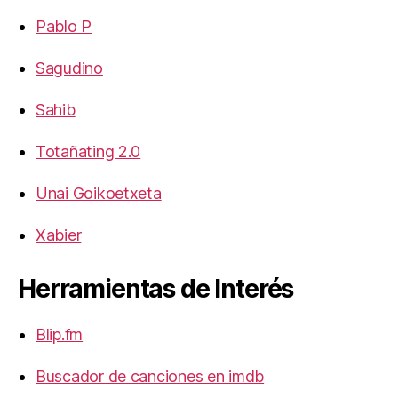
Pablo P
Sagudino
Sahib
Totañating 2.0
Unai Goikoetxeta
Xabier
Herramientas de Interés
Blip.fm
Buscador de canciones en imdb