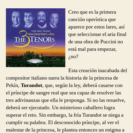
entrada
entrada
Tres
Tenores
Creo que es la primera
–
canción operística que
Nessun
aparece por estos lares, así
Dorma
que seleccionar el aria final
de una obra de Puccini no
está mal para empezar,
¿no?
Esta creación inacabada del
compositor italiano narra la historia de la princesa de
Pekín,
Turandot
, que, según la ley, deberá casarse con
el príncipe de sangre real que sea capaz de resolver las
tres adivinanzas que ella le proponga. Si no las resuelve,
deberá ser ejecutado. Un misterioso caballero logra
superar el reto. Sin embargo, la fría Turandot se niega a
cumplir su palabra. El desconocido príncipe, al ver el
malestar de la princesa, le plantea entonces un enigma a