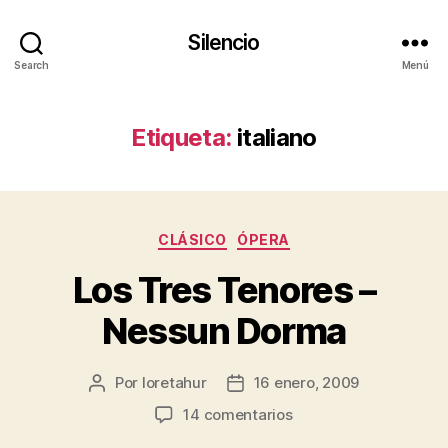
Silencio
Search
Menú
Etiqueta:
italiano
Categorías
CLÁSICO
ÓPERA
Los Tres Tenores –
Nessun Dorma
Por
loretahur
16 enero, 2009
Autor
Fecha
de
de
en
14 comentarios
la
la
Los