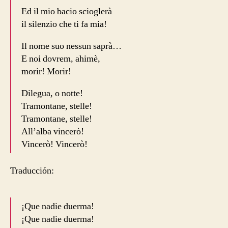
Ed il mio bacio scioglerà
il silenzio che ti fa mia!
Il nome suo nessun saprà…
E noi dovrem, ahimè,
morir! Morir!
Dilegua, o notte!
Tramontane, stelle!
Tramontane, stelle!
All’alba vincerò!
Vincerò! Vincerò!
Traducción:
¡Que nadie duerma!
¡Que nadie duerma!