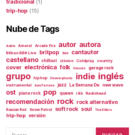
tradicional
(1)
trip-hop
(15)
Nube de Tags
autor
autora
Amaral
Arcade Fire
Adele
britpop
cantautor
Bilbao BBK Live
bso
castellano
chillout
Coldplay
country
clásico
electrónica
cover
folk
garage rock
francés
inglés
grupo
indie
hip hop
Hooverphonic
jazz
La Semana De
new wave
instrumental
Iván Ferreiro
pop
ost
queen
piano rock
r&b
Radiohead
rock
recomendación
rock alternativo
soft rock
soul
Snow Patrol
Russian Red
The Killers
trip-hop
versión
Buscar: