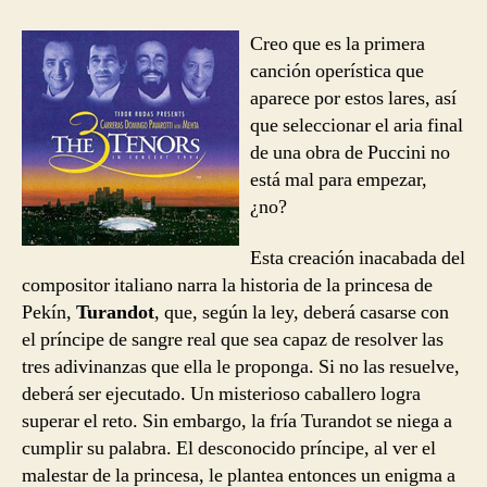
entrada
entrada
Tres
Tenores
Creo que es la primera
–
canción operística que
Nessun
aparece por estos lares, así
Dorma
que seleccionar el aria final
de una obra de Puccini no
está mal para empezar,
¿no?
Esta creación inacabada del
compositor italiano narra la historia de la princesa de
Pekín,
Turandot
, que, según la ley, deberá casarse con
el príncipe de sangre real que sea capaz de resolver las
tres adivinanzas que ella le proponga. Si no las resuelve,
deberá ser ejecutado. Un misterioso caballero logra
superar el reto. Sin embargo, la fría Turandot se niega a
cumplir su palabra. El desconocido príncipe, al ver el
malestar de la princesa, le plantea entonces un enigma a