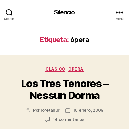
Silencio
Search
Menú
Etiqueta:
ópera
Categorías
CLÁSICO
ÓPERA
Los Tres Tenores –
Nessun Dorma
Por
loretahur
16 enero, 2009
Autor
Fecha
de
de
en
14 comentarios
la
la
Los