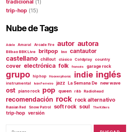
tradicional
(1)
trip-hop
(15)
Nube de Tags
autor
autora
Amaral
Arcade Fire
Adele
britpop
cantautor
Bilbao BBK Live
bso
castellano
chillout
Coldplay
country
clásico
electrónica
cover
folk
garage rock
francés
inglés
grupo
indie
hip hop
Hooverphonic
jazz
La Semana De
new wave
instrumental
Iván Ferreiro
pop
ost
queen
piano rock
r&b
Radiohead
rock
recomendación
rock alternativo
soft rock
soul
Snow Patrol
Russian Red
The Killers
trip-hop
versión
Buscar: