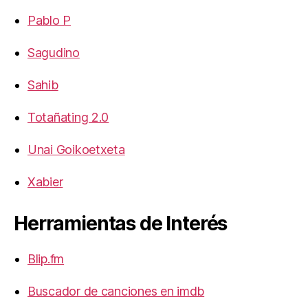
Pablo P
Sagudino
Sahib
Totañating 2.0
Unai Goikoetxeta
Xabier
Herramientas de Interés
Blip.fm
Buscador de canciones en imdb