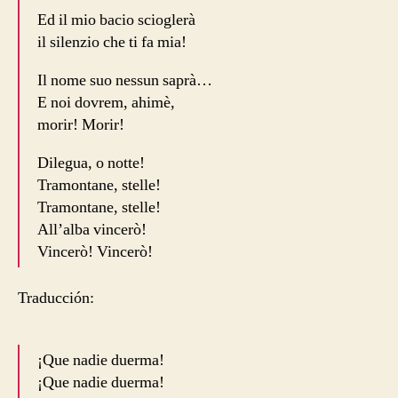
Ed il mio bacio scioglerà
il silenzio che ti fa mia!
Il nome suo nessun saprà…
E noi dovrem, ahimè,
morir! Morir!
Dilegua, o notte!
Tramontane, stelle!
Tramontane, stelle!
All’alba vincerò!
Vincerò! Vincerò!
Traducción:
¡Que nadie duerma!
¡Que nadie duerma!